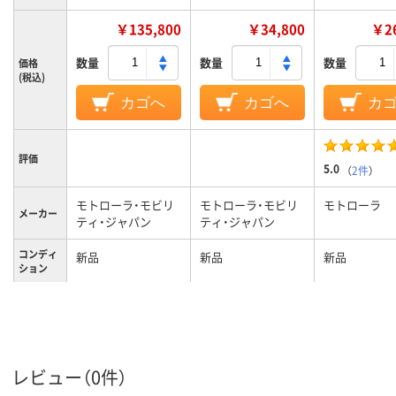
￥135,800
￥34,800
￥26
数量
数量
数量
価格
(税込)
カゴへ
カゴへ
カ
評価
5.0
（
2件
）
モトローラ・モビリ
モトローラ・モビリ
モトローラ
メーカー
ティ・ジャパン
ティ・ジャパン
コンディ
新品
新品
新品
ション
カラーグ
グレー系
グレー系
パープル系
ループ
メモリ容
12GB
8GB
8GB
量
レビュー（0件）
無
Office