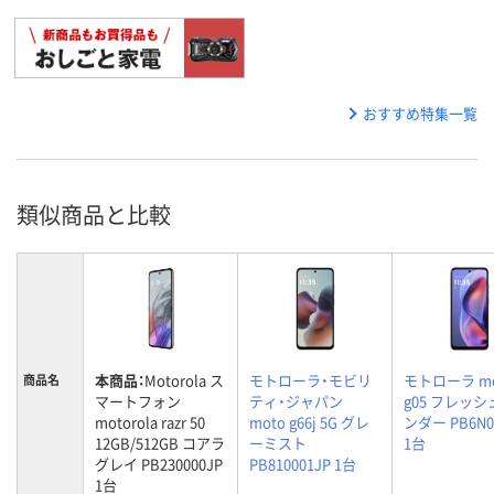
おすすめ特集一覧
類似商品と比較
本商品：
Motorola ス
モトローラ・モビリ
モトローラ mo
商品名
マートフォン
ティ・ジャパン
g05 フレッ
motorola razr 50
moto g66j 5G グレ
ンダー PB6N0
12GB/512GB コアラ
ーミスト
1台
グレイ PB230000JP
PB810001JP 1台
1台