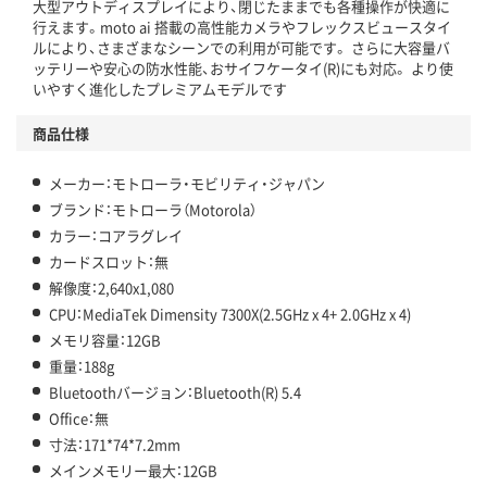
大型アウトディスプレイにより、閉じたままでも各種操作が快適に
行えます。moto ai 搭載の高性能カメラやフレックスビュースタイ
ルにより、さまざまなシーンでの利用が可能です。 さらに大容量バ
ッテリーや安心の防水性能、おサイフケータイ(R)にも対応。 より使
いやすく進化したプレミアムモデルです
商品仕様
メーカー：モトローラ・モビリティ・ジャパン
ブランド：モトローラ（Motorola）
カラー：コアラグレイ
カードスロット：無
解像度：2,640x1,080
CPU：MediaTek Dimensity 7300X(2.5GHz x 4+ 2.0GHz x 4)
メモリ容量：12GB
重量：188g
Bluetoothバージョン：Bluetooth(R) 5.4
Office：無
寸法：171*74*7.2mm
メインメモリー最大：12GB