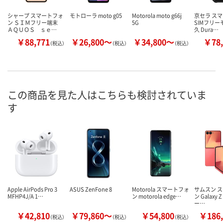
シャープ スマートフォ
モトローラ moto g05
Motorola moto g66j
京セラ ス
ン ＳＩＭフリー端末
5G
SIMフリー
ＡＱＵＯＳ ｓｅ…
久 Dura…
￥88,771
￥26,800～
￥34,800～
￥78,
（税込）
（税込）
（税込）
この商品を見た人はこちらも検討されていま
す
Apple AirPods Pro 3
ASUS ZenFone 8
Motorola スマートフォ
サムスン 
MFHP4J/A 1…
ン motorola edge…
ン Galaxy Z
ー…
￥42,810
￥79,860～
￥54,800
￥186,
（税込）
（税込）
（税込）