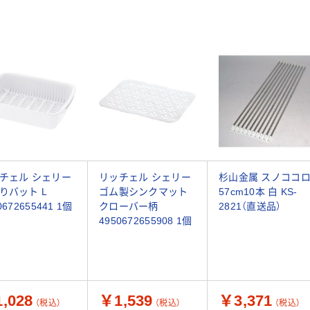
チェル シェリー
リッチェル シェリー
杉山金属 スノココ
りバット L
ゴム製シンクマット
57cm10本 白 KS-
0672655441 1個
クローバー柄
2821（直送品）
4950672655908 1個
,028
￥1,539
￥3,371
（税込）
（税込）
（税込）