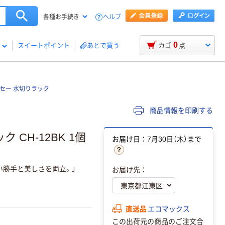
ヘルプ
各種お手続き
0
スイートポイント
あとで買う
カゴ
点
セー 水切りラック
商品情報を印刷する
 CH-12BK 1個
お届け日：7月30日（木）まで
使い勝手と美しさを両立。」
お届け先：
直送品
エコマックス
この出荷元の商品のご注文合