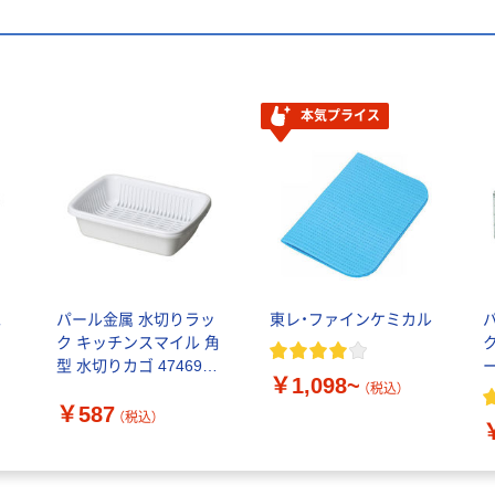
本気プライス
水
パール金属 水切りラッ
東レ・ファインケミカル
ク キッチンスマイル 角
型 水切りカゴ 474690 1
￥1,098~
個（直送品）
（税込）
￥587
（税込）