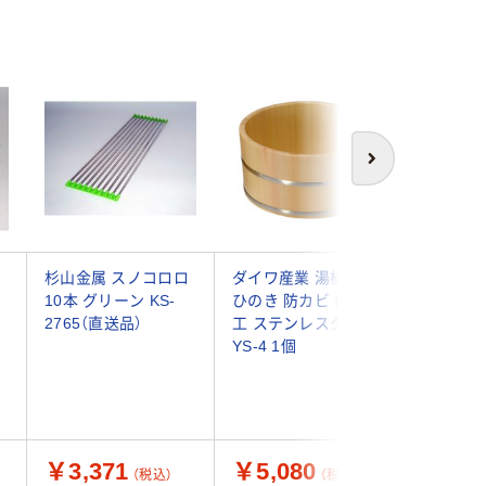
次へ
ロ
杉山金属 スノコロロ
ダイワ産業 湯桶 木製
伊勢藤 
10本 グリーン KS-
ひのき 防カビ 撥水加
切りバス
2765（直送品）
工 ステンレスタガ
イト I-6
YS-4 1個
個)（直送
￥3,371
￥5,080
￥8,0
（税込）
（税込）