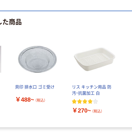
した商品
ス
貝印 排水口 ゴミ受け
リス キッチン用品 防
ト
汚・抗菌加工 白
￥488~
（税込）
￥270~
（税込）