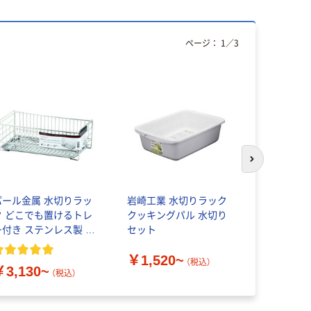
ページ：
1
／
3
次のスライド
パール金属 水切りラッ
岩崎工業 水切りラック
ネクスタ 
ク どこでも置けるトレ
クッキングパル 水切り
イ スタン
ー付き ステンレス製 ア
セット
ットアクア
￥386~
￥1,520~
（税込）
￥3,130~
（税込）