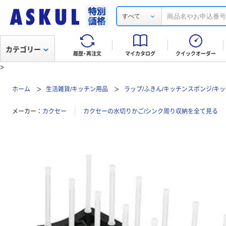
すべて
カテゴリー
履歴・再注文
マイカタログ
クイックオーダー
>
ホーム
生活雑貨/キッチン用品
ラップ/ふきん/キッチンスポンジ/キ
メーカー
カクセー
カクセーの水切りかご/シンク周り収納を全て見る