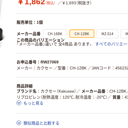
￥1,862
／￥1,693（税抜き）
（税込）
販売単位：1個
CH-18BK
CH-12BK
MZ-014
M
メーカー品番
この商品のバリエーション
「メーカー品番」違いで 全4商品 あります。
すべてのバリエー
お申込番号：RW27069
メーカー：カクセー
／型番：CH-12BK
／JANコード：456232
商品詳細
ブランド名
カクセー（Kakusee）
／
メーカー品番
CH-12BK
リプロピレン（耐熱温度：120℃、耐冷温度：-20℃）
／
質量
4
もっと見る
類似商品と比較する