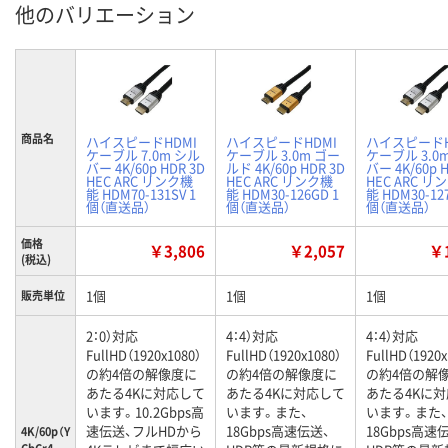
他のバリエーション
商品名
ハイスピードHDMI
ハイスピードHDMI
ハイスピードH
ケーブル 7.0m シル
ケーブル 3.0m ゴー
ケーブル 3.0
バー 4K/60p HDR 3D
ルド 4K/60p HDR 3D
バー 4K/60p H
HEC ARC リンク機
HEC ARC リンク機
HEC ARC リ
能 HDM70-131SV 1
能 HDM30-126GD 1
能 HDM30-127
個（直送品）
個（直送品）
個（直送品）
価格
￥3,806
￥2,057
￥1
(税込)
1個
1個
1個
販売単位
2：0）対応
4：4）対応
4：4）対応
FullHD（1920x1080）
FullHD（1920x1080）
FullHD（1920x
の約4倍の解像度に
の約4倍の解像度に
の約4倍の解
あたる4Kに対応して
あたる4Kに対応して
あたる4Kに
います。10.2Gbps高
います。また、
います。また、
速伝送、フルHDから
18Gbps高速伝送、
18Gbps高速
4K/60p（Y