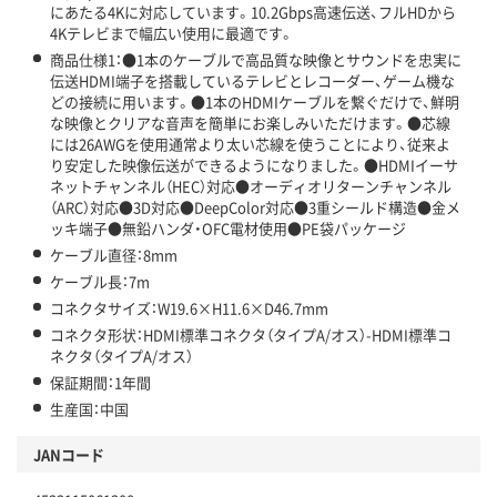
にあたる4Kに対応しています。10.2Gbps高速伝送、フルHDから
4Kテレビまで幅広い使用に最適です。
商品仕様1：●1本のケーブルで高品質な映像とサウンドを忠実に
伝送HDMI端子を搭載しているテレビとレコーダー、ゲーム機な
どの接続に用います。●1本のHDMIケーブルを繋ぐだけで、鮮明
な映像とクリアな音声を簡単にお楽しみいただけます。●芯線
には26AWGを使用通常より太い芯線を使うことにより、従来よ
り安定した映像伝送ができるようになりました。●HDMIイーサ
ネットチャンネル（HEC）対応●オーディオリターンチャンネル
（ARC）対応●3D対応●DeepColor対応●3重シールド構造●金メ
ッキ端子●無鉛ハンダ・OFC電材使用●PE袋パッケージ
ケーブル直径：8mm
ケーブル長：7m
コネクタサイズ：W19.6×H11.6×D46.7mm
コネクタ形状：HDMI標準コネクタ（タイプA/オス）-HDMI標準コ
ネクタ（タイプA/オス）
保証期間：1年間
生産国：中国
JANコード