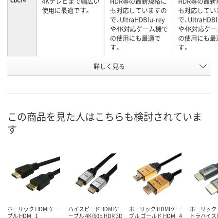
CbCr4
4Kテレビまで幅広い
HDR等の最新規格に
HDR等の最新
使用に最適です。
も対応していますの
も対応してい
で、UltraHDBlu-rey
で、UltraHDBl
や4K対応ゲーム機で
や4K対応ゲ
の使用にも最適で
の使用にも最
す。
す。
お申込番
詳しく見る
RW96180
RW96175
RW96176
号
あり
あり
あり
在庫
8月21日（金）まで
8月21日（金）まで
8月21日（金）
お届け日
この商品を見た人はこちらも検討されていま
す
数量
数量
数量
カゴへ
カゴへ
カ
ホーリック HDMIケー
ハイスピードHDMIケ
ホーリック HDMIケー
ホーリック H
ブル HDM _1
ーブル 4K/60p HDR 3D
ブル ゴールド HDM _4
トラハイス