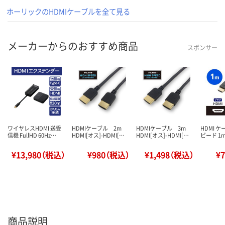
ホーリックのHDMIケーブルを全て見る
メーカーからのおすすめ商品
スポンサー
ワイヤレスHDMI 送受
HDMIケーブル 2m
HDMIケーブル 3m
HDMI 
信機 FullHD 60Hz…
HDMI[オス]-HDMI[…
HDMI[オス]-HDMI[…
ピード 1m
¥13,980（税込）
¥980（税込）
¥1,498（税込）
¥
商品説明