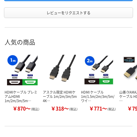
レビューをリクエストする
人気の商品
HDMIケーブル プレミ
アスクル限定 HDMIケ
HDMI ケーブル
山善（YAMAZ
アムHDMI
ーブル 1m/2m/3m/5m
1m/1.5m/2m/3m/5m/
ケーブル HD
1m/2m/3m/5m…
4K…
ワイ…
…
￥870～
￥318～
￥771～
￥7
（税込）
（税込）
（税込）