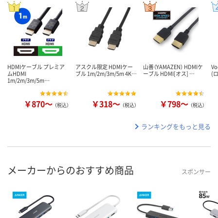
HDMIケーブル プレミア
アスクル限定 HDMIケー
山善（YAMAZEN） HDMIケ
V
ムHDMI
ブル 1m/2m/3m/5m 4K…
ーブル HDMI[オス] …
(
1m/2m/3m/5m…
￥870～
￥318～
￥798～
（税込）
（税込）
（税込）
ランキングをもっと見る
メーカーからのおすすめ商品
スポンサー