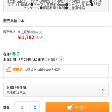
ミニD-sub15pin（オス）:W約33.5×H約14.5×D約33.5mm●インチ
ネジ:#4-40UNC●ケーブル直径:約6mm●ケーブル長:1m●PE袋
パッケージ●保証期間:1年間●生産国:中国
販売単位：1本
￥1,620
販売価格
（税抜き）
￥1,782
（税込）
あり
在庫：
お届け日：
8月20日（木）まで
にお届け
直送品
LAB & Healthcare SHOP
お届け先住所：
東京都江東区
数量
カゴへ