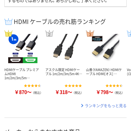
するものではありません。あらかじめご了承ください。
HDMI ケーブルの売れ筋ランキング
HDMIケーブル プレミア
アスクル限定 HDMIケー
山善（YAMAZEN） HDMIケ
V
ムHDMI
ブル 1m/2m/3m/5m 4K…
ーブル HDMI[オス] …
(
1m/2m/3m/5m…
￥870～
￥318～
￥798～
（税込）
（税込）
（税込）
ランキングをもっと見る