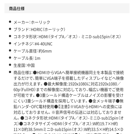
商品仕様
メーカー：ホーリック
ブランド：HORIC（ホーリック）
コネクタ形状：HDMI（タイプA／オス） - ミニD-sub15pin（オス）
インチネジ：#4-40UNC
ケーブル直径：約6mm
ケーブル長：1m
生産国：中国
商品仕様1：●HDMIからVGAへ簡単接続機器同士を本製品で接続
するだけで、簡単にVGA端子を搭載したディスプレイなどへ映像
出力が行えます。●最大解像度:1920x1080に対応1920x1080／
60p（FullHD）までの解像度に対応しており、幅広い機器でご使用
が可能です。●3重シールド構造ケーブルはノイズの影響を受け
にくい3重シールド構造を採用しています。●金メッキ端子●無
鉛ハンダ・OFC電材使用●【注意】※VGAからHDMIへの変換には
対応しておりません。※音声信号の伝送には対応しておりませ
ん。●コネクタ形状:HDMI（タイプA／オス）-ミニD-sub15pin（オ
ス）●コネクタサイズ・HDMI（タイプA／オス）:W約19.7×H約
11×D約38.5mmミニD-sub15pin（オス）:W約33.5×H約14.5×D