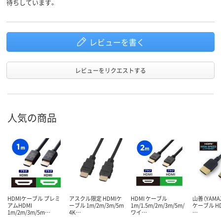
待ちしています。
レビューを書く
レビューをリクエストする
人気の商品
HDMIケーブル プレミ
アスクル限定 HDMIケ
HDMI ケーブル
山善（YAMAZ
アムHDMI
ーブル 1m/2m/3m/5m
1m/1.5m/2m/3m/5m/
ケーブル HD
1m/2m/3m/5m…
4K…
ワイ…
…