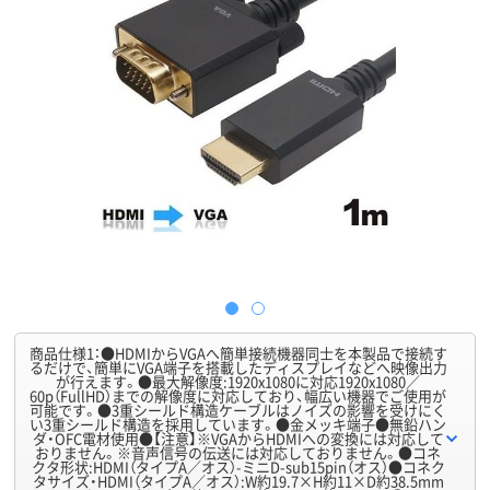
商品仕様1：●HDMIからVGAへ簡単接続機器同士を本製品で接続す
るだけで、簡単にVGA端子を搭載したディスプレイなどへ映像出力
が行えます。●最大解像度:1920x1080に対応1920x1080／
60p（FullHD）までの解像度に対応しており、幅広い機器でご使用が
可能です。●3重シールド構造ケーブルはノイズの影響を受けにく
い3重シールド構造を採用しています。●金メッキ端子●無鉛ハン
ダ・OFC電材使用●【注意】※VGAからHDMIへの変換には対応して
おりません。※音声信号の伝送には対応しておりません。●コネ
クタ形状:HDMI（タイプA／オス）-ミニD-sub15pin（オス）●コネク
タサイズ・HDMI（タイプA／オス）:W約19.7×H約11×D約38.5mm