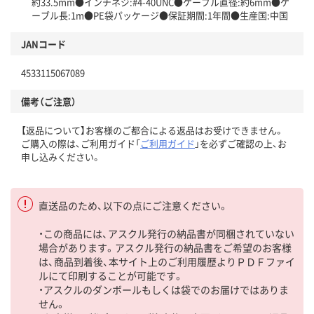
約33.5mm●インチネジ:#4-40UNC●ケーブル直径:約6mm●ケ
ーブル長:1m●PE袋パッケージ●保証期間:1年間●生産国:中国
JANコード
4533115067089
備考（ご注意）
【返品について】お客様のご都合による返品はお受けできません。
ご購入の際は、ご利用ガイド「
ご利用ガイド
」を必ずご確認の上、お
申し込みください。
直送品のため、以下の点にご注意ください。
・この商品には、アスクル発行の納品書が同梱されていない
場合があります。アスクル発行の納品書をご希望のお客様
は、商品到着後、本サイト上のご利用履歴よりＰＤＦファイ
ルにて印刷することが可能です。
・アスクルのダンボールもしくは袋でのお届けではありま
せん。