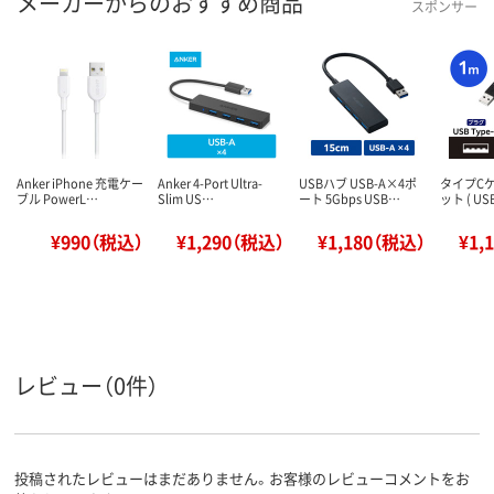
メーカーからのおすすめ商品
スポンサー
Anker iPhone 充電ケー
Anker 4-Port Ultra-
USBハブ USB-A×4ポ
タイプCケ
ブル PowerL…
Slim US…
ート 5Gbps USB…
ット ( USB
¥990（税込）
¥1,290（税込）
¥1,180（税込）
¥1,
レビュー（0件）
投稿されたレビューはまだありません。お客様のレビューコメントをお