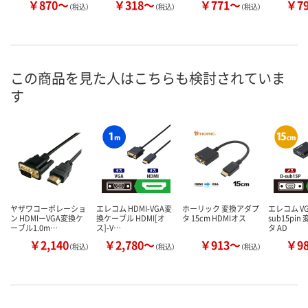
￥870～
￥318～
￥771～
￥7
（税込）
（税込）
（税込）
この商品を見た人はこちらも検討されていま
す
ヤザワコーポレーショ
エレコム HDMI-VGA変
ホーリック 変換アダプ
エレコム VG
ン HDMIーVGA変換ケ
換ケーブル HDMI[オ
タ 15cm HDMIオス
sub15pi
ーブル1.0m…
ス]-V…
タ AD
￥2,140
￥2,780～
￥913～
￥9
（税込）
（税込）
（税込）