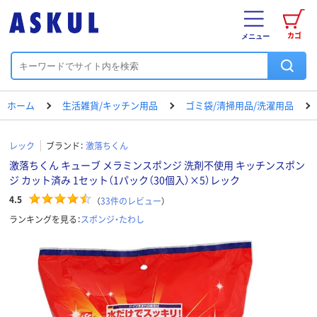
カゴ
メニュー
ホーム
生活雑貨/キッチン用品
ゴミ袋/清掃用品/洗濯用品
レック
ブランド：
激落ちくん
激落ちくん キューブ メラミンスポンジ 洗剤不使用 キッチンスポン
ジ カット済み 1セット（1パック（30個入）×5）レック
4.5
（
33
件のレビュー
）
ランキングを見る：
スポンジ・たわし