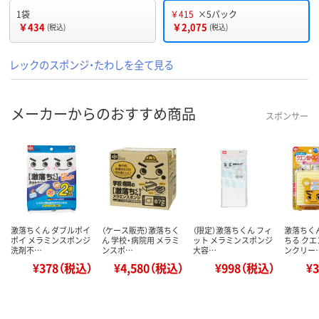
1袋
￥415
×5パック
￥434
￥2,075
(税込)
(税込)
レックのスポンジ・たわしを全て見る
メーカーからのおすすめ商品
スポンサー
激落ちくん ダブルポイ
（ケース販売）激落ちく
（限定）激落ちくん フィ
激落ちく
ポイ メラミンスポンジ
ん 学校・病院用 メラミ
ット メラミンスポンジ
ちる ク
洗剤不…
ンスポ…
大容…
ンクリー
¥378（税込）
¥4,580（税込）
¥998（税込）
¥