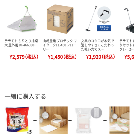
テラモト ちりとり捨楽
山崎産業 プロテック マ
文具のコクヨが本気で
テラモト
大 屋外用 DP466030…
イクロクロス60 フロー
消しやすさにこだわっ
りセット 
リ…
た軽い力でス…
グレー2
¥2,579（税込）
¥1,450（税込）
¥1,920（税込）
¥5,
一緒に購入する