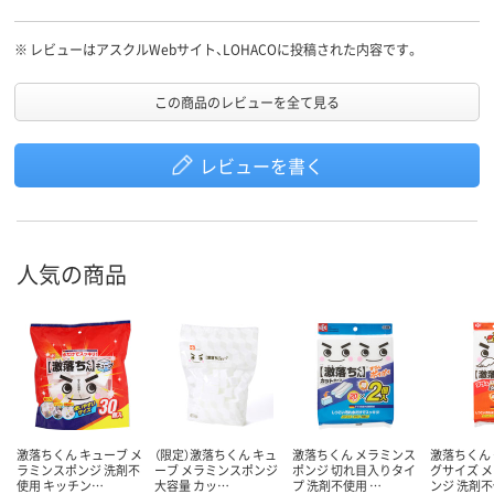
※
レビューはアスクルWebサイト、LOHACOに投稿された内容です。
この商品のレビューを全て見る
レビューを書く
人気の商品
激落ちくん キューブ メ
（限定）激落ちくん キュ
激落ちくん メラミンス
激落ちくん
ラミンスポンジ 洗剤不
ーブ メラミンスポンジ
ポンジ 切れ目入りタイ
グサイズ 
使用 キッチン…
大容量 カッ…
プ 洗剤不使用 …
ンジ 洗剤