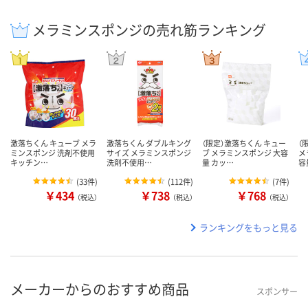
メラミンスポンジの売れ筋ランキング
激落ちくん キューブ メラ
激落ちくん ダブルキング
（限定）激落ちくん キュー
（
ミンスポンジ 洗剤不使用
サイズ メラミンスポンジ
ブ メラミンスポンジ 大容
メ
キッチン…
洗剤不使用…
量 カッ…
容
(
33件
)
(
112件
)
(
7件
)
￥434
￥738
￥768
（税込）
（税込）
（税込）
ランキングをもっと見る
メーカーからのおすすめ商品
スポンサー