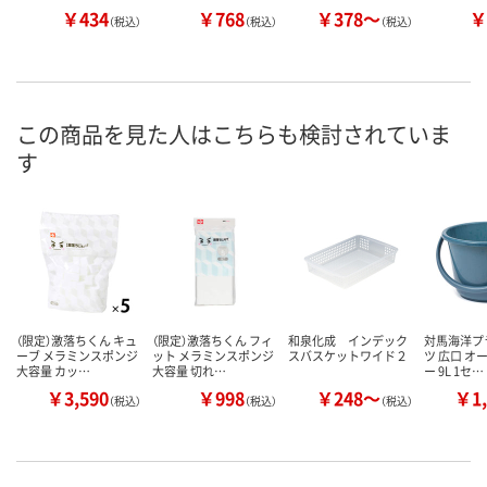
￥434
￥768
￥378～
￥
（税込）
（税込）
（税込）
この商品を見た人はこちらも検討されていま
す
（限定）激落ちくん キュ
（限定）激落ちくん フィ
和泉化成 インデック
対馬海洋プ
ーブ メラミンスポンジ
ット メラミンスポンジ
スバスケットワイド２
ツ 広口 オ
大容量 カッ…
大容量 切れ…
ー 9L 1セ…
￥3,590
￥998
￥248～
￥1,
（税込）
（税込）
（税込）