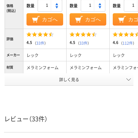
数量
数量
数量
価格
(税込)
カゴへ
カゴへ
カ
評価
4.5
4.5
4.6
（
33件
）
（
33件
）
（
112件
）
レック
レック
レック
メーカー
メラミンフォーム
メラミンフォーム
メラミンフォ
材質
詳しく見る
キッチン、水回り、キ
キッチン、水回り、キ
キッチン、水
ッチン・台所、キッチ
ッチン・台所、キッチ
ッチン・台所
ン、水回り、キッチ
ン、水回り、キッチ
ン、水回り、キ
使用場所
ン・台所、キッチン、
ン・台所、キッチン、
ン・台所、キッ
水回り、キッチン・台
水回り、キッチン・台
水回り、キッ
所
所
所
レビュー（33件）
アスクル
商品環境
スコア