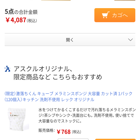
5点
の合計金額
カゴへ
￥4,087
（税込）
開く
アスクルオリジナル、
限定商品など こちらもおすすめ
（限定）激落ちくん キューブ メラミンスポンジ 大容量 カット済 1パック
（120個入）キッチン 洗剤不使用 レック オリジナル
水をつけてかるくこするだけで汚れ落ちるメラミンスポン
ジ！茶シブやシンク・洗面台にも。洗剤不使用。使い捨てで
大容量なのでストックに。
販売価格：
￥768
(税込)