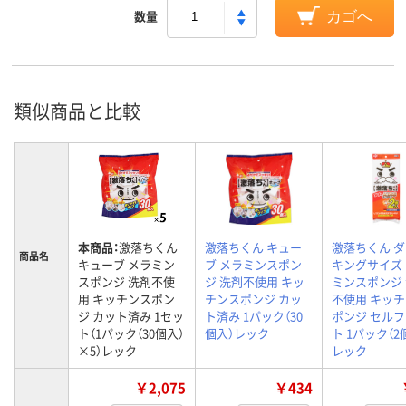
数量
カゴへ
類似商品と比較
本商品：
激落ちくん
激落ちくん キュー
激落ちくん 
商品名
キューブ メラミン
ブ メラミンスポン
キングサイズ
スポンジ 洗剤不使
ジ 洗剤不使用 キッ
ミンスポンジ
用 キッチンスポン
チンスポンジ カッ
不使用 キッ
ジ カット済み 1セッ
ト済み 1パック（30
ポンジ セル
ト（1パック（30個入）
個入）レック
ト 1パック（2
×5）レック
レック
￥2,075
￥434