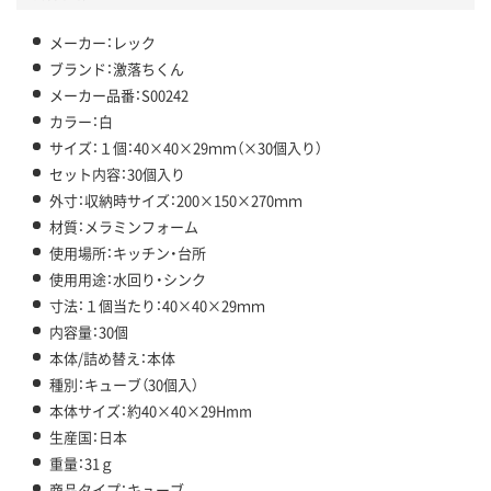
メーカー：レック
ブランド：激落ちくん
メーカー品番：S00242
カラー：白
サイズ：１個：40×40×29ｍｍ（×30個入り）
セット内容：30個入り
外寸：収納時サイズ：200×150×270ｍｍ
材質：メラミンフォーム
使用場所：キッチン・台所
使用用途：水回り・シンク
寸法：１個当たり：40×40×29ｍｍ
内容量：30個
本体/詰め替え：本体
種別：キューブ（30個入）
本体サイズ：約40×40×29Hmm
生産国：日本
重量：31ｇ
商品タイプ：キューブ