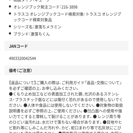
オレンジブック発注コード：216-3898
トラスコ オレンジブックコード検索対象：トラスコ オレンジブ
ックコード検索対象品
シリーズ名：激落ちメラミン
ブランド：激落ちくん
JANコード
4903320042544
備考（ご注意）
【返品について】ご購入の際は、ご利用ガイド「返品・交換について」
を必ずご確認の上、お申し込みください。
●くもり止め加工などの表面加工された鏡、光沢のあるステンレ
ス・プラスチック面などには傷付く恐れがあるので使用しないでく
ださい。●人体や食品には使用しないでください。●対象物の取扱
説明書を必ずご参照の上、ご使用ください。●凹凸面への使用や強
い力でこすると摩耗して裂けることがあります。● レンジ周り等
のひどい油汚れは、水だけで落ちない場合があります。●目地やヒ
ビ割れ等にしみこんだ汚れや、カビ、蛇口まわり等で石灰状にこび