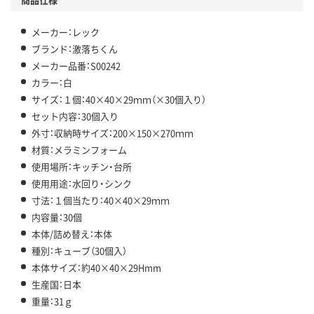
メーカー：レック
ブランド：激落ちくん
メーカー品番：S00242
カラー：白
サイズ：１個：40×40×29ｍｍ（×30個入り）
セット内容：30個入り
外寸：収納時サイズ：200×150×270ｍｍ
材質：メラミンフォーム
使用場所：キッチン・台所
使用用途：水回り・シンク
寸法：１個当たり：40×40×29ｍｍ
内容量：30個
本体/詰め替え：本体
種別：キューブ（30個入）
本体サイズ：約40×40×29Hmm
生産国：日本
重量：31ｇ