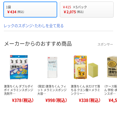
1袋
￥415
×5パック
￥434
￥2,075
(税込)
(税込)
レックのスポンジ・たわしを全て見る
メーカーからのおすすめ商品
スポンサー
激落ちくん ダブルポイ
（限定）激落ちくん フィ
激落ちくん 水だけで落
（ケース
ポイ メラミンスポンジ
ット メラミンスポンジ
ちる クエン酸＋メラミ
ん 学校・
洗剤不…
大容…
ンクリー…
ンスポ…
¥378（税込）
¥998（税込）
¥338（税込）
¥4,