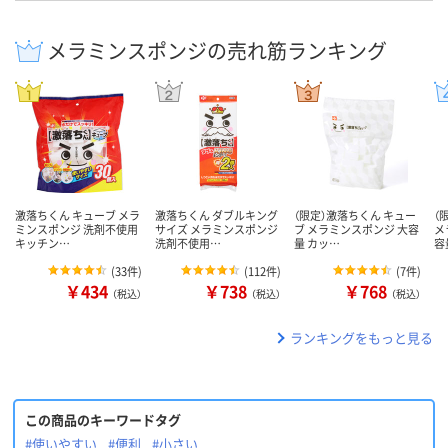
メラミンスポンジの売れ筋ランキング
激落ちくん キューブ メラ
激落ちくん ダブルキング
（限定）激落ちくん キュー
（
ミンスポンジ 洗剤不使用
サイズ メラミンスポンジ
ブ メラミンスポンジ 大容
メ
キッチン…
洗剤不使用…
量 カッ…
容
(
33件
)
(
112件
)
(
7件
)
￥434
￥738
￥768
（税込）
（税込）
（税込）
ランキングをもっと見る
この商品のキーワードタグ
#使いやすい
#便利
#小さい