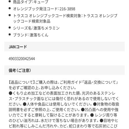
商品タイプ：キューブ
オレンジブック発注コード：216-3898
トラスコ オレンジブックコード検索対象：トラスコ オレンジブ
ックコード検索対象品
シリーズ名：激落ちメラミン
ブランド：激落ちくん
JANコード
4903320042544
備考（ご注意）
【返品について】ご購入の際は、ご利用ガイド「返品・交換について」
を必ずご確認の上、お申し込みください。
●くもり止め加工などの表面加工された鏡、光沢のあるステンレ
ス・プラスチック面などには傷付く恐れがあるので使用しないでく
ださい。●人体や食品には使用しないでください。●対象物の取扱
説明書を必ずご参照の上、ご使用ください。●凹凸面への使用や強
い力でこすると摩耗して裂けることがあります。● レンジ周り等
のひどい油汚れは、水だけで落ちない場合があります。●目地やヒ
ビ割れ等にしみこんだ汚れや、カビ、蛇口まわり等で石灰状にこび