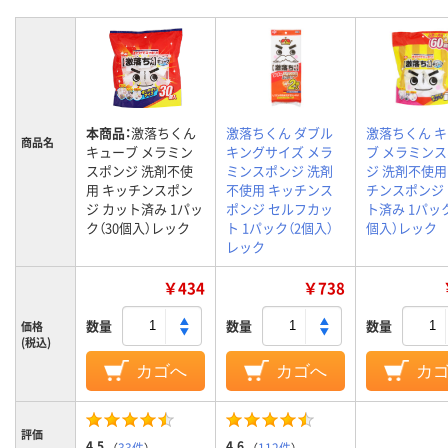
本商品：
激落ちくん
激落ちくん ダブル
激落ちくん 
商品名
キューブ メラミン
キングサイズ メラ
ブ メラミン
スポンジ 洗剤不使
ミンスポンジ 洗剤
ジ 洗剤不使用
用 キッチンスポン
不使用 キッチンス
チンスポンジ
ジ カット済み 1パッ
ポンジ セルフカッ
ト済み 1パック
ク（30個入）レック
ト 1パック（2個入）
個入）レック
レック
￥434
￥738
数量
数量
数量
価格
(税込)
カゴへ
カゴへ
カ
評価
4.5
4.6
（
33件
）
（
112件
）