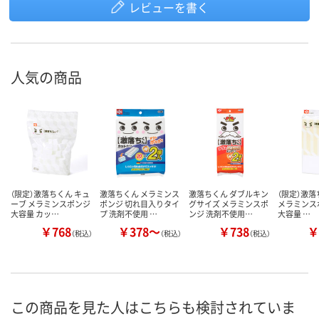
レビューを書く
人気の商品
（限定）激落ちくん キュ
激落ちくん メラミンス
激落ちくん ダブルキン
（限定）激落ち
ーブ メラミンスポンジ
ポンジ 切れ目入りタイ
グサイズ メラミンスポ
メラミンス
大容量 カッ…
プ 洗剤不使用 …
ンジ 洗剤不使用…
大容量 …
￥768
￥378～
￥738
￥
（税込）
（税込）
（税込）
この商品を見た人はこちらも検討されていま