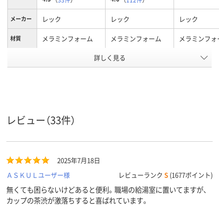
レック
レック
レック
メーカー
メラミンフォーム
メラミンフォーム
メラミンフォ
材質
詳しく見る
キッチン、水回り、キ
キッチン、水回り、キ
キッチン・台
ッチン・台所、キッチ
ッチン・台所、キッチ
ン、水回り、キッチ
ン、水回り、キッチ
使用場所
ン・台所、キッチン、
ン・台所、キッチン、
水回り、キッチン・台
水回り、キッチン・台
所
所
レビュー（33件）
アスクル
商品環境
スコア
2025年7月18日
ＡＳＫＵＬユーザー様
レビューランク
S
(1677ポイント)
無くても困らないけどあると便利。職場の給湯室に置いてますが、
カップの茶渋が激落ちすると喜ばれています。