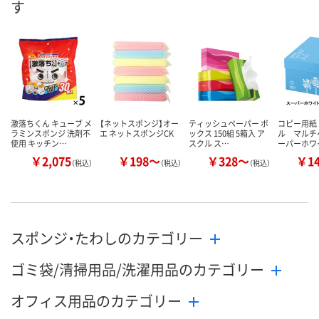
す
激落ちくん キューブ メ
【ネットスポンジ】オー
ティッシュペーパー ボ
コピー用紙
ラミンスポンジ 洗剤不
エ ネットスポンジCK
ックス 150組 5箱入 ア
ル マルチ
使用 キッチン…
スクル ス…
ーパーホワ
￥2,075
￥198～
￥328～
￥1
（税込）
（税込）
（税込）
スポンジ・たわしのカテゴリー
ゴミ袋/清掃用品/洗濯用品のカテゴリー
オフィス用品のカテゴリー