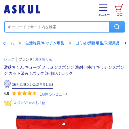
カゴ
メニュー
ホーム
生活雑貨/キッチン用品
ゴミ袋/清掃用品/洗濯用品
レック
ブランド：
激落ちくん
激落ちくん キューブ メラミンスポンジ 洗剤不使用 キッチンスポン
ジ カット済み 1パック（30個入）レック
16
万回
購入いただきました！
4.5
（
33
件のレビュー
）
スポンジ・たわし 1位