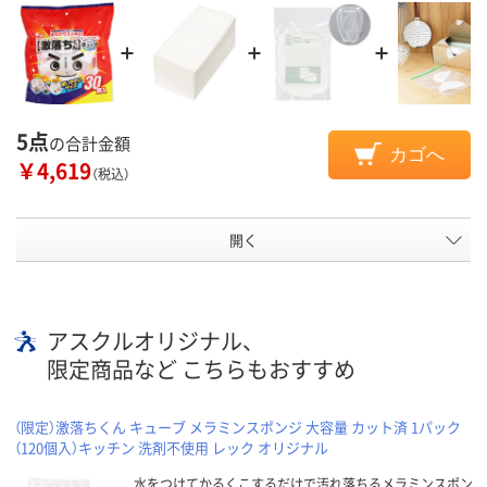
5点
の合計金額
カゴへ
￥4,619
（税込）
開く
アスクルオリジナル、
限定商品など こちらもおすすめ
（限定）激落ちくん キューブ メラミンスポンジ 大容量 カット済 1パック
（120個入）キッチン 洗剤不使用 レック オリジナル
水をつけてかるくこするだけで汚れ落ちるメラミンスポン