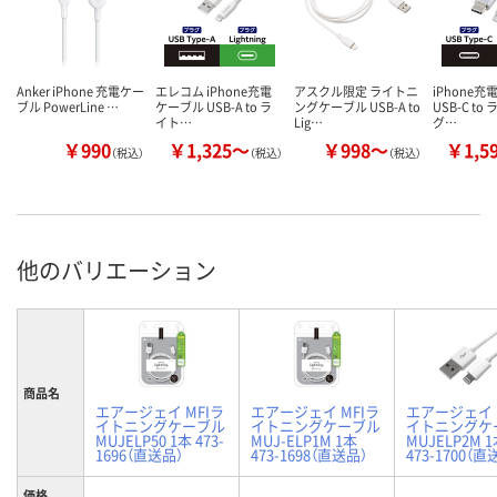
Anker iPhone 充電ケー
エレコム iPhone充電
アスクル限定 ライトニ
iPhone充
ブル PowerLine …
ケーブル USB-A to ラ
ングケーブル USB-A to
USB-C t
イト…
Lig…
グ…
￥990
￥1,325～
￥998～
￥1,5
（税込）
（税込）
（税込）
他のバリエーション
商品名
エアージェイ MFIラ
エアージェイ MFIラ
エアージェイ 
イトニングケーブル
イトニングケーブル
イトニングケ
MUJELP50 1本 473-
MUJ-ELP1M 1本
MUJELP2M 
1696（直送品）
473-1698（直送品）
473-1700（直
価格