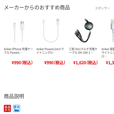
メーカーからのおすすめ商品
スポンサー
Anker iPhone 充電ケー
Anker PowerLine II ラ
三和 3in1マルチ充電ケ
Anker
ブル PowerL…
イトニングU…
ーブル OH-100-1 …
ライトニ
(1…
¥990（税込）
¥990（税込）
¥1,620（税込）
¥1,
商品説明