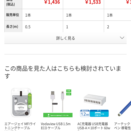
￥1,436
￥1,533
￥1
(税込)
1本
1本
1本
販売単位
0.5
1
2
長さ(m)
お申込番
詳しく見る
RX17993
RX17994
RX17997
号
わずか
わずか
わずか
在庫
8月12日（水）
8月12日（水）
8月12日（水）
お届け日
この商品を見た人はこちらも検討されていま
す
数量
数量
数量
カゴへ
カゴへ
カ
エアージェイ MFIライ
Vodaview USB 1.5m
AC充電器 USB充電器
アーテック
トニングケーブル
ECO ケーブル
USB-A×10ポート 60w
ペン 導電