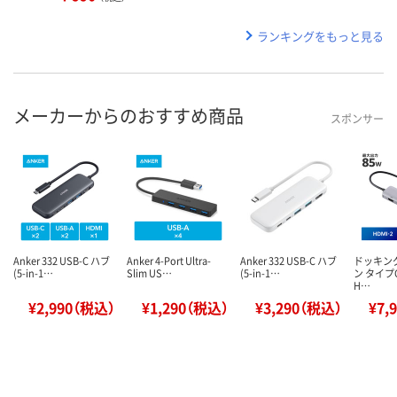
ランキングをもっと見る
メーカーからのおすすめ商品
スポンサー
Anker 332 USB-C ハブ
Anker 4-Port Ultra-
Anker 332 USB-C ハブ
ドッキン
(5-in-1…
Slim US…
(5-in-1…
ン タイプC
H…
¥2,990（税込）
¥1,290（税込）
¥3,290（税込）
¥7,