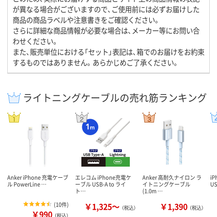
が異なる場合がございますので、ご使用前には必ずお届けした
商品の商品ラベルや注意書きをご確認ください。
さらに詳細な商品情報が必要な場合は、メーカー等にお問い合
わせください。
また、販売単位における「セット」表記は、箱でのお届けをお約束
するものではありません。あらかじめご了承ください。
ライトニングケーブルの売れ筋ランキング
Anker iPhone 充電ケーブ
エレコム iPhone充電ケ
Anker 高耐久ナイロン ラ
i
ル PowerLine …
ーブル USB-A to ライ
イトニングケーブル
U
ト…
(1.0m …
(
10件
)
￥1,325～
￥1,390
（税込）
（税込）
￥990
（税込）