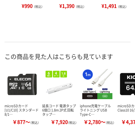
¥990
¥1,390
¥1,491
（税込）
（税込）
（税込）
この商品を見た人はこちらも見ています
microSDカード
延長コード 電源タップ
iphone充電ケーブル
microSDカ
[U1/C10] スタンダード
6個口 1.8m 2P式 回転
ライトニング USB
Class10 16
8/1…
タップ…
Type-C…
￥877～
￥7,920
￥2,780～
￥4,3
（税込）
（税込）
（税込）