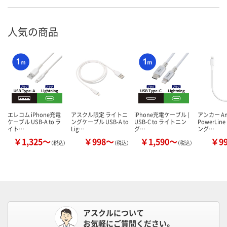
人気の商品
エレコム iPhone充電
アスクル限定 ライトニ
iPhone充電ケーブル (
アンカー An
ケーブル USB-A to ラ
ングケーブル USB-A to
USB-C to ライトニン
PowerLine
イト…
Lig…
グ…
ング…
￥1,325～
￥998～
￥1,590～
￥9
（税込）
（税込）
（税込）
アスクルについて
お気軽にご質問ください。