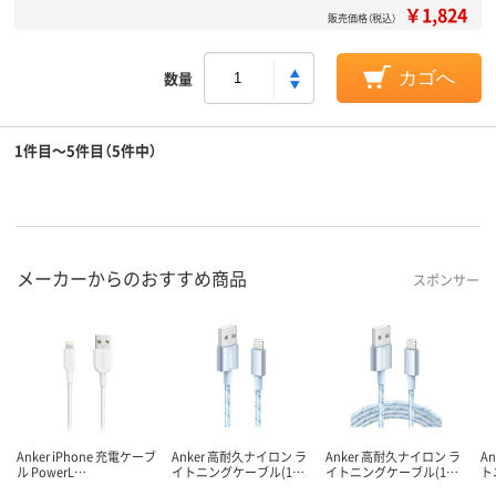
￥1,824
販売価格（税込）
数量
カゴへ
1件目～5件目（5件中）
メーカーからのおすすめ商品
スポンサー
Anker iPhone 充電ケーブ
Anker 高耐久ナイロン ラ
Anker 高耐久ナイロン ラ
An
ル PowerL…
イトニングケーブル(1…
イトニングケーブル(1…
ト