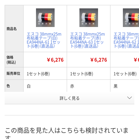
商品名
エスコ 38mmx25m
エスコ 38mmx25m
エスコ 38mm
布粘着テープ(白)
布粘着テープ(赤)
布粘着テープ(
EA944NA-61 1セッ
EA944NA-63 1セッ
EA944NA-62
ト(6巻)（直送品）
ト(6巻)（直送品）
ト(6巻)（直送
価格
￥6,276
￥6,276
￥6
(税込)
1セット(6巻)
1セット(6巻)
1セット(6巻)
販売単位
白
赤
黒
色
お申込番
詳しく見る
RX19021
RX19023
RX19022
号
あり
あり
わずか
在庫
8月24日（月）まで
8月24日（月）まで
8月24日（月）
お届け日
この商品を見た人はこちらも検討されていま
す