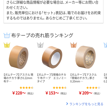
さらに詳細な商品情報が必要な場合は、メーカー等にお問い合
わせください。
また、販売単位における「セット」表記は、箱でのお届けをお約束
するものではありません。あらかじめご了承ください。
布テープの売れ筋ランキング
【ガムテープ】アスクル 現
【ガムテープ】現場のチカ
【ガムテープ】アスクル
【
場のチカラ 厚さ0.22mm
ラ 布テープ エコノミー
「現場のチカラ」 厚さ
「
布テ…
タイプ
0.20mm …
0.
￥228～
￥153～
￥209～
（税込）
（税込）
（税込）
ランキングをもっと見る