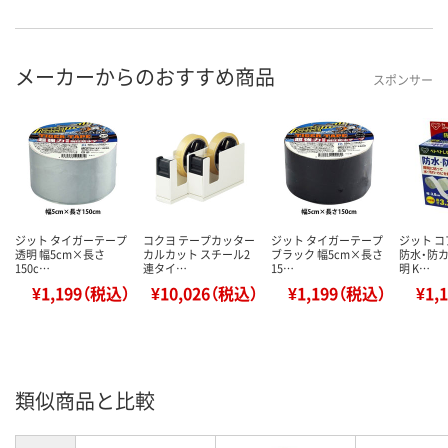
メーカーからのおすすめ商品
スポンサー
ジット タイガーテープ
コクヨ テープカッター
ジット タイガーテープ
ジット 
透明 幅5cm×長さ
カルカット スチール2
ブラック 幅5cm×長さ
防水・防カ
150c…
連タイ…
15…
明 K…
¥1,199（税込）
¥10,026（税込）
¥1,199（税込）
¥1,
類似商品と比較