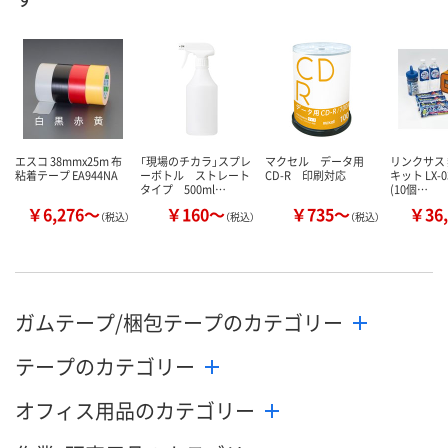
数量
数量
数量
カゴへ
カゴへ
カ
エスコ 38mmx25m 布
「現場のチカラ」スプレ
マクセル データ用
リンクサス
粘着テープ EA944NA
ーボトル ストレート
CD-R 印刷対応
キット LX-
タイプ 500ml…
(10個…
￥6,276～
￥160～
￥735～
￥36,
（税込）
（税込）
（税込）
ガムテープ/梱包テープのカテゴリー
テープのカテゴリー
オフィス用品のカテゴリー