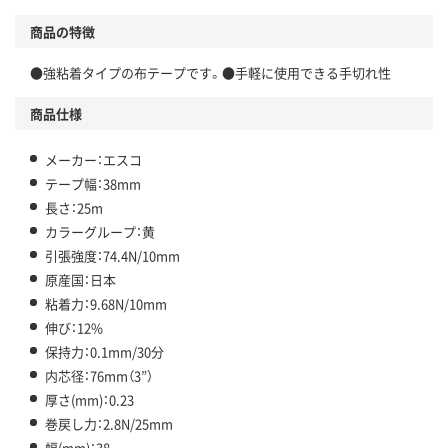
商品の特徴
●強粘着タイプの布テープです。●手軽に使用できる手切れ性
商品仕様
メーカー：エスコ
テープ幅：38mm
長さ：25m
カラーグループ：黄
引張強度：74.4N/10mm
原産国：日本
粘着力：9.68N/10mm
伸び：12%
保持力：0.1mm/30分
内芯径：76mm（3”）
厚さ(mm)：0.23
巻戻し力：2.8N/25mm
幅(mm)：38