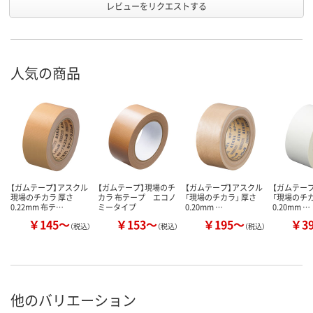
レビューをリクエストする
人気の商品
【ガムテープ】アスクル
【ガムテープ】現場のチ
【ガムテープ】アスクル
【ガムテー
現場のチカラ 厚さ
カラ 布テープ エコノ
「現場のチカラ」 厚さ
「現場のチカ
0.22mm 布テ…
ミータイプ
0.20mm …
0.20mm …
￥145～
￥153～
￥195～
￥3
（税込）
（税込）
（税込）
他のバリエーション