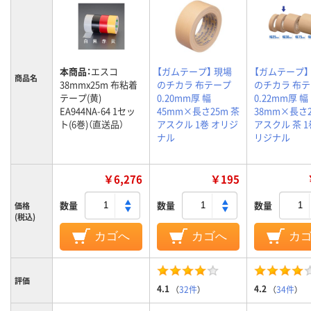
本商品：
エスコ
【ガムテープ】 現場
【ガムテープ】
商品名
38mmx25m 布粘着
のチカラ 布テープ
のチカラ 布
テープ(黄)
0.20mm厚 幅
0.22mm厚 幅
EA944NA-64 1セッ
45mm×長さ25m 茶
38mm×長さ2
ト(6巻)（直送品）
アスクル 1巻 オリジ
アスクル 茶 1
ナル
リジナル
￥6,276
￥195
数量
数量
数量
価格
(税込)
カゴへ
カゴへ
カ
評価
4.1
4.2
（
32件
）
（
34件
）