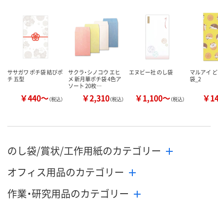
ササガワ ポチ袋 結びポ
サクラ・シノコウ エヒ
エヌビー社 のし袋
マルアイ ど
チ 五型
メ 新月華ポチ袋 4色ア
袋_2
ソート 20枚…
￥440～
￥2,310
￥1,100～
￥1
（税込）
（税込）
（税込）
のし袋/賞状/工作用紙のカテゴリー
オフィス用品のカテゴリー
作業・研究用品のカテゴリー