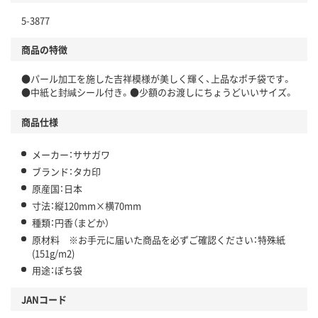
5-3877
商品の特徴
●パール加工を施した吉祥模様が美しく輝く、上品なポチ袋です。
●中紙と封緘シール付き。●少額のお渡しにちょうどいいサイズ。
商品仕様
メーカー：ササガワ
ブランド：タカ印
原産国：日本
寸法：縦120mm×横70mm
種類：円香（まどか）
原材料 ※お手元に届いた商品を必ずご確認ください：特殊紙
(151g/m2)
用途：ぽち袋
JANコード