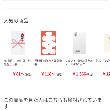
人気の商品
今村紙工 のし袋 封
長門屋商店 大入袋 祝儀
マルアイ 祝円入袋 無地
包む ポチ袋
筒型五円袋
袋
ノー134 9パック
￥81～
￥118～
￥1,366
￥1
（税込）
（税込）
（税込）
この商品を見た人はこちらも検討されていま
す