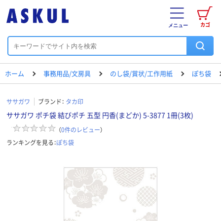
カゴ
メニュー
ホーム
事務用品/文房具
のし袋/賞状/工作用紙
ぽち袋
ササガワ
ブランド：
タカ印
ササガワ ポチ袋 結びポチ 五型 円香(まどか) 5-3877 1冊(3枚)
（
0
件のレビュー
）
ランキングを見る：
ぽち袋