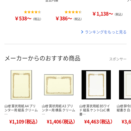
型五円袋
ノ
￥1,138～
（税込）
￥538～
￥386～
（税込）
（税込）
ランキングをもっと見る
メーカーからのおすすめ商品
スポンサー
山櫻 賞状用紙 A4 プリ
山櫻 賞状用紙 A3 プリ
山櫻 賞状用紙 B5ワイ
山櫻 辞令
ンター用 縦長 クリーム
ンター用 横長 クリーム
ド 縦長 ケントCoC 横
縦書き 白 
…
…
書…
¥1,109（税込）
¥1,406（税込）
¥4,463（税込）
¥3,