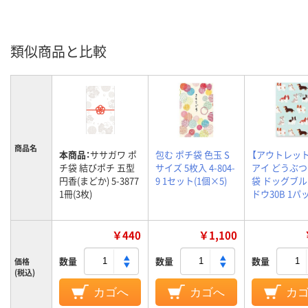
類似商品と比較
商品名
本商品：
ササガワ ポ
包む ポチ袋 色玉 S
【アウトレッ
チ袋 結びポチ 五型
サイズ 5枚入 4-804-
アイ どうぶつ
円香(まどか) 5-3877
9 1セット(1個×5)
袋 ドッグブル
1冊(3枚)
ドウ30B 1パ
￥440
￥1,100
数量
数量
数量
価格
(税込)
カゴへ
カゴへ
カ