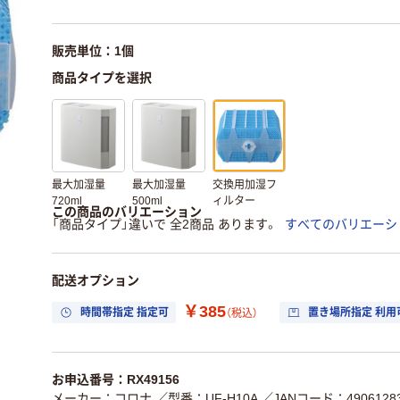
販売単位：1個
商品タイプを選択
最大加湿量
最大加湿量
交換用加湿フ
720ml
500ml
ィルター
この商品のバリエーション
「商品タイプ」違いで 全2商品 あります。
すべてのバリエーシ
配送オプション
￥385
時間帯指定 指定可
置き場所指定 利用
（税込）
お申込番号：RX49156
メーカー：コロナ
／型番：UF-H10A
／JANコード：49061283