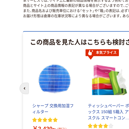
本サービスでは、サイト上に最新の商品情報を表示するよう努めており
商品とサイト上の商品情報の表記が異なる場合がございますので、ご
また、商品名および販売単位における「セット」や「箱」の表記は、必
お届け形態は倉庫の在庫状況等により異なる場合がございます。あら
この商品を見た人はこちらも検討
本気プライス
前のスライドへ
ヤマ 気化
シャープ 交換用加湿フ
ティッシュペーパー 
フィルター
ィルター
ックス 150組 5箱入 ア
 1個
スクル スマートコン
クト ビビッド PEFC
￥2,420~