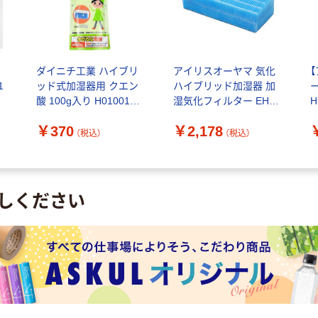
ダイニチ工業 ハイブリ
アイリスオーヤマ 気化
1
ッド式加湿器用 クエン
ハイブリッド加湿器 加
酸 100g入り H010010 1
湿気化フィルター EHH-
個
F2310 1枚
￥370
￥2,178
k
（税込）
（税込）
しください