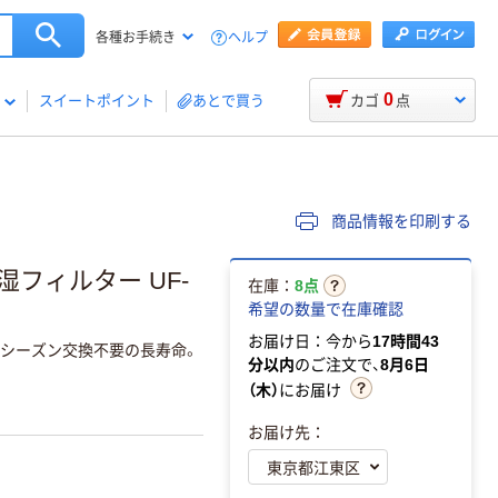
ヘルプ
各種お手続き
0
スイートポイント
あとで買う
カゴ
点
商品情報を印刷する
フィルター UF-
在庫：
8点
希望の数量で在庫確認
お届け日：今から
17時間43
8シーズン交換不要の長寿命。
分以内
のご注文で、
8月6日
（木）
にお届け
お届け先：