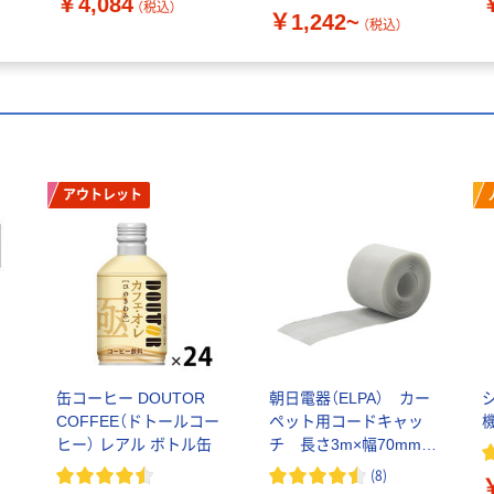
￥4,084
（税込）
￥1,242~
（税込）
アウトレット
缶コーヒー DOUTOR
朝日電器（ELPA） カー
COFFEE（ドトールコー
ペット用コードキャッ
ヒー） レアル ボトル缶
チ 長さ3m×幅70mm
CC-17H 1枚
(
8
)