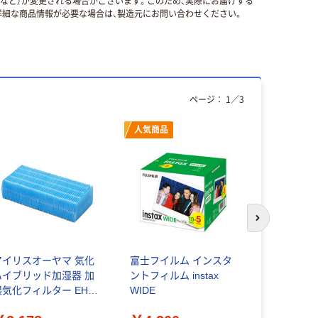
国など）が変更される場合がございます。このため、実際にお届けする
細な商品情報が必要な場合は、製造元にお問い合わせください。
ページ：
1
／
3
人気商品
人気商品
次のスライド
アイリスオーヤマ 気化
富士フイルム インスタ
プライバシ
ハイブリッド加湿器 加
ントフィルム instax
ー のぞき
湿気化フィルター EHH-
WIDE
ットタイプ
2310 1枚
12.5W/13.