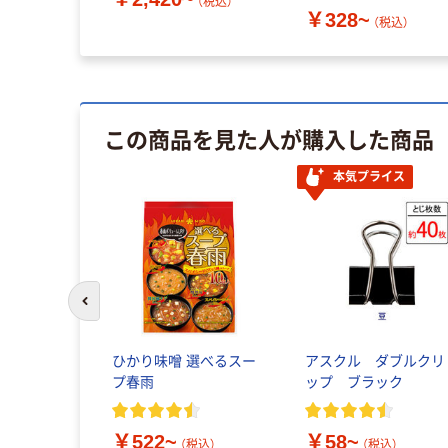
証
（税込）
（税込）
￥328~
（税込）
この商品を見た人が購入した商品
本気プライス
前のスライドへ
ひかり味噌 選べるスー
アスクル ダブルクリ
プ春雨
ップ ブラック
￥522~
￥58~
（税込）
（税込）