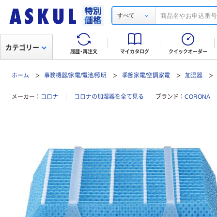
すべて
カテゴリー
履歴・再注文
マイカタログ
クイックオーダー
ホーム
事務機器/家電/電池/照明
季節家電/空調家電
加湿器
メーカー
コロナ
コロナの加湿器を全て見る
ブランド
CORONA