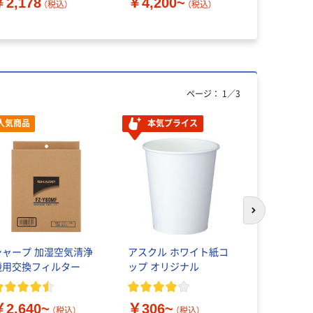
￥2,178
￥4,200~
￥5,490
レコム
（税込）
（税込）
ページ：
1
／
3
人気商品
本気プライス
次のスライド
シャープ 加湿空気清浄
アスクル ホワイト紙コ
伊藤園 さ
機用交換フィルター
ップ オリジナル
インスタン
￥2,640~
￥306~
￥646~
（税込）
（税込）