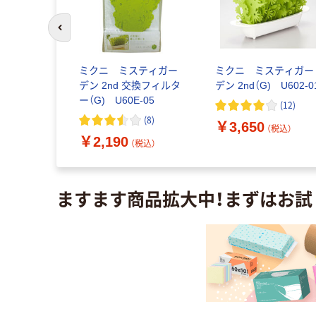
前のスライドへ
ミクニ ミスティガー
ミクニ ミスティガー
W/7.0畳 超
デン 2nd 交換フィルタ
デン 2nd（G) U602-0
A763AY-
ー（G) U60E-05
(
12
)
送品）
(
8
)
￥3,650
（税込）
（税込）
￥2,190
（税込）
ますます商品拡大中！まずはお試