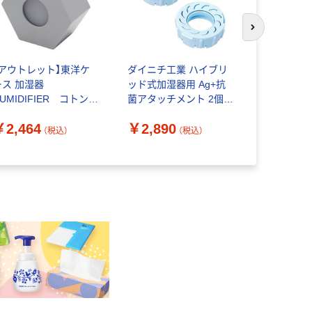
次のスライド
【アウトレット】東洋ケ
ダイニチ工業 ハイブリ
TOPLAN
ース 加湿器
ッド式加湿器用 Ag+抗
ル加湿器 
HUMIDIFIER コトン
菌アタッチメント 2個入
振動式 USB
アイスグレー
り HD（パワフル）用
MV25WT 
￥2,464
￥2,890
￥2,398
ari4511546140137 1個
H011501 1セット
（税込）
（税込）