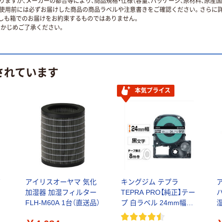
ますが、メーカーの都合等により、商品規格・仕様（容量、パッケージ、原材料、原産
使用前には必ずお届けした商品の商品ラベルや注意書きをご確認ください。さらに詳
ずしも箱でのお届けをお約束するものではありません。
かじめご了承ください。
されています
本気プライス
ボ
アイリスオーヤマ 気化
キングジム テプラ
加湿器 加湿フィルター
TEPRA PRO【純正】テー
パ
FLH-M60A 1台（直送品）
プ 白ラベル 24mm幅
認
（黒文字）
F