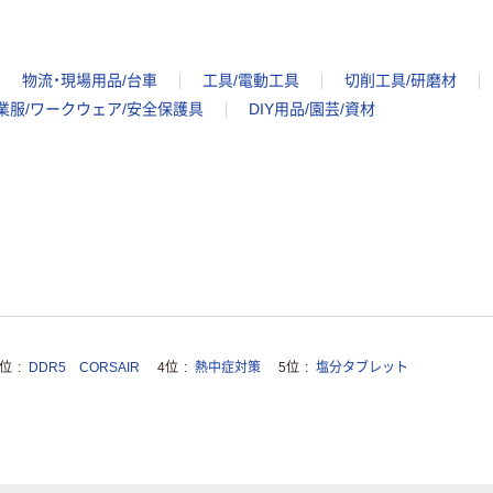
物流・現場用品/台車
工具/電動工具
切削工具/研磨材
業服/ワークウェア/安全保護具
DIY用品/園芸/資材
3位
DDR5 CORSAIR
4位
熱中症対策
5位
塩分タブレット