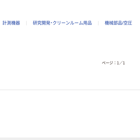
計測機器
研究開発・クリーンルーム用品
機械部品/空圧
ページ：
1
／
1