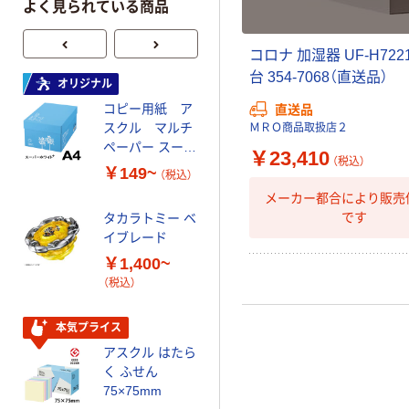
よく見られている商品
コロナ 加湿器 UF-H7221
台 354-7068（直送品）
オリジナル
オリジナル
コピー用紙 ア
ゴミ袋 エコノミ
直送品
スクル マルチ
ータイプ 乳白半
ＭＲＯ商品取扱店２
ペーパー スーパ
透明 高密度タイ
￥23,410
（税込）
ーホワイト+
プ 詰替用 バイ
￥149~
￥616~
（税込）
（税込）
オマス素材10％
メーカー都合により販売
配合
です
タカラトミー ベ
オリジナル
イブレード
乾電池 単3
￥1,400~
形 アルカリ乾
（税込）
電池 北欧パッ
ケージ アスク
￥140~
（税込）
ルオリジナル
本気プライス
アスクル はたら
本気プライス
く ふせん
ティッシュペー
75×75mm
パー ボックス