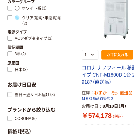
カラーグループ
ホワイト系（3）
クリア(透明・半透明)系
（2）
電源タイプ
ACアダプタタイプ（3）
保証期間
3年（2）
カゴに入れる
原産国
コロナ ナノフィール 移
日本（2）
イプ CNF-M1800D 1台 2
9187（直送品）
お届け日目安
在庫
わずか
直送品
当日〜翌々日お届け（3)
ＭＲＯ商品取扱店２
お届け日
8月10日（月）
ブランドから絞り込む
￥574,178
（税込）
CORONA（6）
価格（税込）