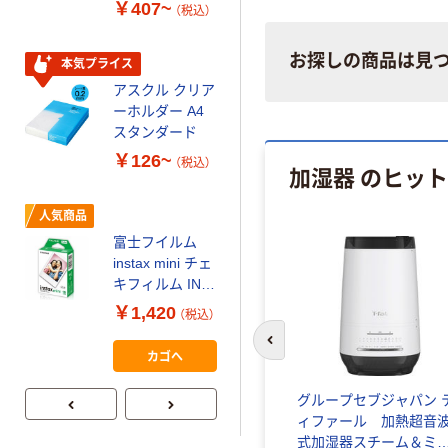
￥407~
（税込）
150組 5箱入 ア
スクル スマート
￥328~
（税込）
コンパクト ビ
お探しの商品は見
本気プライス
ビッド PEFC認
アスクル クリア
証
オリジナル
ーホルダー A4
コピー用紙 マ
スタンダード
ルチペーパー
￥126~
（税込）
加湿器 のヒッ
スーパーエコノ
ミー+
￥149~
（税込）
アウトレット
人気商品
富士フイルム
本気プライス
instax mini チェ
【ガムテープ】ア
キフィルム INS
スクル 現場のチ
MINI JP1 1パッ
￥1,420
（税込）
カラ 厚さ
ク（10枚入り）
0.22mm 布テー
￥145~
前のスライドへ
（税込）
カゴへ
プ
スペーパ
東洋ケース 加湿器
グループセブジャパン 
HUMIDIFIER コトン
ィファール 加熱超音
式加湿器スチーム＆ミ