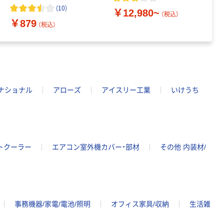
ク（2枚入）
(
10
)
￥12,980~
（税込）
￥879
￥
（税込）
ナショナル
アローズ
アイスリー工業
いけうち
トクーラー
エアコン室外機カバー・部材
その他 内装材/
事務機器/家電/電池/照明
オフィス家具/収納
生活雑