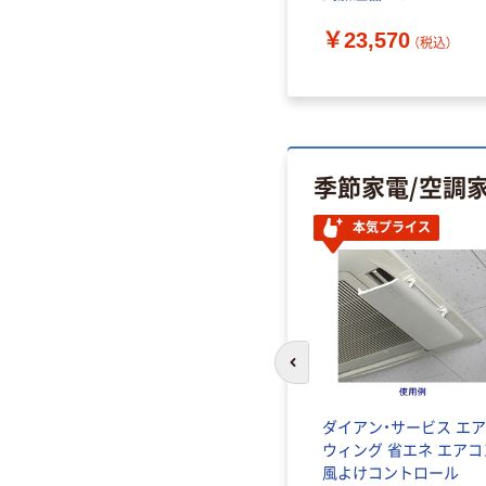
￥2,464~
ト（４．０ｌ） 23-0507-
）
（税込）
￥23,570
019 1箱（直送品）
（税込）
季節家電/空調
本気プライス
前のスライドへ
ットエア
ダイアン・サービス エ
ター
ウィング 省エネ エアコ
風よけコントロール