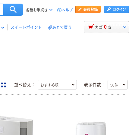
ヘルプ
各種お手続き
0
スイートポイント
あとで買う
カゴ
点
並べ替え：
表示件数：