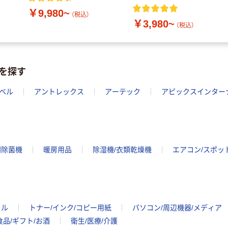
風機 PCF-MKM15EC
￥9,980~
（税込）
￥3,980~
（税込）
を探す
ベル
アントレックス
アーテック
アピックスインター
間除菌機
暖房用品
除湿機/衣類乾燥機
エアコン/スポッ
イル
トナー/インク/コピー用紙
パソコン/周辺機器/メディア
食品/ギフト/お酒
衛生/医療/介護