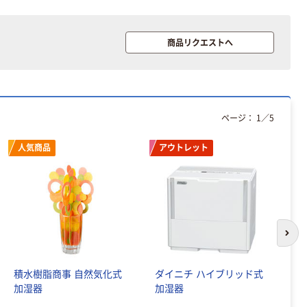
120ｍ 再生紙
￥124~
（税込）
100% 6ロール
￥470~
（税込）
リサイクル100
本気プライス
商品リクエストへ
芯あり FSC認
証
アスクル トイ
レのおそうじシ
ート 大王製紙
共同企画 トイ
￥330~
（税込）
レクリーナー
ページ：
1
／
5
トイレシート
オリジナル
本気プライス
人気商品
アウトレット
アスクル フラッ
トファイル エコ
ノミータイプ
A4タテ(コクヨ
￥115~
（税込）
製造）
次の
積水樹脂商事 自然気化式
ダイニチ ハイブリッド式
ダ
加湿器
加湿器
替