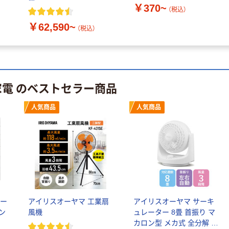
￥370~
（税込）
￥62,590~
（税込）
家電 のベストセラー商品
人気商品
人気商品
アー
アイリスオーヤマ 工業扇
アイリスオーヤマ サーキ
ン
風機
ュレーター 8畳 首振り マ
カロン型 メカ式 全分解 扇