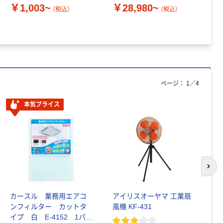
￥1,003~
￥28,980~
￥
（税込）
（税込）
ページ：
1
／
4
本気プライス
次の
カースル 業務用エアコ
アイリスオーヤマ 工業扇
良
ンフィルター カットタ
風機 KF-431
コ
イプ 白 E-4152 1パッ
ン