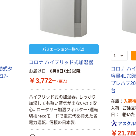
バリエーション一覧へ（2）
コロナ ハイブリッド式加湿器
動式タ
コロナ ハ
お届け日
8月8日（土）以降
17-
容量4L 加湿
￥3,772~
（税込）
プレハブ20畳 
台
ハイブリッド式の加湿器。しっかり
在庫
入荷
加湿しても熱い蒸気が出ないので安
入荷
ご注文
心。ロータリー加湿フィルター・運転
日
絡いた
切換・ecoモードで電気代を抑えた省
電力運転。信頼の日本製。
アスクル
￥21,78