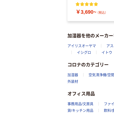
込）
￥3,690~
（税込）
加湿器を他のメーカー
アイリスオーヤマ
アス
イシグロ
イトウ
コロナのカテゴリー
加湿器
空気清浄機/空
外装材
オフィス用品
事務用品/文房具
ファ
貨/キッチン用品
飲料/