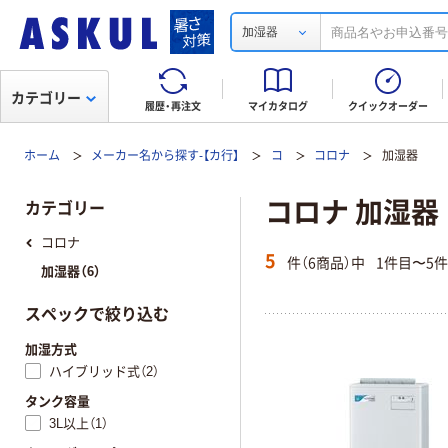
加湿器
カテゴリー
履歴・再注文
マイカタログ
クイックオーダー
ホーム
メーカー名から探す-【カ行】
コ
コロナ
加湿器
コロナ 加湿器
カテゴリー
コロナ
5
件（6商品）中
1件目〜5
加湿器（6）
スペックで絞り込む
加湿方式
ハイブリッド式（2）
タンク容量
3L以上（1）