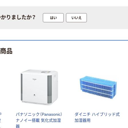
￥12,100~
トフィルム A4
（税込）
サイズ
￥458~
（税込）
100μ（ミクロン）
つかりましたか？
はい
いいえ
オリジナル
本気プライス
サントリー 伊右
アスクル はたら
衛門 「お茶、どう
く ふせん
ぞ。」 緑茶
ト商品
50×15mm
￥528~
（税込）
￥386~
（税込）
本気プライス
本気プライス
アスクル はたら
ペーパータオル
く ふせん 付箋
中判 再生紙
75×25mm
100％ 200枚
￥377~
（税込）
FSC認証 シング
￥149~
（税込）
ル 大王製紙共同
企画 オリジナル
テ
パナソニック（Panasonic）
ダイニチ ハイブリッド式
波
ナノイー搭載 気化式加湿
加湿器用
ス
器