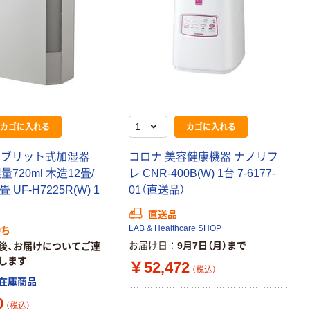
カゴに入れる
カゴに入れる
イブリット式加湿器
コロナ 美容健康機器 ナノリフ
量720ml 木造12畳/
レ CNR-400B(W) 1台 7-6177-
UF-H7225R(W) 1
01（直送品）
直送品
LAB & Healthcare SHOP
待ち
お届け日
9月7日（月）まで
後、お届けについてご連
します
￥52,472
（税込）
在庫商品
0
（税込）