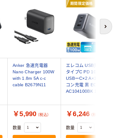
期間限定価格
期間限
次へ
Anker 急速充電器
エレコム USB充電器
エレコム 
Nano Charger 100W
タイプC PD 100W
タイプC P
with 1.8m 5A c-c
USBーC×2 A×1 パソ
USBーC
cable B2679N11
コン充電 黒 EC-
充電 ブラ
AC104100BK 1個
AC1131
￥5,990
￥6,246
￥6,2
（税込）
（税込）
数量
数量
数量