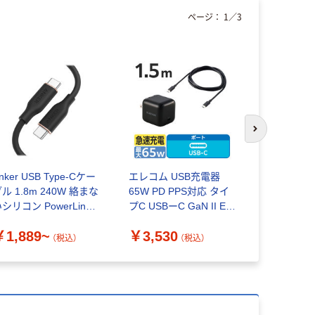
ページ：
1
／
3
次のスライド
nker USB Type-Cケー
エレコム USB充電器
Anker 511 
ル 1.8m 240W 絡まな
65W PD PPS対応 タイ
（Nano 3、 
シリコン PowerLine
プC USBーC GaN II EC-
￥2,790
I
AC12565BK 1個
￥1,889~
￥3,530
（税込）
（税込）