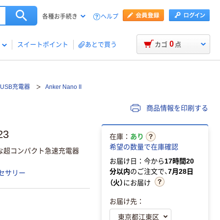
ヘルプ
各種お手続き
0
スイートポイント
あとで買う
カゴ
点
USB充電器
Anker Nano II
商品情報を印刷する
23
在庫：
あり
希望の数量で在庫確認
な超コンパクト急速充電器
お届け日：今から
17時間20
分以内
のご注文で、
7月28日
セサリー
（火）
にお届け
お届け先：