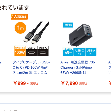
されています
人気商品
e
タイプCケーブル (USB-
Anker 急速充電器 735
A
C to C) PD 100W 高耐
Charger (GaNPrime
ブ
久 1m/2m 黒 エレコム
65W) A2668N11
い
II
￥999~
￥7,990
（税込）
（税込）