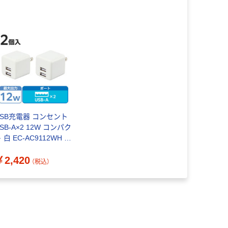
USB充電器 コンセント
SB-A×2 12W コンパク
 白 EC-AC9112WH エ
レコム 1パック(2個入)
￥2,420
（税込）