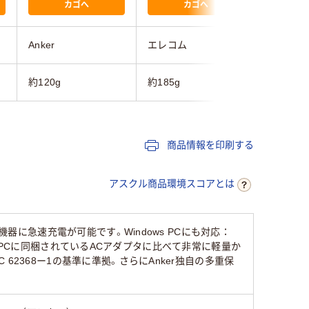
カゴへ
カゴへ
Anker
エレコム
エレコム
約120g
約185g
約185g
商品情報を印刷する
アスクル商品環境スコアとは
器に急速充電が可能です。Windows PCにも対応：
ows PCに同梱されているACアダプタに比べて非常に軽量か
2368ー1の基準に準拠。さらにAnker独自の多重保