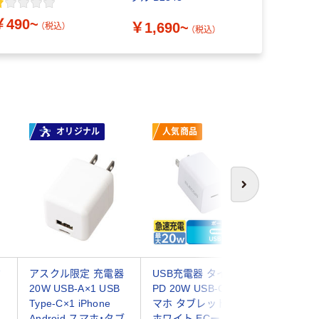
AC12465
￥490~
￥1,690~
￥2,580
（税込）
（税込）
オリジナル
人気商品
人気商
次へ
タ
アスクル限定 充電器
USB充電器 タイプC
エレコム 
20W USB-A×1 USB
PD 20W USB-C×1 ス
コンセント
Type-C×1 iPhone
マホ タブレット充電
ポート 2
Android スマホ・タブ
ホワイト ECー
EC-AC3