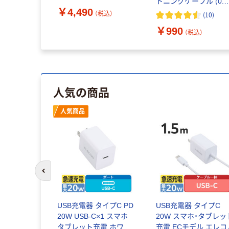
h USB-C &
トニングケーブル (0.9
￥4,490
ーブル ブラッ
ホワイト) A8432022
（税込）
(
10
)
2
（税込）
￥990
（税込）
人気の商品
人気商品
前のスライドへ
USB充電器 タイプC PD
USB充電器 タイプC
20W USB-C×1 スマホ
20W スマホ・タブレッ
タブレット充電 ホワイ
充電 ECモデル エレコ