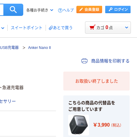
ヘルプ
各種お手続き
0
スイートポイント
あとで買う
カゴ
点
USB充電器
Anker Nano II
商品情報を印刷する
お取扱い終了しました
ト急速充電器
セサリー
こちらの商品の代替品を
ご用意しています
￥3,990
（税込）