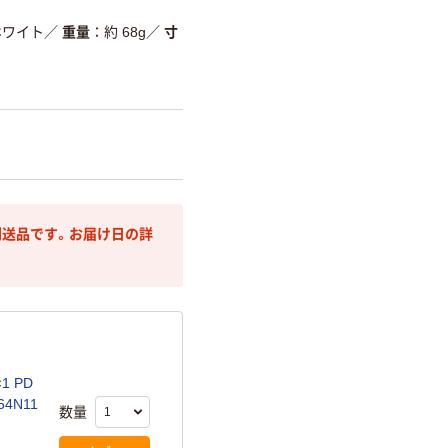
ホワイト
／
重量
約 68g
／
寸
送品です。お届け日の詳
×1 PD
4N11
数量