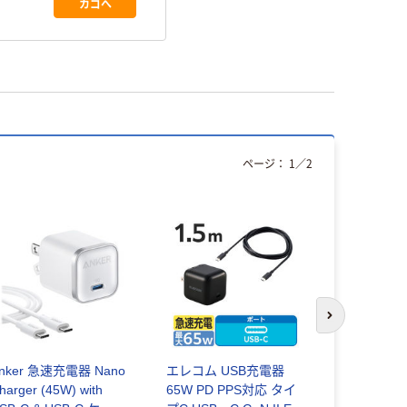
カゴへ
ページ：
1
／
2
次のスライド
nker 急速充電器 Nano
エレコム USB充電器
Anker Nan
harger (45W) with
65W PD PPS対応 タイ
（20W）