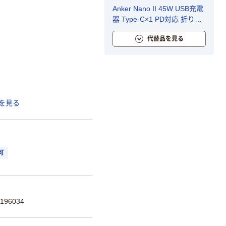
Anker Nano II 45W USB充電
器 Type-C×1 PD対応 折りた
たみ式プラグ ブラック
代替品を見る
A2664N11
を見る
可
196034