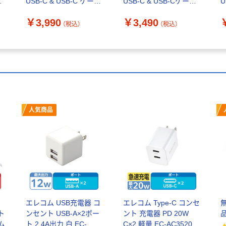
m
USB-C & USB-C ケーブ
USB-C & USB-Cケーブ
U
ル ブラック B2692N11
ル ブラック B2653N11
ル
￥3,990
￥3,490
（税込）
（税込）
人気商品
エレコム USB充電器 コ
エレコム Type-C コンセ
ト
ンセント USB-A×2ポー
ント 充電器 PD 20W
ム
ト 2.4A出力 白 EC-
C×2 軽量 EC-AC3520