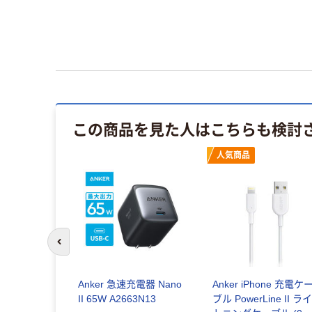
この商品を見た人はこちらも検討
人気商品
前のスライドへ
充電器
Anker 急速充電器 Nano
Anker iPhone 充電ケ
 3-Port
II 65W A2663N13
ブル PowerLine II ラ