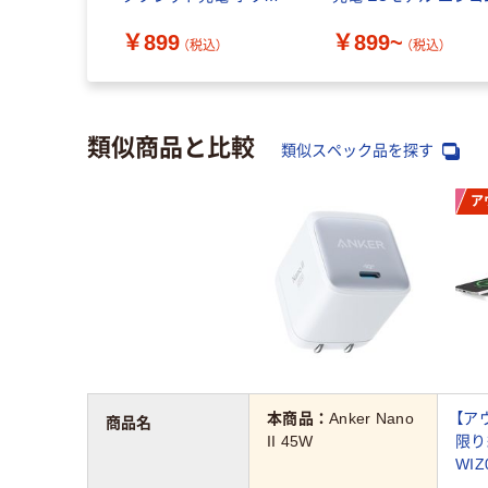
ト ECーAC6820WH エ
￥899
￥899~
レコム 1個
（税込）
（税込）
類似商品と比較
類似スペック品を探す
ア
本商品：
Anker Nano
【ア
商品名
II 45W
限り終
WIZ