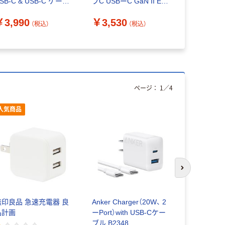
SB-C & USB-C ケーブ
プC USBーC GaN II EC-
￥1,690
 ホワイト B2692N21
AC12565BK 1個
￥3,990
￥3,530
（税込）
（税込）
ページ：
1
／
4
人気商品
次のスライド
無印良品 急速充電器 良
Anker Charger（20W、 2
エレコム U
品計画
ーPort）with USB-Cケー
65W PD 
ブル B2348
プC USB-C 