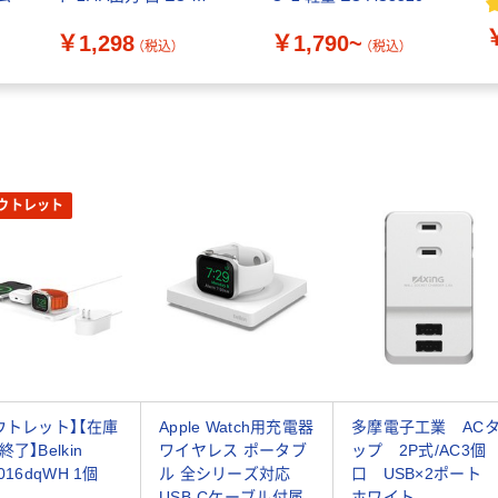
AC3912WH 1個
￥1,298
￥1,790~
（税込）
（税込）
ウトレット
ウトレット】【在庫
Apple Watch用充電器
多摩電子工業 AC
了】Belkin
ワイヤレス ポータブ
ップ 2P式/AC3個
016dqWH 1個
ル 全シリーズ対応
口 USB×2ポート
USB-Cケーブル付属
ホワイト