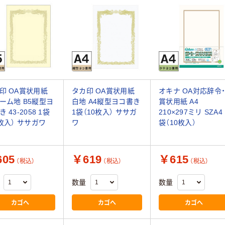
印 OA賞状用紙
タカ印 OA賞状用紙
オキナ OA対応辞令
ーム地 B5縦型ヨ
白地 A4縦型ヨコ書き
賞状用紙 A4
 43-2058 1袋
1袋（10枚入） ササガ
210×297ミリ SZA4 
0枚入） ササガワ
ワ
袋（10枚入）
05
￥619
￥615
（税込）
（税込）
（税込）
数量
数量
カゴへ
カゴへ
カゴへ