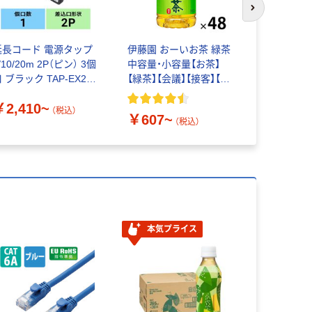
次のスライド
延長コード 電源タップ
伊藤園 おーいお茶 緑茶
高儀 M・M
/10/20m 2P（ピン） 3個
中容量・小容量【お茶】
ード10m 
 ブラック TAP-EX22
【緑茶】【会議】【接客】【ペ
TG-COD-1
サンワサプライ
ットボトル】
65-6908-
￥2,410~
￥3,324
（税込）
￥607~
（税込）
本気プライス