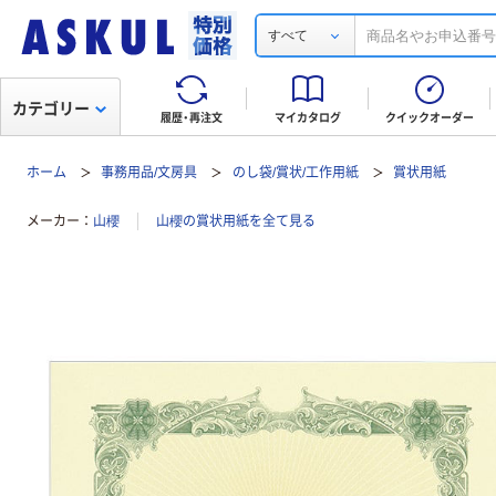
すべて
カテゴリー
履歴・再注文
マイカタログ
クイックオーダー
ホーム
事務用品/文房具
のし袋/賞状/工作用紙
賞状用紙
メーカー
山櫻
山櫻の賞状用紙を全て見る