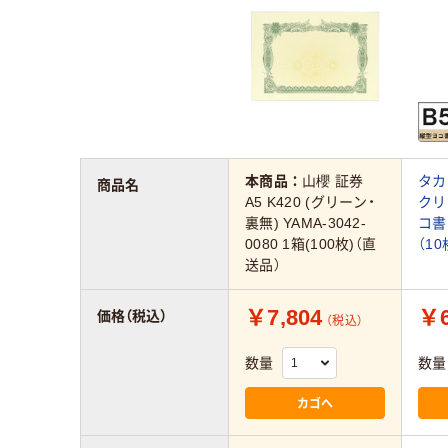
本商品：
山櫻 証券
タカ
商品名
A5 K420 (グリーン・
クリ
裏無) YAMA-3042-
コ書き
0080 1箱(100枚)（直
（1
送品）
￥7,804
￥6
価格（税込）
（税込）
数量
数量
カゴへ