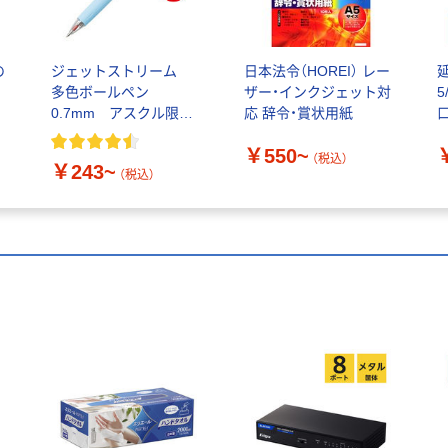
の
ジェットストリーム
日本法令（HOREI） レー
多色ボールペン
ザー・インクジェット対
5
0.7mm アスクル限定
応 辞令・賞状用紙
口
カラー軸 三菱鉛筆uni
￥550~
（税込）
￥243~
（税込）