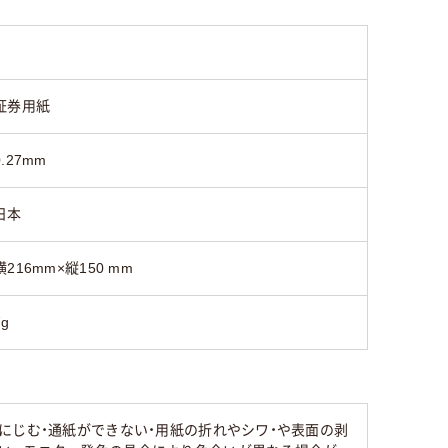
証券用紙
0.27mm
日本
横216mm×縦150 mm
7g
にじむ・通紙ができない・用紙の折れやシワ・や表面の剥