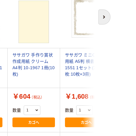
次へ
・
ササガワ 手作り賞状
ササガワ ミニOA賞状
山櫻 賞状
作成用紙 クリーム
用紙 A5判 横書用 10-
リンター
1
A4判 10-1967 1冊(10
1551 1セット(30
ーム 横
枚)
枚:10枚×3冊)
801302 
￥604
￥1,608
￥1,1
（税込）
（税込）
数量
数量
数量
カゴへ
カゴへ