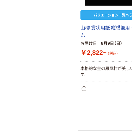
バリエーション一覧へ（7
山櫻 賞状用紙 縦横兼用
ム
お届け日
8月9日（日）
￥2,822~
（税込）
本格的な金の鳳凰枠が美し
す。