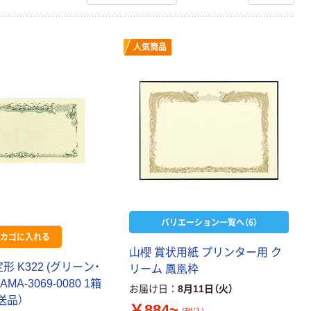
人気商品
バリエーション一覧へ（6）
カゴに入れる
山櫻 賞状用紙 プリンター用 ク
形 K322 (グリーン・
リーム 鳳凰枠
MA-3069-0080 1箱
お届け日
8月11日（火）
直送品）
￥884~