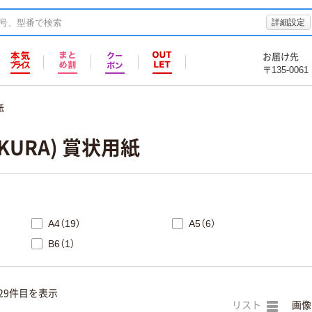
詳細設定
お届け先
〒135-0061
紙
KURA) 賞状用紙
A4（19）
A5（6）
B6（1）
29件目を表示
リスト
画像