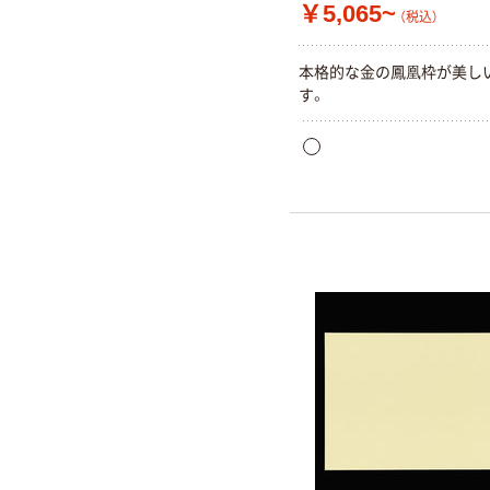
￥5,065~
（税込）
本格的な金の鳳凰枠が美し
す。