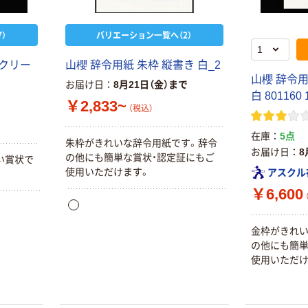
）
バリエーション一覧へ（2）
 クリー
山櫻 辞令用紙 朱枠 縦書き 白_2
山櫻 辞令用
お届け日
8月21日（金）まで
白 801160
￥2,833~
（税込）
在庫
5点
朱枠がきれいな辞令用紙です。辞令
お届け日
8
の他にも簡単な賞状・認定証にもご
い賞状で
使用いただけます。
アスクル
￥6,600
金枠がきれい
の他にも簡単
使用いただけ