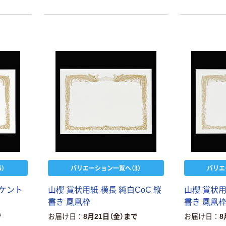
）
バリエーション一覧へ（3）
バリエ
 ケント
山櫻 賞状用紙 横長 純白CoC 縦
山櫻 賞状用
書き 鳳凰枠
書き 鳳凰
で
お届け日
8月21日（金）まで
お届け日
8