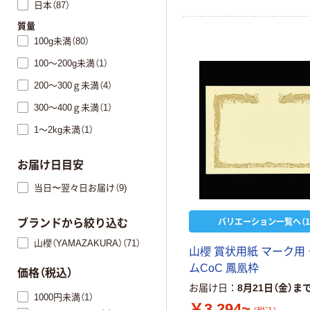
日本（87）
質量
100g未満（80）
100～200g未満（1）
200～300ｇ未満（4）
300～400ｇ未満（1）
1～2kg未満（1）
お届け日目安
当日〜翌々日お届け（9)
バリエーション一覧へ（1
ブランドから絞り込む
山櫻（YAMAZAKURA）（71）
山櫻 賞状用紙 マーク用
ムCoC 鳳凰枠
価格（税込）
お届け日
8月21日（金）ま
1000円未満（1）
￥3,294~