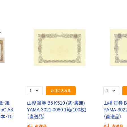
カゴに入れる
紙・紙
山櫻 証券 B5 K510 (茶・裏無)
山櫻 証券 B5
C A3
YAMA-3021-0080 1箱(100枚)
YAMA-3022
0本・10
（直送品）
（直送品）
直送品
直送品