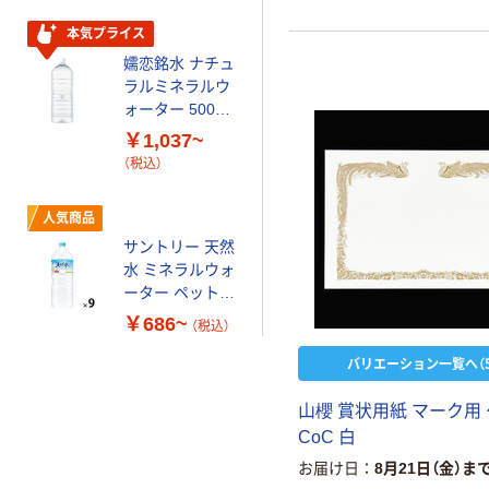
本気プライス
嬬恋銘水 ナチュ
ラルミネラルウ
ォーター 500ml
キャップシール
￥1,037~
付き／2Lラベル
（税込）
レス 10本
人気商品
サントリー 天然
水 ミネラルウォ
ーター ペットボ
トル
￥686~
（税込）
バリエーション一覧へ（5
山櫻 賞状用紙 マーク用
CoC 白
お届け日
8月21日（金）ま