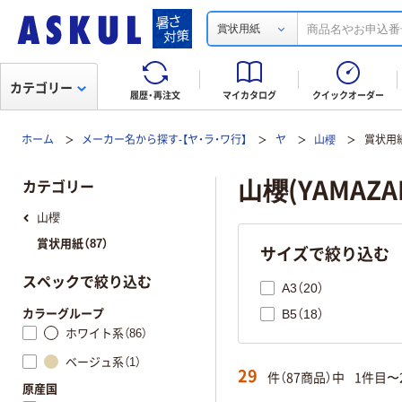
賞状用紙
カテゴリー
履歴・再注文
マイカタログ
クイックオーダー
ホーム
メーカー名から探す-【ヤ・ラ・ワ行】
ヤ
山櫻
賞状用
山櫻(YAMAZA
カテゴリー
山櫻
賞状用紙（87）
サイズで絞り込む
スペックで絞り込む
A3（20）
カラーグループ
B5（18）
ホワイト系（86）
ベージュ系（1）
29
件（87商品）中
1件目〜
原産国