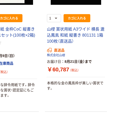
カゴに入れる
カゴに入れる
紙 金枠CoC 縦書き
山櫻 賞状用紙 A3ワイド 横長 漉
 1セット(100枚×2箱)
込鳳凰 和紙 縦書き 801131 1箱
100枚（直送品）
直送品
株式会社山櫻
月9日（日）
お届け日
8月21日（金）まで
在庫商品
￥60,787
（税込）
（税込）
本格的な金の鳳凰枠が美しい賞状で
な辞令用紙です。辞令
す。
な賞状・認定証にもご
ます。