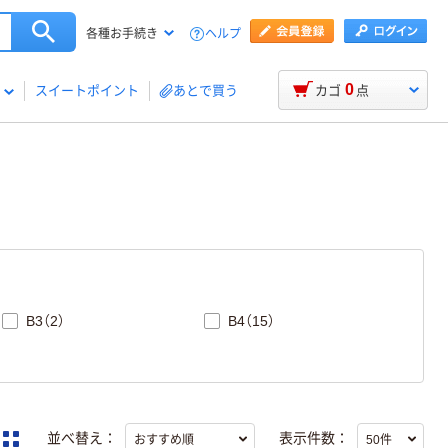
ヘルプ
各種お手続き
0
スイートポイント
あとで買う
カゴ
点
B3（2）
B4（15）
並べ替え：
表示件数：