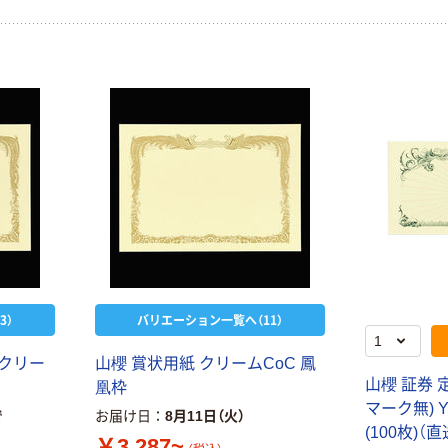
3）
バリエーション一覧へ（11）
 クリー
山櫻 賞状用紙 クリームCoC 鳳
山櫻 証券 定
凰枠
マーク無) YA
で
お届け日
8月11日（火）
(100枚)（
￥3,287~