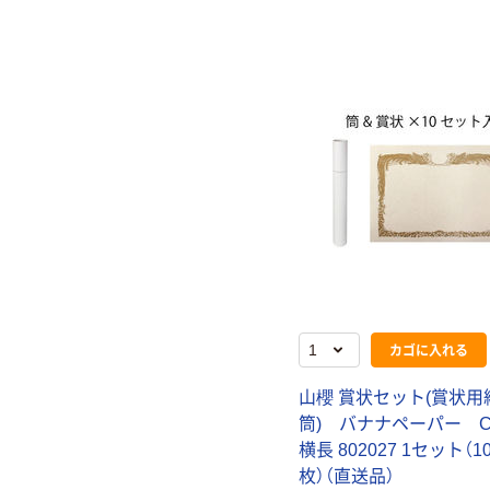
カゴに入れる
山櫻 賞状セット(賞状用
筒) バナナペーパー Co
横長 802027 1セット（1
枚）（直送品）