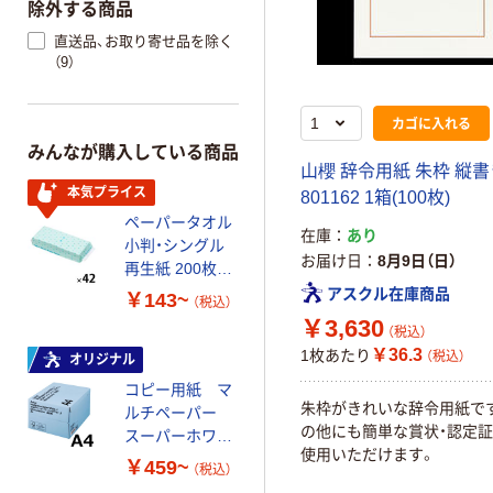
除外する商品
直送品、お取り寄せ品を除く
（9）
カゴに入れる
みんなが購入している商品
山櫻 辞令用紙 朱枠 縦書
本気プライス
801162 1箱(100枚)
ペーパータオル
在庫
あり
小判・シングル
お届け日
8月9日（日）
再生紙 200枚
FSC認証紙 アス
アスクル在庫商品
￥143~
（税込）
クルオリジナル
￥3,630
（税込）
￥36.3
1枚あたり
（税込）
オリジナル
コピー用紙 マ
朱枠がきれいな辞令用紙で
ルチペーパー
の他にも簡単な賞状・認定
スーパーホワイ
使用いただけます。
トＪ 国内生産
￥459~
（税込）
品