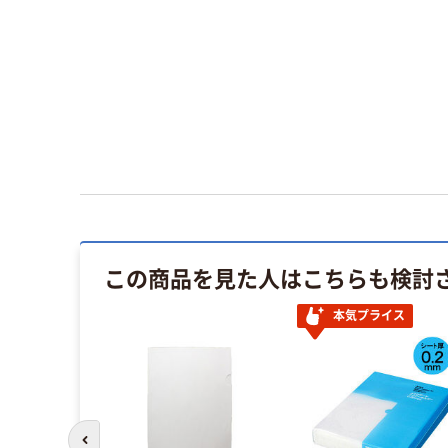
この商品を見た人はこちらも検討
イス
本気プライス