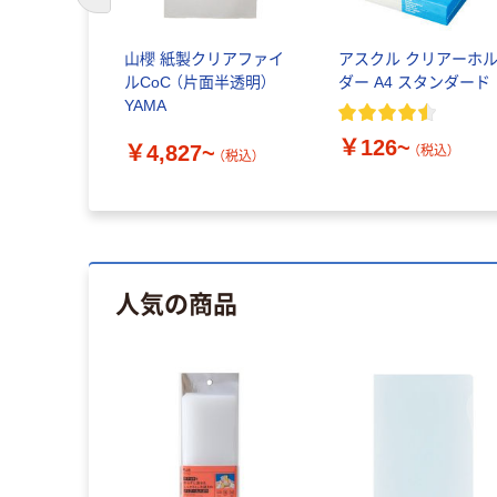
前のスライドへ
ーパー シ
山櫻 紙製クリアファイ
アスクル クリアーホ
ｍ 再生紙
ルCoC （片面半透明）
ダー A4 スタンダード
ール リサイク
YAMA
り FSC認
￥126~
￥4,827~
（税込）
（税込）
税込）
人気の商品