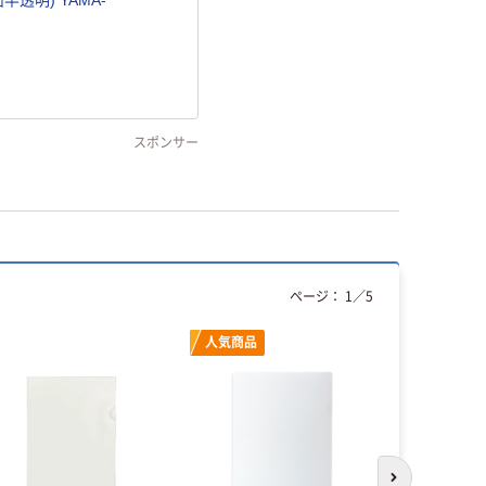
半透明) YAMA-
スポンサー
ページ：
1
／
5
人気商品
オリジ