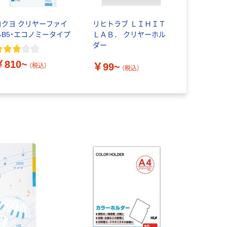
コクヨ クリヤーファイ
リヒトラブ ＬＩＨＩＴ
ルB5・エコノミータイプ
ＬＡＢ． クリヤーホル
ダー
￥810~
￥99~
（税込）
（税込）