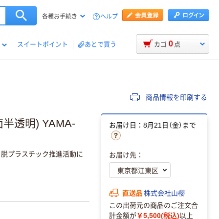
ヘルプ
各種お手続き
0
スイートポイント
あとで買う
カゴ
点
商品情報を印刷する
半透明) YAMA-
お届け日：8月21日（金）まで
。脱プラスチック推進活動に
お届け先：
直送品
株式会社山櫻
この出荷元の商品のご注文合
計金額が
￥5,500(税込)
以上