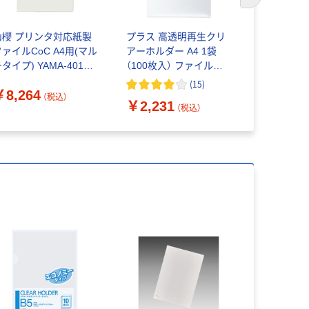
次のスライド
山櫻 プリンタ対応紙製
プラス 高透明再生クリ
クリアホルダ
ファイルCoC A4用(マル
アーホルダー A4 1袋
ノミースリ
タイプ) YAMA-4018-
（100枚入） ファイル
装 アスク
082 1箱(100枚)（直送
89188
ル
(
15
)
￥8,264
）
（税込）
￥2,231
￥91~
（税込）
（