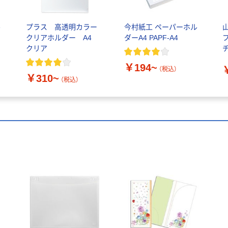
ル
プラス 高透明カラー
今村紙工 ペーパーホル
クリアホルダー A4
ダーA4 PAPF-A4
クリア
チ
0
￥194~
品
（税込）
￥310~
（税込）