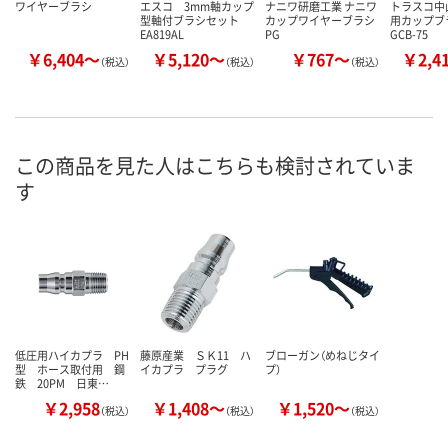
ワイヤーブラシ
エスコ 3mm軸カップ
ナニワ研磨工業 ナニワ
トラスコ中
型軸付ブラシセット
カップワイヤーブラシ
用カップブラ
EA819AL
PG
GCB-75
￥6,404～
￥5,120～
￥767～
￥2,4
（税込）
（税込）
（税込）
この商品を見た人はこちらも検討されていま
す
低圧用ハイカプラ PH
藤原産業 ＳＫ11 ハ
ブローガン（めねじタイ
型 ホース取付用 鋼
イカプラ プラグ
プ）
鉄 20PM 日東…
￥2,958
￥1,408～
￥1,520～
（税込）
（税込）
（税込）