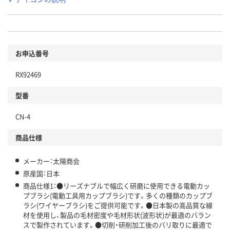
お申込番号
RX92469
型番
CN-4
商品仕様
メーカー：太陽商会
原産国：日本
商品仕様1：●リーズナブルで幅広く研磨に使用できる電動カッ
プブラシ(電動工具用カップブラシ)です。多くの種類のカップブ
ラシ(ワイヤーブラシ)をご提供可能です。●日本製の高品質な線
材を使用し、製品の毛材密度や毛材形状(波形状)が最適のバラン
スで製作されています。●切削・研削加工後のバリ取りに最適で