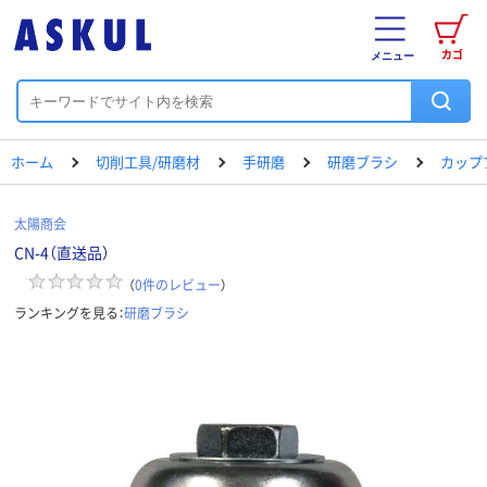
カゴ
メニュー
ホーム
切削工具/研磨材
手研磨
研磨ブラシ
カップ
太陽商会
CN-4（直送品）
（
0
件のレビュー
）
ランキングを見る：
研磨ブラシ