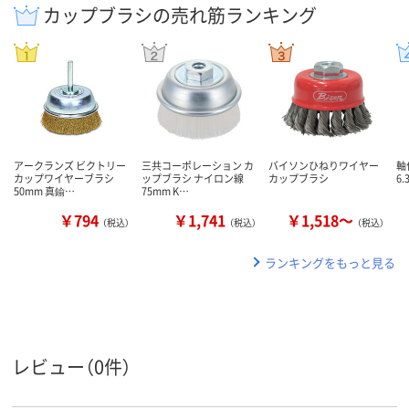
カップブラシの売れ筋ランキング
アークランズ ビクトリー
三共コーポレーション カ
バイソンひねりワイヤー
軸
カップワイヤーブラシ
ップブラシ ナイロン線
カップブラシ
6
50mm 真鍮…
75mm K…
￥794
￥1,741
￥1,518～
（税込）
（税込）
（税込）
ランキングをもっと見る
レビュー（0件）