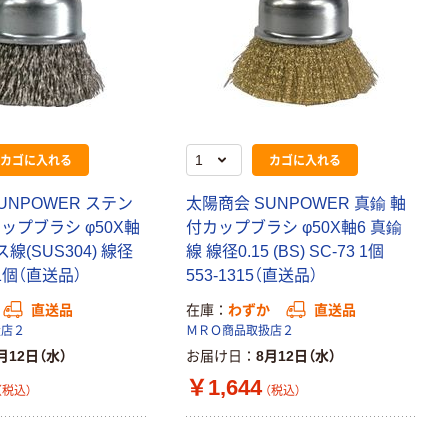
カゴに入れる
カゴに入れる
UNPOWER ステン
太陽商会 SUNPOWER 真鍮 軸
ップブラシ φ50X軸
付カップブラシ φ50X軸6 真鍮
線(SUS304) 線径
線 線径0.15 (BS) SC-73 1個
9 1個（直送品）
553-1315（直送品）
直送品
在庫
わずか
直送品
扱店２
ＭＲＯ商品取扱店２
月12日（水）
お届け日
8月12日（水）
￥1,644
（税込）
（税込）