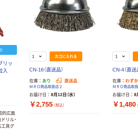
）
カゴに入れる
 グリッ
CN-16（直送品）
CN-4（直送
粒入
在庫
あり
直送品
在庫
わず
ＭＲＯ商品取扱店２
ＭＲＯ商品取
お届け日
8月12日（水）
お届け日
8
￥2,755
￥1,480
（税込）
較的広面
ドリル・
気工具グ