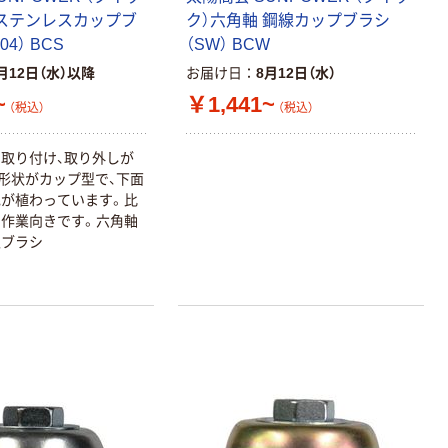
 ステンレスカップブ
ク）六角軸 鋼線カップブラシ
04） BCS
（SW） BCW
月12日（水）以降
お届け日
8月12日（水）
~
￥1,441~
（税込）
（税込）
取り付け、取り外しが
シ形状がカップ型で、下面
が植わっています。比
作業向きです。六角軸
型ブラシ