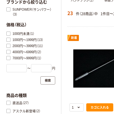
ハンドブラシ（2）
研磨ブ
ブランドから絞り込む
SUNPOWER（サンパワー）
23
件（28商品）中
1件目〜
（3）
価格（税込）
1000円未満（1）
新着
1000円～1999円（13）
2000円～3999円（11）
4000円～6999円（2）
7000円～9999円（1）
〜
円
検索
商品の種類
直送品（27）
カゴに入れる
アスクル新登場（2）