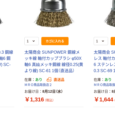
カゴに入れる
.3 鋼線
太陽商会 SUNPOWER 鋼線メ
太陽商会 S
軸6 鋼
ッキ線 軸付カップブラシ φ50X
レス 軸付カ
 SC-
軸6 真鍮メッキ鋼線 線径0.25(黄
6 ステンレス
より線) SC-61 1個（直送品）
0.3 SC-6
在庫
あり
直送品
在庫
あり
ＭＲＯ商品取扱店２
ＭＲＯ商品取
お届け日
8月12日（水）
お届け日
8
￥1,316
￥1,644
（税込）