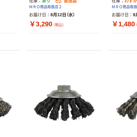
在庫
あり
直送品
在庫
わず
ＭＲＯ商品取扱店２
ＭＲＯ商品取
お届け日
8月12日（水）
お届け日
8
￥3,290
￥1,480
（税込）