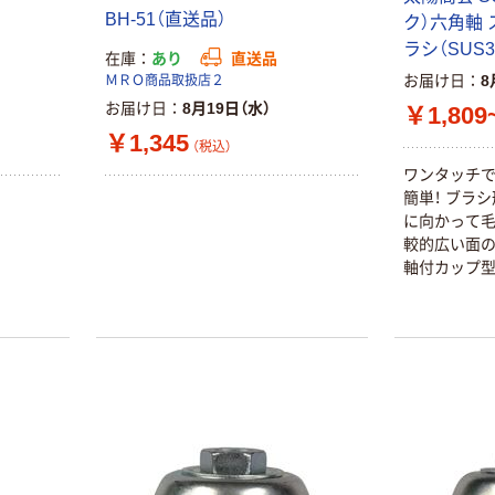
BH-51（直送品）
ク）六角軸
ラシ（SUS3
在庫
あり
直送品
お届け日
8
ＭＲＯ商品取扱店２
お届け日
8月19日（水）
￥1,809
￥1,345
（税込）
ワンタッチで
簡単！ ブラ
に向かって毛
較的広い面の
軸付カップ