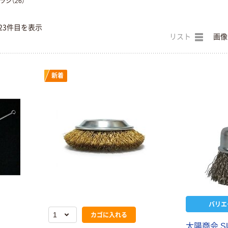
ラシ（26）
23件目を表示
リスト
画像
新着
バリエ
カゴに入れる
太陽商会 S