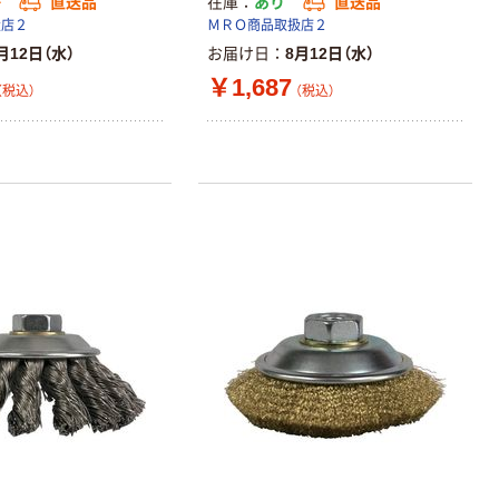
か
直送品
在庫
あり
直送品
扱店２
ＭＲＯ商品取扱店２
月12日（水）
お届け日
8月12日（水）
￥1,687
（税込）
（税込）