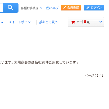
ヘルプ
各種お手続き
0
スイートポイント
あとで買う
カゴ
点
います。太陽商会の商品を28件ご用意しています 。
ページ：
1
／
1