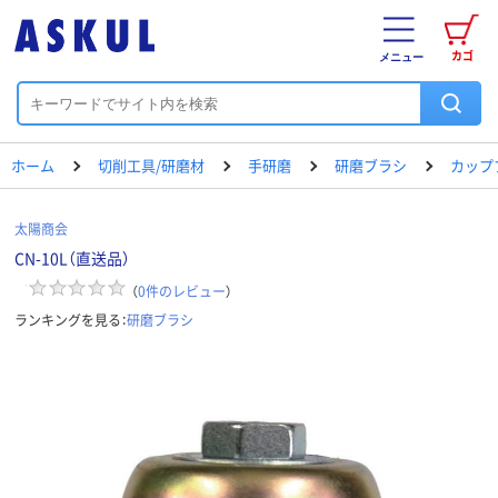
カゴ
メニュー
ホーム
切削工具/研磨材
手研磨
研磨ブラシ
カップ
太陽商会
CN-10L（直送品）
（
0
件のレビュー
）
ランキングを見る：
研磨ブラシ