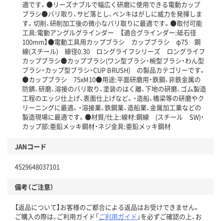
適です。●リーズナブルで幅広く研磨に使用できる電動カップ
ブラシ●バリ取り、サビ落とし、ペンキはがしに威力を発揮しま
す。切削、研削加工後の微小なバリ取りに最適です。●取付可能
工具:電動アングルグラインダー 【適合グラインダー:砥石径
100mm】●電動工具用カップブラシ カップブラシ φ75 鋼
線(スチール) 線径0.30 ロングライフシリーズ ロングライフ
カップブラシ●カップブラシ(ワン型ブラシ・椀型ブラシ・わん型
ブラシ・カップ型ブラシ・CUP BRUSH) の製品カテゴリーです。
●カップブラシ 75xM10●用途:平面研磨用・鉄鋼、非鉄金属の
防錆、研磨、溶接のバリ取り、塗装のはく離、下地の研磨、ゴム製造
工程のエッジ仕上げ、表面仕上げなど。・造船、橋梁等の研磨やク
リーニングに最適。・溶接業、鉄鋼業、造船業、金属加工業などの
製造現場に最適です。●材質/仕上:線材:鋼線 (スチール SW)・
カップ部:亜鉛メッキ鋼材・ネジ金具:亜鉛メッキ鋼材
JANコード
4529648037101
備考（ご注意）
【返品について】お客様のご都合による返品はお受けできません。
ご購入の際は、ご利用ガイド「
ご利用ガイド
」を必ずご確認の上、お