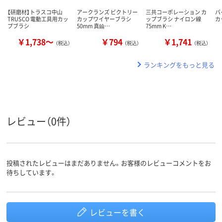
【研磨材】トラスコ中山
アークランズ ビクトリー
三共コーポレーション カ
バ
TRUSCO 電動工具用カッ
カップワイヤーブラシ
ップブラシ ナイロン線
カ
プブラシ
50mm 真鍮…
75mm K…
￥1,738～
￥794
￥1,741
（税込）
（税込）
（税込）
ランキングをもっと見る
レビュー（0件）
投稿されたレビューはまだありません。お客様のレビューコメントをお
待ちしています。
レビューを書く