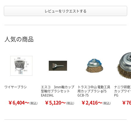
レビューをリクエストする
人気の商品
ワイヤーブラシ
エスコ 3mm軸カップ
トラスコ中山 電動工具
ナニワ研磨
型軸付ブラシセット
用カップブラシ φ75
カップワイ
EA819AL
GCB-75
PG
￥6,404～
￥5,120～
￥2,416～
￥7
（税込）
（税込）
（税込）