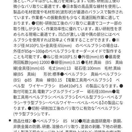
落とし、ペンキはがしに威力を発揮します。切削、研削加工後の
微小なバリ取りに最適です。●日本製の高品質な線材を使用し、
製品の毛材密度や毛材形状(波形状)が最適のバランスで製作され
ています。作業者への振動負担も少なく高速回転作業に適して
おります。●切削・研削加工後のバリ取りに最適でコーナー部の
取り残しが少なく、作業効率性に優れています。高い研削性を求
められる現場に最適です。凹凸が激しい面や隅の部分にはベベ
ルブラシを使用すれば効率よく作業することができます。●※
ネジ径:M10(P1.5)+金具径:65(mm) のベベルブラシの場合は、
外径が85φ～100φのベベルブラシをオーダーメイドで製作する
ことも可能です。●ねじ径:M10(P1.5) ●外径(mm):85 ●最高使
用回転数(rpm):12000 ●線径(mm):0.15 ●毛材:真鍮 (BS 真鍮
線)金具径(mm):65 毛丈(mm):13 砥石径:100mm 毛材:真鍮
線(BS 真鍮) 形状:標準●ベベルブラシ 真鍮ベベルブラシ
(BS) φ85 真鍮 線径0.15 【電動工具用ベベルブラシ】 ベ
ベル型 ワイヤーブラシ 85xM10xP1.5 の製品になります。●
取付可能工具:電動アングルグラインダー 砥石径100mm●電
動工具用ベベルブラシ:ベベルブラシ【ベベル型ブラシ・べべるブ
ラシ・サラ型ブラシ・ベベルワイヤー・ベベル・べべる】の製品にな
ります。●切削・研削加工後のバリ取りに有効な「ベベルブラシ
(サラ型ブラシ)」です。
商品仕様2：●ベベルブラシ 85 M10●用途:曲面研磨用・ 鉄鋼、
非鉄金属の防錆、研磨、溶接のバリ取り、塗装の剥離、下地の研磨、
ゴム製造工程のエッジ仕上げ、表面仕上げなど・溶接後の焼け取