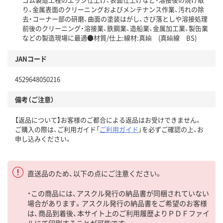
り、金属表面のクリーニングおよびメンテナンス作業、汚れの除
去・コーナー部の研磨、曲面の塗装はがし、さび落としや溶接処理
前後のクリーニング・溶接業、鉄鋼業、造船業、金属加工業、製缶業
などの製造現場に最適●材質/仕上:線材:真鍮 (真鍮線 BS)
JANコード
4529648050216
備考（ご注意）
【返品について】お客様のご都合による返品はお受けできません。
ご購入の際は、ご利用ガイド「
ご利用ガイド
」を必ずご確認の上、お
申し込みください。
直送品のため、以下の点にご注意ください。
・この商品には、アスクル発行の納品書が同梱されていない
場合があります。アスクル発行の納品書をご希望のお客様
は、商品到着後、本サイト上のご利用履歴よりＰＤＦファイ
ルにて印刷することが可能です。