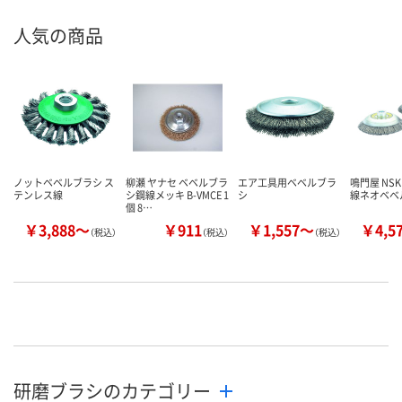
人気の商品
ノットベベルブラシ ス
柳瀬 ヤナセ ベベルブラ
エア工具用ベベルブラ
鳴門屋 NS
テンレス線
シ鋼線メッキ B-VMCE 1
シ
線ネオベベ
個 8…
￥3,888～
￥911
￥1,557～
￥4,5
（税込）
（税込）
（税込）
研磨ブラシのカテゴリー