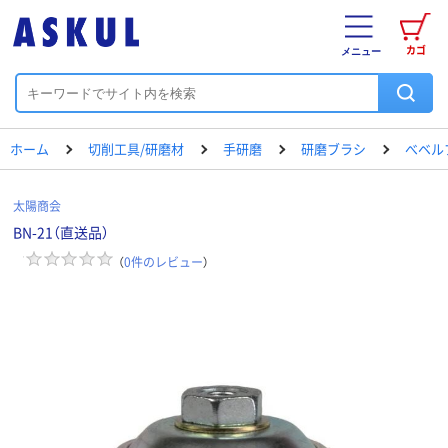
カゴ
メニュー
ホーム
切削工具/研磨材
手研磨
研磨ブラシ
べベル
太陽商会
BN-21（直送品）
（
0
件のレビュー
）