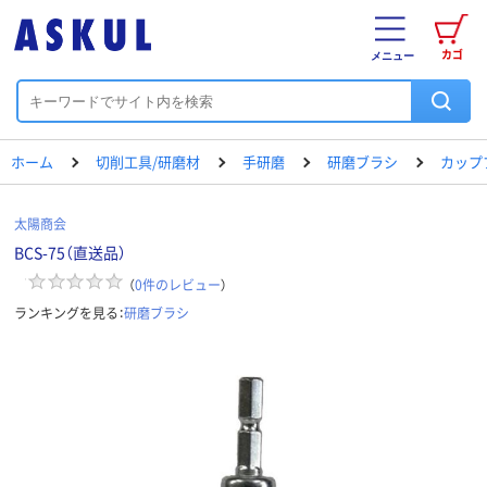
カゴ
メニュー
ホーム
切削工具/研磨材
手研磨
研磨ブラシ
カップ
太陽商会
BCS-75（直送品）
（
0
件のレビュー
）
ランキングを見る：
研磨ブラシ