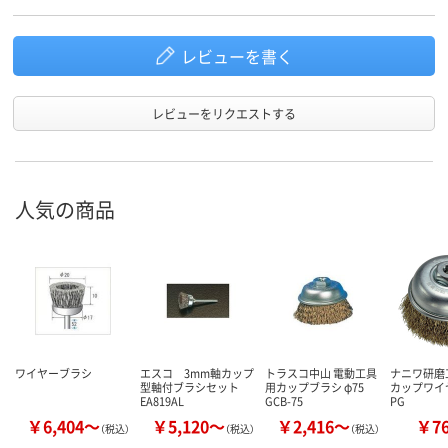
レビューを書く
レビューをリクエストする
人気の商品
ワイヤーブラシ
エスコ 3mm軸カップ
トラスコ中山 電動工具
ナニワ研磨
型軸付ブラシセット
用カップブラシ φ75
カップワイ
EA819AL
GCB-75
PG
￥6,404～
￥5,120～
￥2,416～
￥7
（税込）
（税込）
（税込）