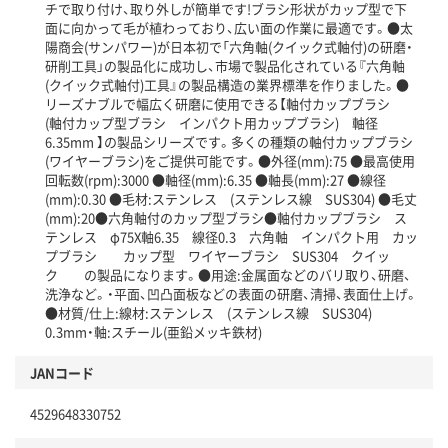
チで取り付け、取り外しが簡単です!ブラシ形状がカップ型で下
面に向かって毛が植わっており、広い面の作業に最適です。●太
陽商会(サンパワー)が日本初で「六角軸(クイック式軸付)の研磨・
研削工具」の製品化に成功し、市場で製品化されている『六角軸
(クイック式軸付)工具』の製品構造の業界標準を作りました。●
リーズナブルで幅広く研磨に使用できる【軸付カップブラシ
(軸付カップ型ブラシ インパクト用カップブラシ) 軸径
6.35mm 】の製品シリーズです。多くの種類の軸付カップブラシ
(ワイヤーブラシ)をご提供可能です。●外径(mm):75 ●最高使用
回転数(rpm):3000 ●軸径(mm):6.35 ●軸長(mm):27 ●線径
(mm):0.30 ●毛材:ステンレス (ステンレス線 SUS304) ●毛丈
(mm):20●六角軸付のカップ型ブラシ●軸付カップブラシ ス
テンレス φ75X軸6.35 線径0.3 六角軸 インパクト用 カッ
プブラシ カップ型 ワイヤーブラシ SUS304 クイッ
ク の製品になります。●用途:金属面などのバリ取り、研磨、
洗浄など。・平面、凹凸面板などの表面の研磨、清掃、表面仕上げ。
●材質/仕上:線材:ステンレス (ステンレス線 SUS304)
0.3mm・軸:スチール(亜鉛メッキ鉄材)
JANコード
4529648330752