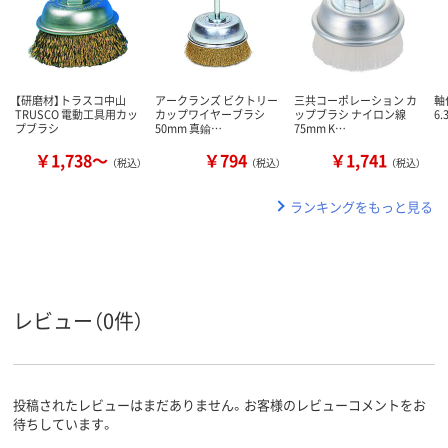
【研磨材】トラスコ中山
アークランズ ビクトリー
三共コーポレーション カ
軸
TRUSCO 電動工具用カッ
カップワイヤーブラシ
ップブラシ ナイロン線
6
プブラシ
50mm 真鍮…
75mm K…
￥1,738～
￥794
￥1,741
（税込）
（税込）
（税込）
ランキングをもっと見る
レビュー（0件）
投稿されたレビューはまだありません。お客様のレビューコメントをお
待ちしています。