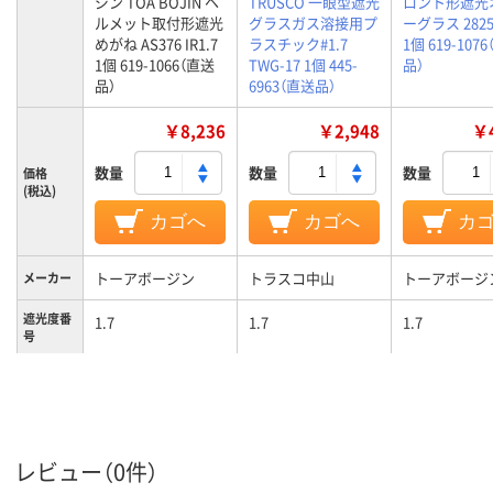
ジン TOA BOJIN ヘ
TRUSCO 一眼型遮光
ロント形遮光
ルメット取付形遮光
グラスガス溶接用プ
ーグラス 2825 
めがね AS376 IR1.7
ラスチック#1.7
1個 619-107
1個 619-1066（直送
TWG-17 1個 445-
品）
品）
6963（直送品）
￥8,236
￥2,948
￥4
数量
数量
数量
価格
(税込)
カゴへ
カゴへ
カ
トーアボージン
トラスコ中山
トーアボージ
メーカー
遮光度番
1.7
1.7
1.7
号
レビュー（0件）