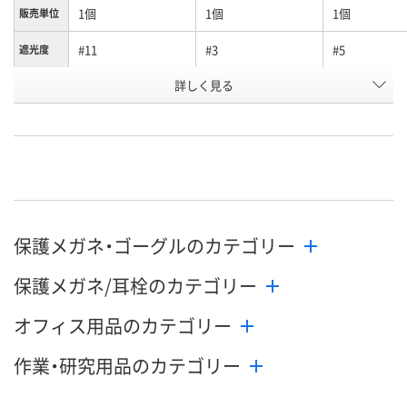
1個
1個
1個
販売単位
#11
#3
#5
遮光度
お申込番
詳しく見る
RX93117
RX93114
RX93115
号
わずか
わずか
わずか
在庫
8月10日（月）
8月10日（月）
8月10日（月）
お届け日
数量
数量
数量
保護メガネ・ゴーグルのカテゴリー
カゴへ
カゴへ
カ
保護メガネ/耳栓のカテゴリー
オフィス用品のカテゴリー
作業・研究用品のカテゴリー