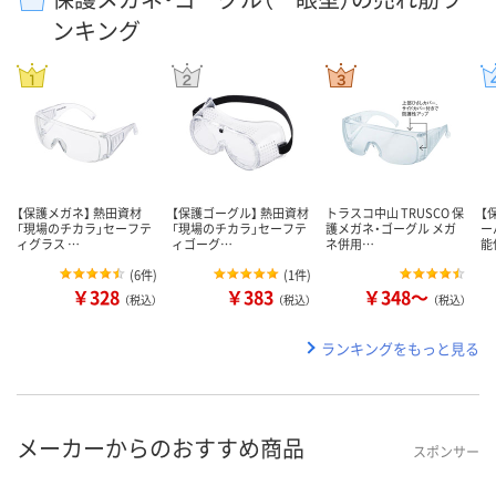
ンキング
【保護メガネ】 熱田資材
【保護ゴーグル】 熱田資材
トラスコ中山 TRUSCO 保
【
「現場のチカラ」セーフテ
「現場のチカラ」セーフテ
護メガネ・ゴーグル メガ
ー
ィグラス …
ィゴーグ…
ネ併用…
能
(
6件
)
(
1件
)
￥328
￥383
￥348～
（税込）
（税込）
（税込）
ランキングをもっと見る
メーカーからのおすすめ商品
スポンサー