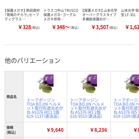
【保護メガネ】 熱田資材
トラスコ中山 TRUSCO
【保護メガネ】 山本光学
山本光学 
「現場のチカラ」セーフ
保護メガネ・ゴーグル
オーバーグラスタイプ
型 LF-301
ティグラス …
メガネ併用…
多機能保護めが…
￥328
￥348～
￥3,507
￥1,6
（税込）
（税込）
（税込）
他のバリエーション
商品名
トーアボージン
トーアボージン
トーアボージ
TOA BOJIN ヘルメ
TOA BOJIN ヘルメ
TOA BOJIN
ット取付形遮光めが
ット取付形遮光めが
ット取付形遮
ね AS376 IR11 1個
ね AS376 IR3 1個
ね AS376 IR5
619-1137（直送品）
618-9553（直送品）
619-1109（直
価格
￥9,640
￥8,236
￥8
(税込)