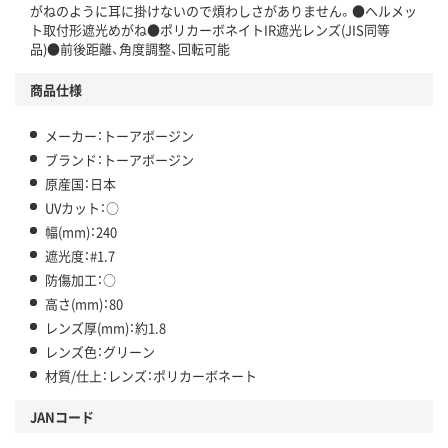
がねのように耳に掛けないので煩わしさがありません。●ヘルメッ
ト取付形遮光めがね●ポリカーボネイトIR遮光レンズ(JIS同等
品)●前後距離、角度調整、回転可能
商品仕様
メーカー：トーアボージン
ブランド：トーアボージン
原産国：日本
UVカット：○
幅(mm)：240
遮光度：#1.7
防傷加工：○
高さ(mm)：80
レンズ厚(mm)：約1.8
レンズ色：グリーン
材質/仕上：レンズ：ポリカーボネート
JANコード