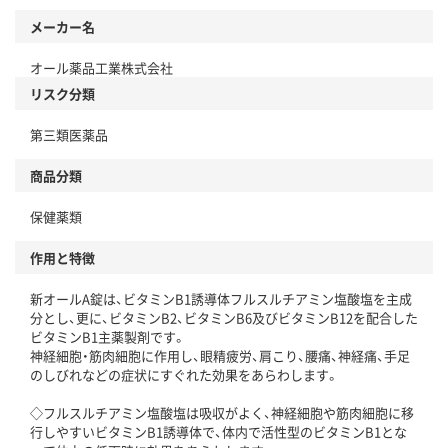
メーカー名
オール薬品工業株式会社
リスク分類
第三類医薬品
商品分類
保健薬類
作用と特徴
新オールA錠は、ビタミンB1誘導体フルスルチアミン塩酸塩を主成
分とし、更に、ビタミンB2、ビタミンB6及びビタミンB12を配合した
ビタミンB1主薬製剤です。
神経細胞・筋肉細胞に作用し、眼精疲労、肩こり、腰痛、神経痛、手足
のしびれなどの症状にすぐれた効果をあらわします。
◇フルスルチアミン塩酸塩は吸収がよく、神経細胞や筋肉細胞に移
行しやすいビタミンB1誘導体で、体内で活性型のビタミンB1とな