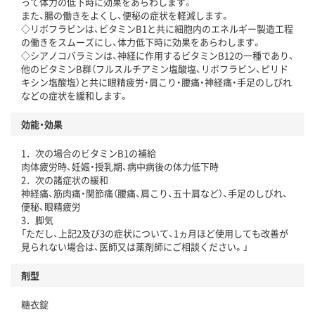
って体力の低下時に効果をあらわします。
また、腸の働きをよくし、便秘の症状を軽減します。
◇リボフラビンは、ビタミンB1と共に細胞内のエネルギー製造工程
の働きをスムーズにし、体力低下時に効果をあらわします。
◇シアノコバラミンは、神経に作用するビタミンB12の一種であり、
他のビタミンB群（フルスルチアミン塩酸塩、リボフラビン、ピリド
キシン塩酸塩）と共に眼精疲労・肩こり・腰痛・神経痛・手足のしびれ
などの症状を緩和します。
効能・効果
1．次の場合のビタミンB1の補給
肉体疲労時、妊娠・授乳期、病中病後の体力低下時
2．次の諸症状の緩和
神経痛、筋肉痛・関節痛（腰痛、肩こり、五十肩など）、手足のしびれ、
便秘、眼精疲労
3．脚気
「ただし、上記2及び3の症状について、1ヵ月ほど使用しても改善が
見られない場合は、医師又は薬剤師にご相談ください。」
剤型
糖衣錠