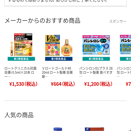
メーカーからのおすすめ商品
スポンサー
ロートクリニカル抗菌
Ｖロートゴールド40
パンシロン01プラス 28
パンシロン
目薬i 0.5ml×20本 ロ
20ml ロート製薬 目薬
包 ロート製薬 食べすぎ
包 ロート
ー…
疲…
…
…
¥1,530（税込）
¥664（税込）
¥1,200（税込）
¥
人気の商品