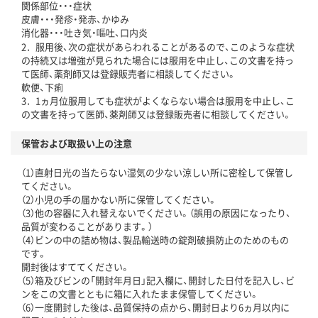
関係部位・・・症状
皮膚・・・発疹・発赤、かゆみ
消化器・・・吐き気・嘔吐、口内炎
2．服用後、次の症状があらわれることがあるので、このような症状
の持続又は増強が見られた場合には服用を中止し、この文書を持っ
て医師、薬剤師又は登録販売者に相談してください。
軟便、下痢
3．1ヵ月位服用しても症状がよくならない場合は服用を中止し、こ
の文書を持って医師、薬剤師又は登録販売者に相談してください。
保管および取扱い上の注意
（1）直射日光の当たらない湿気の少ない涼しい所に密栓して保管し
てください。
（2）小児の手の届かない所に保管してください。
（3）他の容器に入れ替えないでください。（誤用の原因になったり、
品質が変わることがあります。）
（4）ビンの中の詰め物は、製品輸送時の錠剤破損防止のためのもの
です。
開封後はすててください。
（5）箱及びビンの「開封年月日」記入欄に、開封した日付を記入し、ビ
ンをこの文書とともに箱に入れたまま保管してください。
（6）一度開封した後は、品質保持の点から、開封日より6ヵ月以内に