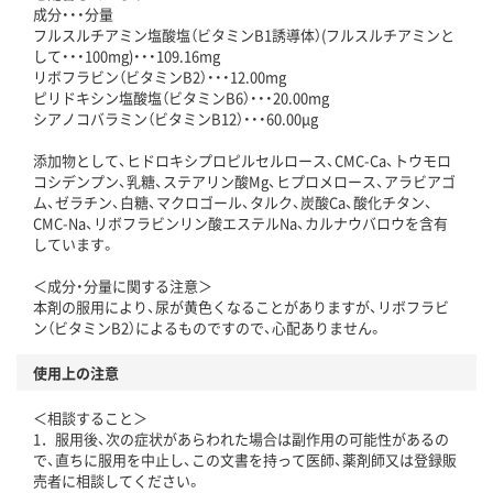
成分・・・分量
フルスルチアミン塩酸塩（ビタミンB1誘導体）(フルスルチアミンと
して・・・100mg)・・・109.16mg
リボフラビン（ビタミンB2）・・・12.00mg
ピリドキシン塩酸塩（ビタミンB6）・・・20.00mg
シアノコバラミン（ビタミンB12）・・・60.00μg
添加物として、ヒドロキシプロピルセルロース、CMC-Ca、トウモロ
コシデンプン、乳糖、ステアリン酸Mg、ヒプロメロース、アラビアゴ
ム、ゼラチン、白糖、マクロゴール、タルク、炭酸Ca、酸化チタン、
CMC-Na、リボフラビンリン酸エステルNa、カルナウバロウを含有
しています。
＜成分・分量に関する注意＞
本剤の服用により、尿が黄色くなることがありますが、リボフラビ
ン（ビタミンB2）によるものですので、心配ありません。
使用上の注意
＜相談すること＞
1．服用後、次の症状があらわれた場合は副作用の可能性があるの
で、直ちに服用を中止し、この文書を持って医師、薬剤師又は登録販
売者に相談してください。