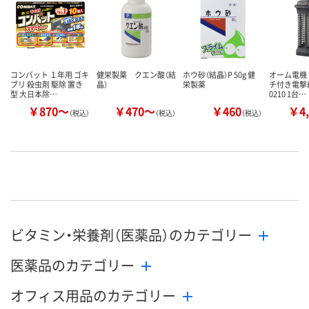
コンバット １年用 ゴキ
健栄製薬 クエン酸（結
ホウ砂（結晶）P 50g 健
オーム電機
ブリ 殺虫剤 駆除 置き
晶）
栄製薬
チ付き電撃殺
型 大日本除…
0210 1台…
￥870～
￥470～
￥460
￥4,
（税込）
（税込）
（税込）
ビタミン・栄養剤（医薬品）のカテゴリー
医薬品のカテゴリー
オフィス用品のカテゴリー