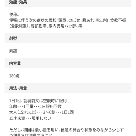
効能・効果
便秘。
便秘に伴う次の症状の緩和：頭重、のぼせ、肌あれ、吹出物、食欲不振
（食欲減退）、腹部膨満、腸内異常ハッ酵、痔
剤型
素錠
内容量
180錠
用法・用量
1日1回、就寝前又は空腹時に服用
年齢・・・1回量・・・1日服用回数
大人（15才以上）・・・3〜6錠・・・1日1回
15才未満・・・服用しない
ただし、初回は最小量を用い、便通の具合や状態をみながら少しず
つ増量又は減量すること。