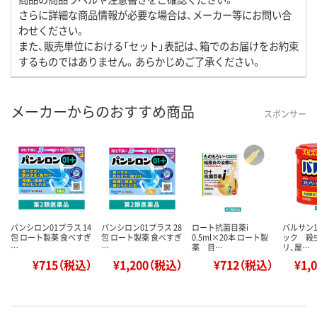
さらに詳細な商品情報が必要な場合は、メーカー等にお問い合
わせください。
また、販売単位における「セット」表記は、箱でのお届けをお約束
するものではありません。あらかじめご了承ください。
メーカーからのおすすめ商品
スポンサー
パンシロン01プラス 14
パンシロン01プラス 28
ロート抗菌目薬i
バルサン1
包 ロート製薬 食べすぎ
包 ロート製薬 食べすぎ
0.5ml×20本 ロート製
ック 殺
…
…
薬 目…
リ、屋…
¥715（税込）
¥1,200（税込）
¥712（税込）
¥1,