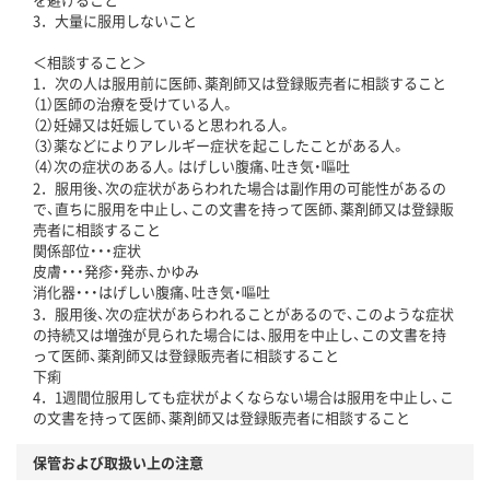
3．大量に服用しないこと
＜相談すること＞
1．次の人は服用前に医師、薬剤師又は登録販売者に相談すること
（1）医師の治療を受けている人。
（2）妊婦又は妊娠していると思われる人。
（3）薬などによりアレルギー症状を起こしたことがある人。
（4）次の症状のある人。はげしい腹痛、吐き気・嘔吐
2．服用後、次の症状があらわれた場合は副作用の可能性があるの
で、直ちに服用を中止し、この文書を持って医師、薬剤師又は登録販
売者に相談すること
関係部位・・・症状
皮膚・・・発疹・発赤、かゆみ
消化器・・・はげしい腹痛、吐き気・嘔吐
3．服用後、次の症状があらわれることがあるので、このような症状
の持続又は増強が見られた場合には、服用を中止し、この文書を持
って医師、薬剤師又は登録販売者に相談すること
下痢
4．1週間位服用しても症状がよくならない場合は服用を中止し、こ
の文書を持って医師、薬剤師又は登録販売者に相談すること
保管および取扱い上の注意