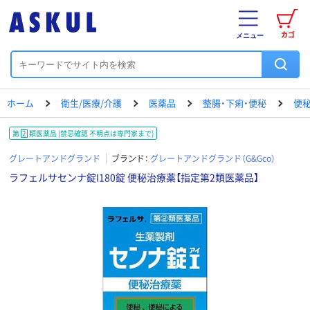
カゴ
メニュー
ホーム
衛生/医療/介護
医薬品
整腸・下痢・便秘
便秘
第
2
類医薬品
(禁忌確認 不明点は専門家まで)
グレートアンドグランド
ブランド：
グレートアンドグランド（G&Gco）
ラフェルサセンナ錠I180錠 便秘治療薬【指定第2類医薬品】