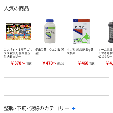
人気の商品
コンバット １年用 ゴキ
健栄製薬 クエン酸（結
ホウ砂（結晶）P 50g 健
オーム電機
ブリ 殺虫剤 駆除 置き
晶）
栄製薬
チ付き電撃殺
型 大日本除…
0210 1台…
￥870～
￥470～
￥460
￥4,
（税込）
（税込）
（税込）
整腸・下痢・便秘のカテゴリー