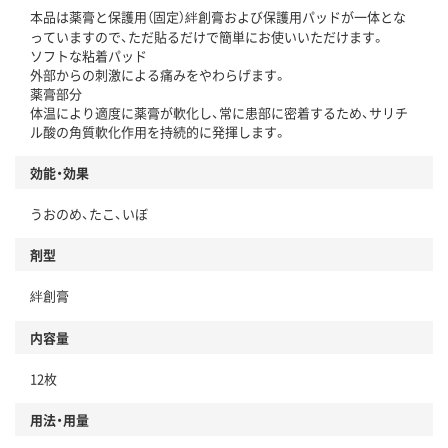
本品は薬膏と保護用（固定）絆創膏および保護用パッドが一体とな
っていますので、ただ貼るだけで簡単にお使いいただけます。
ソフトな粘着パッド
外部からの刺激による痛みをやわらげます。
薬膏部分
体温により適度に薬膏が軟化し、常に患部に密着するため、サリチ
ル酸の角質軟化作用を持続的に発揮します。
効能・効果
うおのめ、たこ、いぼ
剤型
絆創膏
内容量
12枚
用法・用量