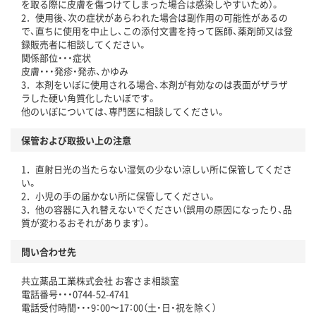
を取る際に皮膚を傷つけてしまった場合は感染しやすいため）。
2．使用後、次の症状があらわれた場合は副作用の可能性があるの
で、直ちに使用を中止し、この添付文書を持って医師、薬剤師又は登
録販売者に相談してください。
関係部位・・・症状
皮膚・・・発疹・発赤、かゆみ
3．本剤をいぼに使用される場合、本剤が有効なのは表面がザラザ
ラした硬い角質化したいぼです。
他のいぼについては、専門医に相談してください。
保管および取扱い上の注意
1．直射日光の当たらない湿気の少ない涼しい所に保管してくださ
い。
2．小児の手の届かない所に保管してください。
3．他の容器に入れ替えないでください（誤用の原因になったり、品
質が変わるおそれがあります）。
問い合わせ先
共立薬品工業株式会社 お客さま相談室
電話番号・・・0744-52-4741
電話受付時間・・・9：00〜17：00（土・日・祝を除く）