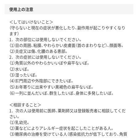
使用上の注意
＜してはいけないこと＞
（守らないと現在の症状が悪化したり、副作用が起こりやすくなり
ます）
1．次の部位には使用しないでください。
（1）目の周囲、粘膜、やわらかい皮膚面（首のまわりなど）、顔面等。
（2）炎症又は傷、化膿のある患部。
2．次の症状には使用しないでください。
（1）角質以外のやわらかいいぼや扁平ないぼ。
（2）水いぼ。
（3）湿ったいぼ。
（4）肛門周辺や外陰部にできたいぼ。
（5）お年寄りに出来やすい黒褐色の扁平ないぼ。
（6）一列に並んだいぼ、群生したいぼ、身体に多発したいぼ。
＜相談すること＞
1．次の人は使用前に医師、薬剤師又は登録販売者に相談してくだ
さい。
（1）乳幼児。
（2）薬などによりアレルギー症状を起こしたことがある人。
（3）糖尿病の治療を受けている人（感染抵抗力が低下しており、角質