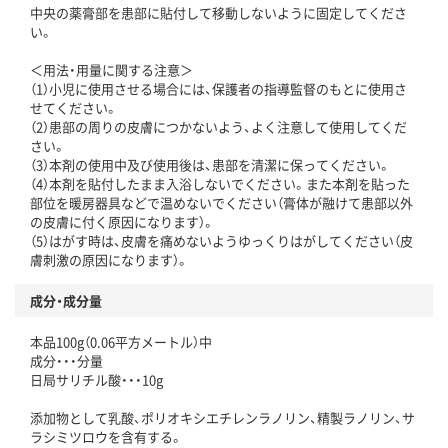
中央の薬膏部を患部に貼付して移動しないように固定してくださ
い。
＜用法・用量に関する注意＞
（1）小児に使用させる場合には、保護者の指導監督のもとに使用さ
せてください。
（2）患部の周りの皮膚につかないよう、よく注意して使用してくだ
さい。
（3）本剤の使用中及び使用後は、患部を清潔に保ってください。
（4）本剤を貼付したまま入浴しないでください。また本剤を貼った
部位を暖房器具などで温めないでください（膏体が融けて患部以外
の皮膚に付く原因になります）。
（5）はがす時は、皮膚を痛めないようゆっくりはがしてください（皮
膚刺激の原因になります）。
成分・成分量
本品100g（0.06平方メートル）中
成分・・・分量
日局サリチル酸・・・10g
添加物として乳酸、ポリオキシエチレンラノリン、精製ラノリン、サ
ラシミツロウを含有する。