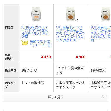
無印良品 食べるス
無印良品 食べるス
無印良品 食
商品名
ープ トマトの酸辣
ープ 北海道産玉ね
ープ 北海道
湯 1袋（4食入） 良品
ぎのオニオンスープ
ぎのオニオン
計画
1セット（1袋（4食入）
1袋（4食入） 
×2） 良品計画
画
無印良品 味噌
汁/スープ 1 位
価格
￥450
￥900
(税込)
1セット（1袋（4食入）
1袋（4食入）
1袋（4食入）
販売単位
×2）
トマトの酸辣湯
北海道産玉ねぎのオ
北海道産玉ね
商品タイ
プ
ニオンスープ
ニオンスープ
お申込番
詳しく見る
RX99264
RJ08603
RJ08583
号
あり
あり
あり
在庫