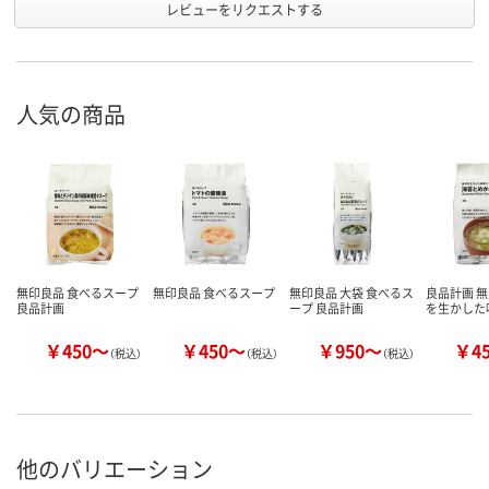
レビューをリクエストする
人気の商品
無印良品 食べるスープ
無印良品 食べるスープ
無印良品 大袋 食べるス
良品計画 無
良品計画
ープ 良品計画
を生かした
￥450～
￥450～
￥950～
￥4
（税込）
（税込）
（税込）
他のバリエーション