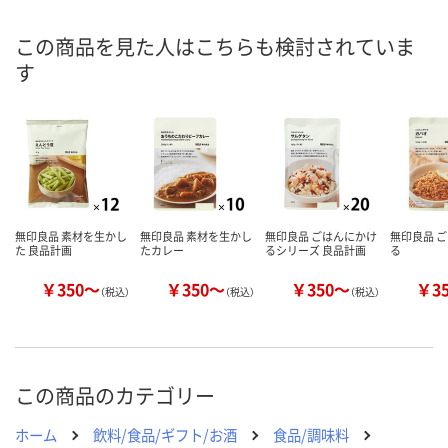
8月8日（土）
8月8日（土）
8月8日（土）
お届け日
この商品を見た人はこちらも検討されていま
す
数量
数量
数量
カゴへ
カゴへ
カ
無印良品 素材を生かし
無印良品 素材を生かし
無印良品 ごはんにかけ
無印良品 
た 良品計画
たカレー
るシリーズ 良品計画
る
￥350～
￥350～
￥350～
￥3
（税込）
（税込）
（税込）
この商品のカテゴリー
ホーム
飲料/食品/ギフト/お酒
食品/調味料