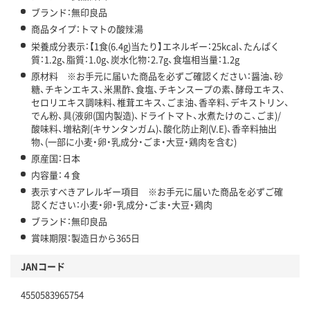
ブランド：無印良品
商品タイプ：トマトの酸辣湯
栄養成分表示：【1食(6.4g)当たり】エネルギー：25kcal、たんぱく
質：1.2g、脂質：1.0g、炭水化物：2.7g、食塩相当量：1.2g
原材料 ※お手元に届いた商品を必ずご確認ください：醤油、砂
糖、チキンエキス、米黒酢、食塩、チキンスープの素、酵母エキス、
セロリエキス調味料、椎茸エキス、ごま油、香辛料、デキストリン、
でん粉、具(液卵(国内製造)、ドライトマト、水煮たけのこ、ごま)/
酸味料、増粘剤(キサンタンガム)、酸化防止剤(V.E)、香辛料抽出
物、(一部に小麦・卵・乳成分・ごま・大豆・鶏肉を含む)
原産国：日本
内容量：４食
表示すべきアレルギー項目 ※お手元に届いた商品を必ずご確
認ください：小麦・卵・乳成分・ごま・大豆・鶏肉
ブランド：無印良品
賞味期限：製造日から365日
JANコード
4550583965754