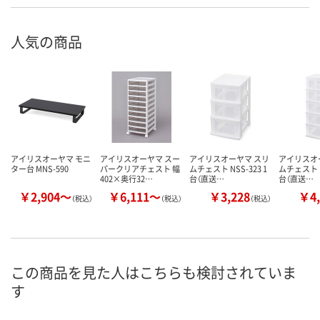
人気の商品
アイリスオーヤマ モニ
アイリスオーヤマ スー
アイリスオーヤマ スリ
アイリスオ
ター台 MNS-590
パークリアチェスト 幅
ムチェスト NSS-323 1
ムチェスト N
402×奥行32…
台（直送…
台（直送…
￥2,904～
￥6,111～
￥3,228
￥4,
（税込）
（税込）
（税込）
この商品を見た人はこちらも検討されていま
す