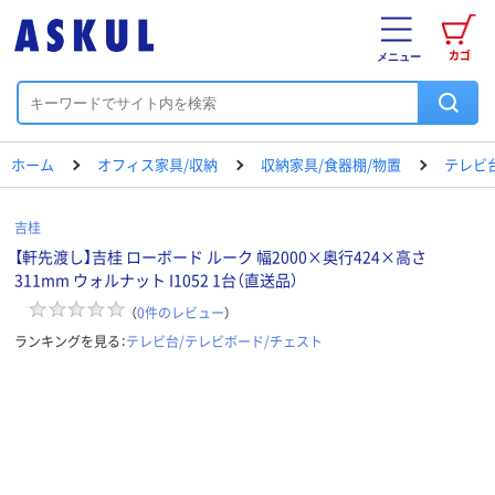
カゴ
メニュー
ホーム
オフィス家具/収納
収納家具/食器棚/物置
テレビ
吉桂
【軒先渡し】吉桂 ローボード ルーク 幅2000×奥行424×高さ
311mm ウォルナット I1052 1台（直送品）
（
0
件のレビュー
）
ランキングを見る：
テレビ台/テレビボード/チェスト