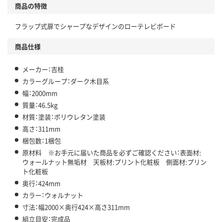
商品の特徴
フラップ式扉でシャープなデザインのローテレビボード
商品仕様
メーカー：吉桂
カラーグループ：ダーク木目系
幅：2000mm
質量：46.5kg
材質：塗装：ポリウレタン塗装
高さ：311mm
梱包数：1梱包
原材料 ※お手元に届いた商品を必ずご確認ください：表面材:
ウォールナット無垢材 天板材:プリント化粧板 側面材:プリン
ト化粧板
奥行：424mm
カラー：ウォルナット
寸法：幅2000×奥行424×高さ311mm
組立目安：完成品