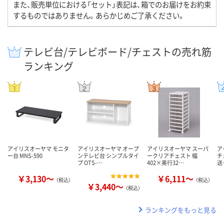
また、販売単位における「セット」表記は、箱でのお届けをお約束
するものではありません。あらかじめご了承ください。
テレビ台/テレビボード/チェストの売れ筋
ランキング
アイリスオーヤマ モニタ
アイリスオーヤマ オープ
アイリスオーヤマ スーパ
ア
ー台 MNS-590
ンテレビ台 シンプルタイ
ークリアチェスト 幅
チ
プ OTS-…
402×奥行32…
送
￥3,130～
￥6,111～
（税込）
（税込）
￥3,440～
（税込）
ランキングをもっと見る