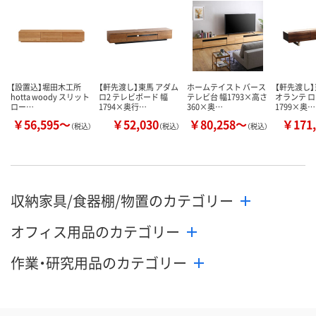
【設置込】堀田木工所
【軒先渡し】東馬 アダム
ホームテイスト バース
【軒先渡し】
hotta woody スリット
ロ2 テレビボード 幅
テレビ台 幅1793×高さ
オランテ ロ
ロー…
1794×奥行…
360×奥…
1799×奥…
￥56,595～
￥52,030
￥80,258～
￥171,
（税込）
（税込）
（税込）
収納家具/食器棚/物置のカテゴリー
オフィス用品のカテゴリー
作業・研究用品のカテゴリー