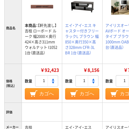
本商品：
【軒先渡し】
エイ・アイ・エス キ
アイリスオー
商品名
吉桂 ローボード ル
ャスター付きフリー
AVボード オ
ーク 幅2000×奥行
ラックL ブラウン 幅
タイプ ブラウ
424×高さ311mm
850×奥行350×高
1000mm OAB-
ウォルナット I1052
さ328mm CFR-3L
台（直送品）
1台（直送品）
BR 1台（直送品）
￥92,423
￥8,156
￥7
数量
数量
数量
価格
(税込)
カゴへ
カゴへ
カ
評価
吉桂
エイ・アイ・エス
アイリスオー
メーカー