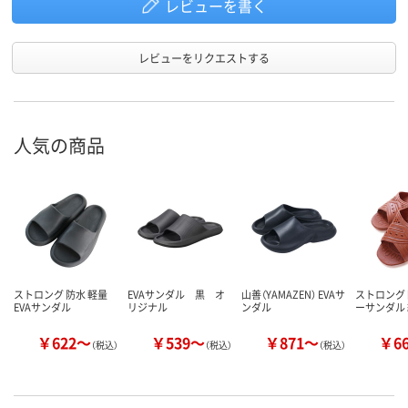
レビューを書く
レビューをリクエストする
人気の商品
ストロング 防水 軽量
EVAサンダル 黒 オ
山善（YAMAZEN） EVAサ
ストロング 
EVAサンダル
リジナル
ンダル
ーサンダル
￥622～
￥539～
￥871～
￥6
（税込）
（税込）
（税込）