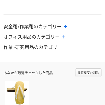
直送品
直送品
直送品
在庫
8月19日（水）まで
8月19日（水）まで
8月19日（水）
お届け日
安全靴/作業靴のカテゴリー
数量
数量
数量
オフィス用品のカテゴリー
カゴへ
カゴへ
カ
作業・研究用品のカテゴリー
あなたが最近チェックした商品
閲覧履歴の削除