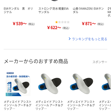
EVAサンダル 黒 オリ
ストロング 防水 軽量EVA
山善（YAMAZEN） EVAサン
【
ジナル
サンダル
ダル
M
ダ
￥539～
￥871～
（税込）
（税込）
￥622～
（税込）
ランキングをもっと見る
メーカーからのおすすめ商品
スポンサー
メディエイド アシスト
メディエイド アシスト
メディエイド アシスト
メディエ
インソール アーチ＆グ
インソール アーチ＆グ
インソール アーチ＆グ
インソー
リップ …
リップ …
リップ …
リップ …