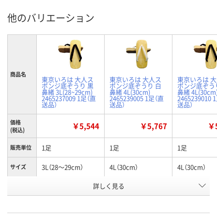
他のバリエーション
商品名
東京いろは 大人ス
東京いろは 大人ス
東京いろは 
ポンジ底ぞうり 黒
ポンジ底ぞうり 白
ポンジ底ぞう
鼻緒 3L(28~29cm)
鼻緒 4L(30cm)
鼻緒 4L(30cm
2465237009 1足（直
2465239005 1足（直
2465239010
送品）
送品）
送品）
価格
￥5,544
￥5,767
￥5
(税込)
1足
1足
1足
販売単位
3L（28～29cm）
4L（30cm）
4L（30cm）
サイズ
詳しく見る
黒
白
黒
カラー
お申込番
U221221
U221222
U221223
号