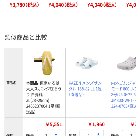
¥3,780（税込）
¥4,040（税込）
¥4,040（税込）
¥4,
類似商品と比較
本商品：
東京いろは
KAZEN メンズサン
内外ゴム ジ
商品名
大人スポンジ底ぞう
ダル 188-82 LL 1足
モード800 
り 白鼻緒
（直送品）
8号(25.0~25.
3L(28~29cm)
JM800-WHT-
2465237004 1足（直
324-0705（直
送品）
￥5,551
￥1,960
￥3
数量
数量
数量
価格