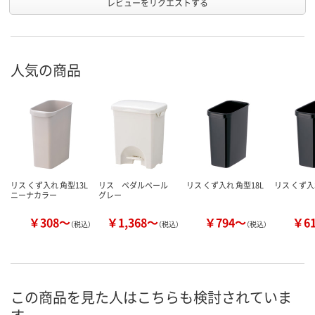
レビューをリクエストする
人気の商品
リス くず入れ 角型13L
リス ペダルペール
リス くず入れ 角型18L
リス くず入れ
ニーナカラー
グレー
￥308～
￥1,368～
￥794～
￥6
（税込）
（税込）
（税込）
この商品を見た人はこちらも検討されていま