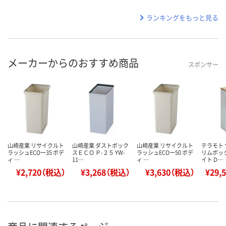
ランキングをもっと見る
メーカーからのおすすめ商品
スポンサー
山崎産業 リサイクルト
山崎産業 ダストボック
山崎産業 リサイクルト
テラモト
ラッシュECOー35 ボデ
スＥＣＯ Ｐ-２５ YW-
ラッシュECOー50 ボデ
リムボッ
ィ …
11…
ィ …
イト D…
¥2,720（税込）
¥3,268（税込）
¥3,630（税込）
¥29,