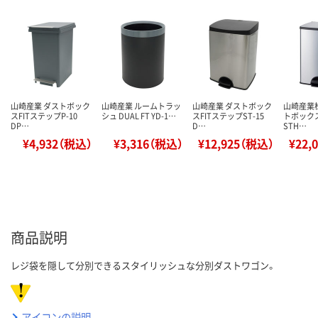
山崎産業 ダストボック
山崎産業 ルームトラッ
山崎産業 ダストボック
山崎産業
スFITステップP-10
シュ DUAL FT YD-1…
スFITステップST-15
トボックス
DP…
D…
STH…
¥4,932（税込）
¥3,316（税込）
¥12,925（税込）
¥22,
商品説明
レジ袋を隠して分別できるスタイリッシュな分別ダストワゴン。
アイコンの説明