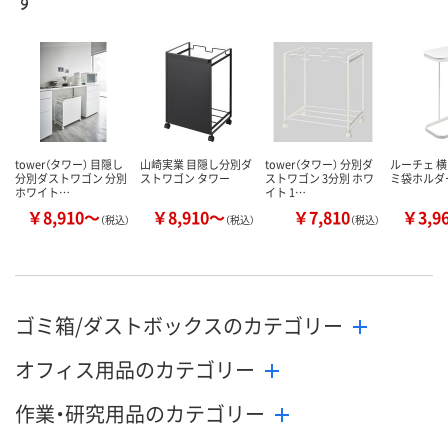
す
tower（タワー） 目隠し
山崎実業 目隠し分別ダ
tower（タワー） 分別ダ
ルーチェ 
分別ダストワゴン 分別
ストワゴン タワー
ストワゴン 3分別 ホワ
ミ袋ホルダ
ホワイト…
イト 1…
￥8,910～
￥8,910～
￥7,810
￥3,9
（税込）
（税込）
（税込）
ゴミ箱/ダストボックスのカテゴリー
オフィス用品のカテゴリー
作業・研究用品のカテゴリー