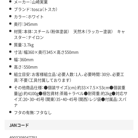
メーカー：山崎実業
ブランド：tosca（トスカ）
カラー：ホワイト
奥行：345mm
材質：本体：スチール（粉体塗装） 天然木（ラッカー塗装） キャ
スター：ナイロン
質量：3.7kg
寸法：幅360×奥行345×高さ550mm
幅：360mm
高さ：550mm
組立目安：お客様組立品：必要人数：1人、必要時間：30分、必要工
具：不要（工具付属しております）
その他商品仕様：●個装サイズ(cm):約33×7.5×53cm●個装重
量(g):約4100g●梱包資材:茶箱＋ラベル●耐荷重:約2kg●対応サ
イズ:20・30・45号（関東）35・40・45号（関西）レジ袋●付属品:スパ
ナ
フタの有無：フタなし
JANコード
4903208047791