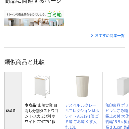
商品に関連するページ
おすすめ特集一覧
類似商品と比較
本商品：
山崎実業 目
アスベル ルクレー
無印良品 ポ
隠し分別ダストワゴ
ルコレクション Mホ
ピレンごみ箱
商品名
ン トスカ 2分別 ホ
ワイト A6219 1個 ゴ
袋止め付 大（約
ワイト 774779 1個
ミ箱 ごみ箱 くず入
約幅15.5×奥
れ 13L
高さ31cm 