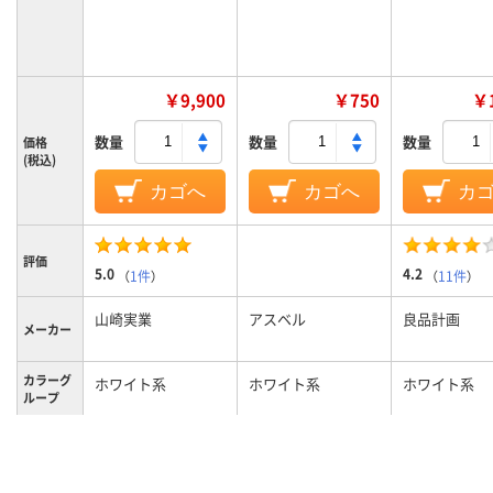
￥9,900
￥750
￥1
数量
数量
数量
価格
(税込)
カゴへ
カゴへ
カ
評価
5.0
4.2
（
1件
）
（
11件
）
山崎実業
アスベル
良品計画
メーカー
カラーグ
ホワイト系
ホワイト系
ホワイト系
ループ
フタなし
フタの有
無