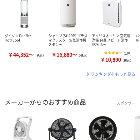
ダイソン Purifier
シャープ（SHARP） プラズ
アイリスオーヤマ 空気清
パ
Hot+Cool
マクラスター空気清浄機
浄機 14畳 スピード清浄
（
スタン…
花粉 ほ…
￥44,352～
￥16,880～
(
1件
)
（税込）
（税込）
￥10,890
（税込）
ランキングをもっと見る
メーカーからのおすすめ商品
スポンサー