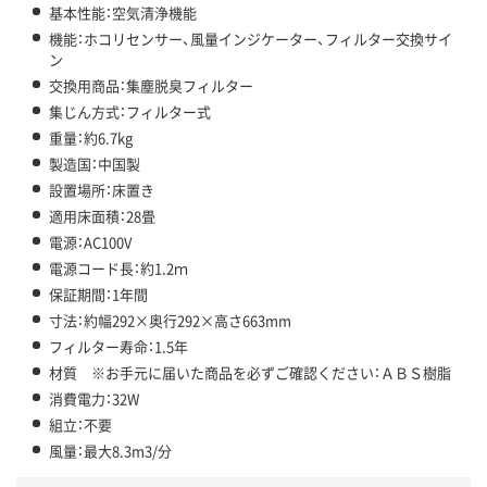
基本性能：空気清浄機能
機能：ホコリセンサー、風量インジケーター、フィルター交換サイ
ン
交換用商品：集塵脱臭フィルター
集じん方式：フィルター式
重量：約6.7kg
製造国：中国製
設置場所：床置き
適用床面積：28畳
電源：AC100V
電源コード長：約1.2ｍ
保証期間：1年間
寸法：約幅292×奥行292×高さ663mm
フィルター寿命：1.5年
材質 ※お手元に届いた商品を必ずご確認ください：ＡＢＳ樹脂
消費電力：32W
組立：不要
風量：最大8.3m3/分