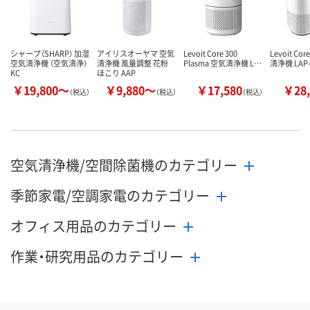
シャープ（SHARP） 加湿
アイリスオーヤマ 空気
Levoit Core 300
Levoit Cor
空気清浄機 （空気清浄）
清浄機 風量調整 花粉
Plasma 空気清浄機 L…
清浄機 LAP
KC
ほこり AAP
￥19,800～
￥9,880～
￥17,580
￥28,
（税込）
（税込）
（税込）
空気清浄機/空間除菌機のカテゴリー
季節家電/空調家電のカテゴリー
オフィス用品のカテゴリー
作業・研究用品のカテゴリー