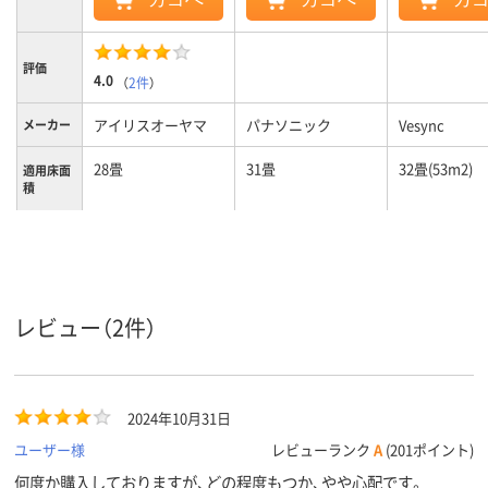
評価
4.0
（
2件
）
アイリスオーヤマ
パナソニック
Vesync
メーカー
28畳
31畳
32畳(53m2)
適用床面
積
ホコリセンサー
搭載セン
サー
最大消費
32W
24W
電力
レビュー（2件）
2024年10月31日
ユーザー様
レビューランク
A
(201ポイント)
何度か購入しておりますが、どの程度もつか、やや心配です。