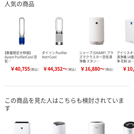
人気の商品
【数量限定大特価】
ダイソン Purifier
シャープ（SHARP） プラ
アイリスオ
dyson PurifierCool 空
Hot+Cool
ズマクラスター空気清
清浄機 14
気…
浄機 スタン…
浄 花粉 ほ
￥40,755
￥44,352～
￥16,880～
￥10,
（税込）
（税込）
（税込）
この商品を見た人はこちらも検討されていま
す