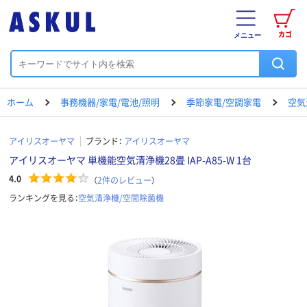
カゴ
メニュー
ホーム
事務機器/家電/電池/照明
季節家電/空調家電
空気
アイリスオーヤマ
ブランド：
アイリスオーヤマ
アイリスオーヤマ 単機能空気清浄機28畳 IAP-A85-W 1台
4.0
（
2
件のレビュー
）
ランキングを見る：
空気清浄機/空間除菌機