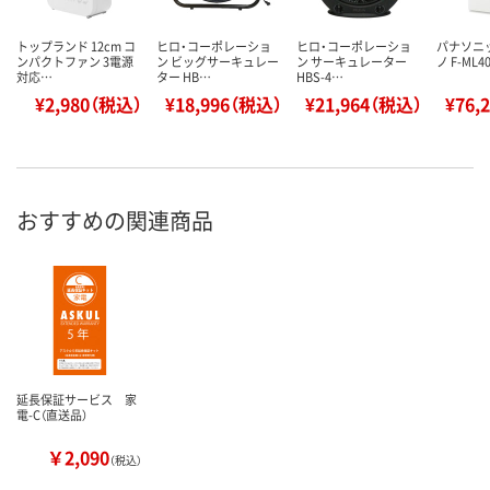
トップランド 12cm コ
ヒロ・コーポレーショ
ヒロ・コーポレーショ
パナソニ
ンパクトファン 3電源
ン ビッグサーキュレー
ン サーキュレーター
ノ F-ML4
対応…
ター HB…
HBS-4…
¥2,980（税込）
¥18,996（税込）
¥21,964（税込）
¥76,
おすすめの関連商品
延長保証サービス 家
電-C（直送品）
￥2,090
（税込）