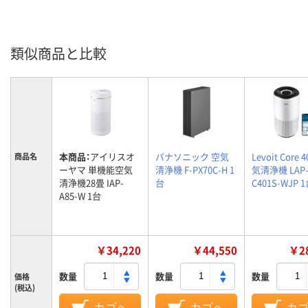
類似商品と比較
本商品：
アイリスオ
パナソニック 空気
Levoit Core 
商品名
ーヤマ 単機能空気
清浄機 F-PX70C-H 1
気清浄機 LAP
清浄機28畳 IAP-
台
C401S-WJP 
A85-W 1台
￥34,220
￥44,550
￥28
数量
数量
数量
価格
(税込)
カゴへ
カゴへ
カ