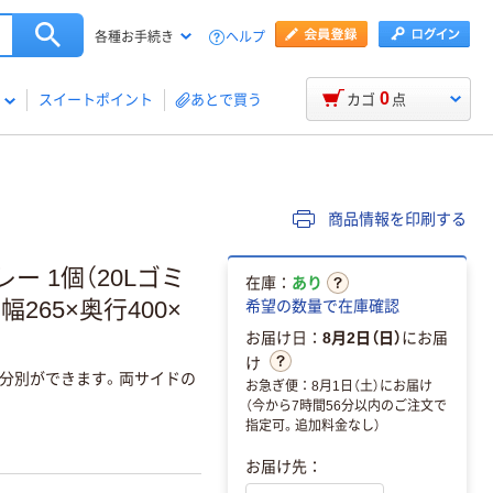
ヘルプ
各種お手続き
0
スイートポイント
あとで買う
カゴ
点
商品情報を印刷する
ー 1個（20Lゴミ
在庫：
あり
65×奥行400×
希望の数量で在庫確認
お届け日：
8月2日（日）
にお届
け
分別ができます。両サイドの
お急ぎ便：8月1日（土）にお届け
」
（今から7時間56分以内のご注文で
指定可。追加料金なし）
お届け先：