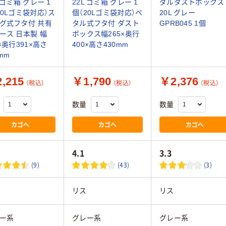
L ゴミ箱 グレー 1
22L ゴミ箱 グレー 1
ダルダストボックス
30Lゴミ袋対応）ス
個（20Lゴミ袋対応）ペ
20L グレー
グ式フタ付 共有
タル式フタ付 ダスト
GPRB045 1個
ース 日本製 幅
ボックス幅265×奥行
0×奥行391×高さ
400×高さ430mm
mm
,215
￥1,790
￥2,376
（税込）
（税込）
（税込）
数量
数量
カゴへ
カゴへ
カゴへ
4.1
3.3
(9)
(43)
(3)
リス
リス
ー系
グレー系
グレー系