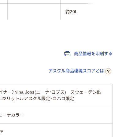
約20L
23L
樹脂（プラスチック）
約2.8kg
商品情報を印刷する
210mm
アスクル商品環境スコアとは
Nina Jobs(ニーナ・ヨブス) スウェーデン出
:22リットルアスクル限定・ロハコ限定
ニーナカラー
PP