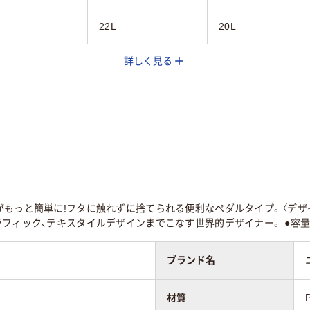
22L
20L
詳しく見る
（プラスチック）
樹脂（プラスチック）
27kg
1.2kg
1.25kg
mm
400mm
もっと簡単に!フタに触れずに捨てられる便利なペダルタイプ。〈デザイナー〉
フィック、テキスタイルデザインまでこなす世界的デザイナー。 ●容量
ブランド名
材質