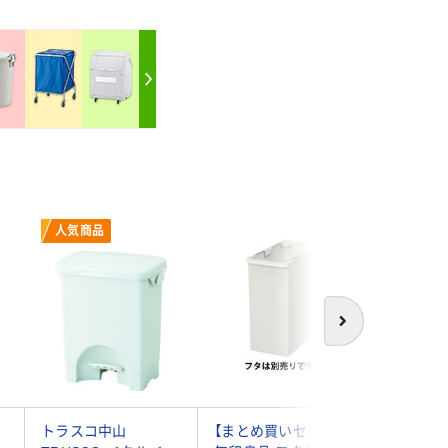
人気商品
次へ
ペ
トラスコ中山
【まとめ買いセット】
テラモト