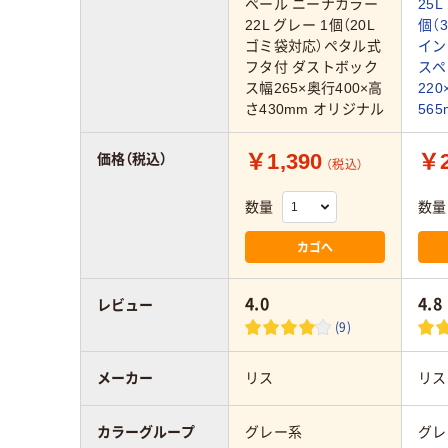
ペール ニーナカラー
25
22L グレー 1個（20L
個（
ゴミ袋対応）ペタル式
イン
フタ付 ダストボック
スペ
ス幅265×奥行400×高
22
さ430mm オリジナル
565
￥1,390
￥2
価格（税込）
（税込）
数量
数量
カゴへ
4.0
4.8
レビュー
(9)
メーカー
リス
リス
カラーグループ
グレー系
グレ