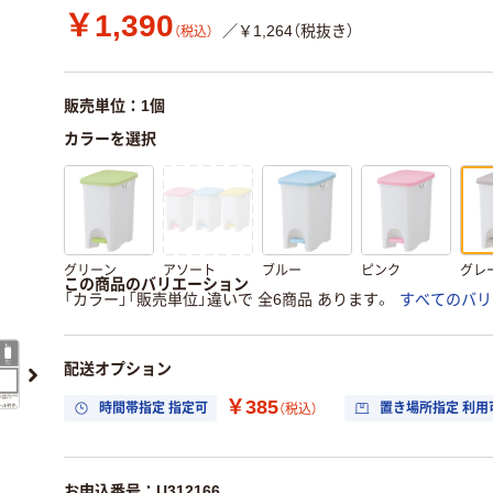
￥1,390
／￥1,264（税抜き）
（税込）
販売単位：1個
カラーを選択
グリーン
アソート
ブルー
ピンク
グレ
この商品のバリエーション
「カラー」「販売単位」違いで 全6商品 あります。
すべてのバリ
配送オプション
￥385
時間帯指定 指定可
置き場所指定 利用
（税込）
お申込番号：U312166