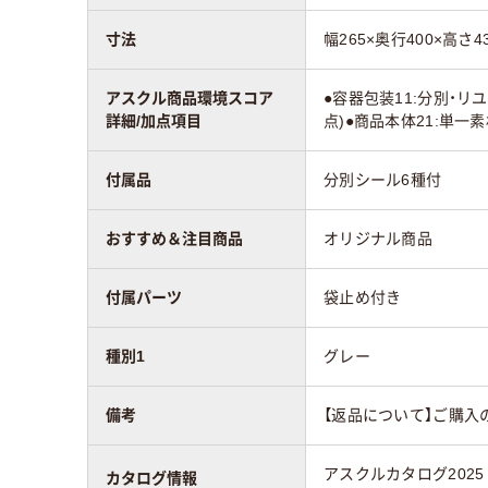
寸法
幅265×奥行400×高さ4
アスクル商品環境スコア
●容器包装11:分別・リ
詳細/加点項目
点)●商品本体21:単一
付属品
分別シール6種付
おすすめ＆注目商品
オリジナル商品
付属パーツ
袋止め付き
種別1
グレー
備考
【返品について】ご購入
アスクルカタログ2025
カタログ情報