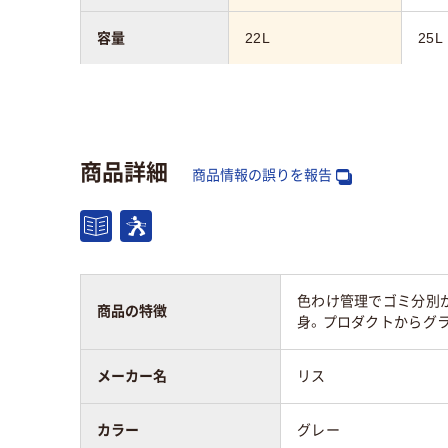
容量
22L
25L
素材
樹脂（プラスチック）
樹脂
質量
1.2kg
1.3
商品詳細
商品情報の誤りを報告
奥行：mm
400
391
アスクル商品環境
15
スコア
色わけ管理でゴミ分別が
商品の特徴
身。プロダクトからグラ
メーカー名
リス
カラー
グレー