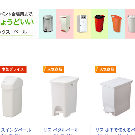
本気プライス
人気商品
人気商品
 スイングペール
リス ペタルペール
リス 棚下で使える