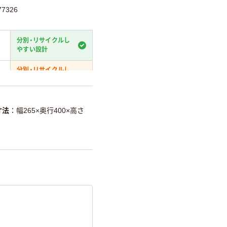
7326
分別・リサイクルし
やすい設計
分別・リサイクルし
やすい設計
温室効果ガスなどの削減
寸法
幅265×奥行400×高さ
詳細「
アスクル商品環境スコ