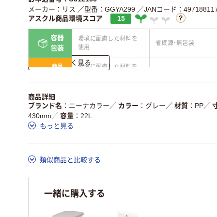
メーカー：リス
／型番：GGYA299
／JANコード：497188117
アスクル商品環境スコア
15
容器
環境に配慮した材料を
省資源・無包装
使用
包装
詳しく見る
商品
環境に配慮した材料を
省資源・省エネ・節水
本体
使用
独自の回収スキームが
アスクルで資源循環し
商品詳細
仕組
ある
ている
ブランド名
ニーナカラー
／
カラー
グレー
／
材質
PP
／
430mm
／
容量
22L
この商品の環境配慮ポイントです。詳しくはページ下部の商品
もっと見る
ア詳細／加点項目
」で確認できます。
類似商品と比較する
一緒に購入する