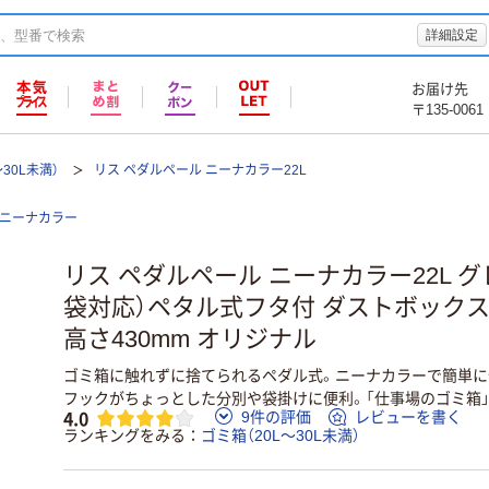
詳細設定
お届け先
〒135-0061
～30L未満）
リス ペダルペール ニーナカラー22L
ニーナカラー
リス ペダルペール ニーナカラー22L グレ
袋対応）ペタル式フタ付 ダストボックス幅2
高さ430mm オリジナル
ゴミ箱に触れずに捨てられるペダル式。ニーナカラーで簡単に
フックがちょっとした分別や袋掛けに便利。「仕事場のゴミ箱
4.0
9件の評価
レビューを書く
ランキングをみる
ゴミ箱（20L～30L未満）