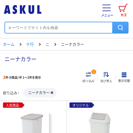
カゴ
メニュー
ホーム
ナ行
ニ
ニーナカラー
ニーナカラー
1
3
件（9商品）中 1～3件を表示
表示切替
絞り込み
並び替え
ニーナカラー
絞り込み
人気商品
オリジナル