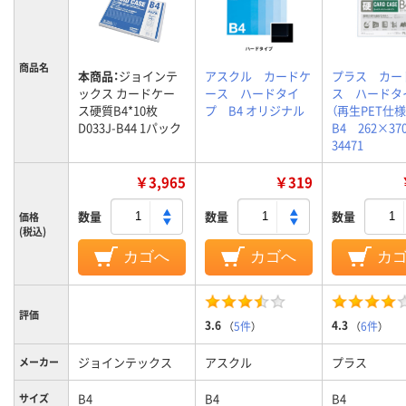
商品名
本商品：
ジョインテ
アスクル カードケ
プラス カー
ックス カードケー
ース ハードタイ
ス ハードタ
ス硬質B4*10枚
プ B4 オリジナル
（再生PET仕
D033J-B44 1パック
B4 262×3
34471
￥3,965
￥319
数量
数量
数量
価格
(税込)
カゴへ
カゴへ
カ
評価
3.6
4.3
（
5件
）
（
6件
）
ジョインテックス
アスクル
プラス
メーカー
B4
B4
B4
サイズ