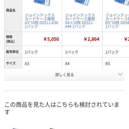
商品名
ジョインテックス
ジョインテックス
ジョインテッ
カードケース硬質
カードケース硬質
カードケース
A3*10枚 D031J-A34
A4×10枚 D032J-
B5*10枚 D034
1パック
A44 1パック
1パック
価格
￥5,050
￥2,864
￥2
(税込)
1パック
1パック
1パック
販売単位
A3
A4
B5
サイズ
お申込番
詳しく見る
U338368
U338367
U338370
号
2点
あり
4点
在庫
8月11日（火）
8月11日（火）
8月11日（火）
お届け日
この商品を見た人はこちらも検討されていま
す
数量
数量
数量
カゴへ
カゴへ
カ