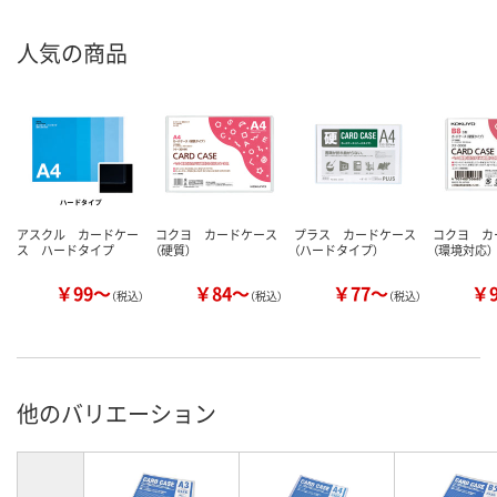
人気の商品
アスクル カードケー
コクヨ カードケース
プラス カードケース
コクヨ カ
ス ハードタイプ
（硬質）
（ハードタイプ）
（環境対応）
￥99～
￥84～
￥77～
￥
（税込）
（税込）
（税込）
他のバリエーション