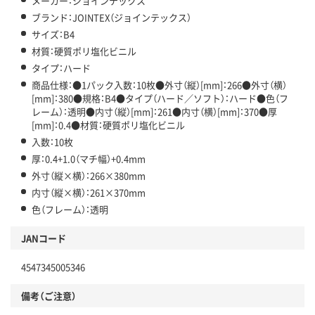
メーカー：ジョインテックス
ブランド：JOINTEX（ジョインテックス）
サイズ：B4
材質：硬質ポリ塩化ビニル
タイプ：ハード
商品仕様：●1パック入数：10枚●外寸（縦）[mm]：266●外寸（横）
[mm]：380●規格：B4●タイプ（ハード／ソフト）：ハード●色（フ
レーム）：透明●内寸（縦）[mm]：261●内寸（横）[mm]：370●厚
[mm]：0.4●材質：硬質ポリ塩化ビニル
入数：10枚
厚：0.4+1.0（マチ幅）+0.4mm
外寸（縦×横）：266×380mm
内寸（縦×横）：261×370mm
色（フレーム）：透明
JANコード
4547345005346
備考（ご注意）