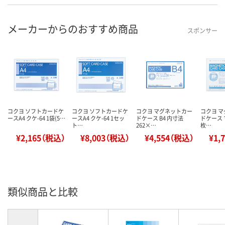
メーカーからのおすすめ商品
スポンサー
コクヨ ソフトカードケ
コクヨ ソフトカードケ
コクヨ マグネットカー
コクヨ 
ースA4 クケ-64 1袋(5…
ースA4 クケ-64 1セッ
ドケース B4 内寸法
ドケース マ
ト…
262×…
枚…
¥2,165（税込）
¥8,003（税込）
¥4,554（税込）
¥1,
類似商品と比較