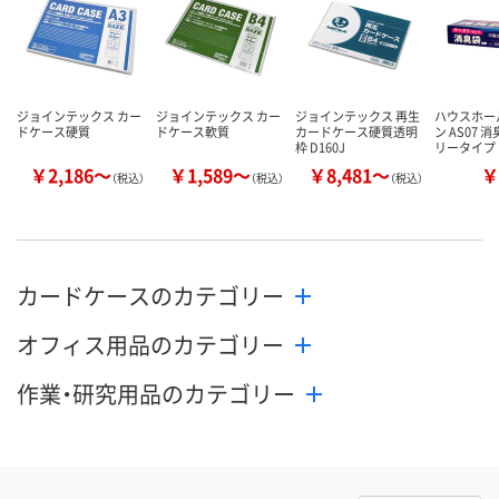
ジョインテックス カー
ジョインテックス カー
ジョインテックス 再生
ハウスホー
ドケース硬質
ドケース軟質
カードケース硬質透明
ン AS07 
枠 D160J
リータイプ
￥2,186～
￥1,589～
￥8,481～
￥
（税込）
（税込）
（税込）
カードケースのカテゴリー
オフィス用品のカテゴリー
作業・研究用品のカテゴリー