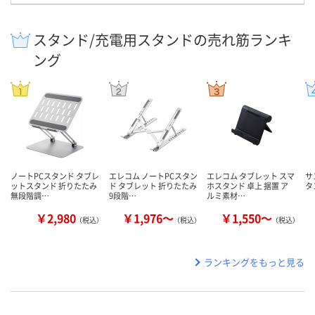
スタンド/充電用スタンドの売れ筋ランキ
ング
ノートPCスタンド タブレ
エレコム ノートPCスタン
エレコム タブレット スマ
サ
ットスタンド 折りたたみ
ド タブレット 折りたたみ
ホスタンド 卓上 据置 ア
タ
無段階調…
9段階…
ルミ素材…
￥2,980
￥1,976～
￥1,550～
（税込）
（税込）
（税込）
ランキングをもっと見る