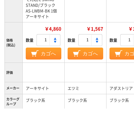
STAND/ブラック
AS-LWBM-BK 1個
アーキサイト
￥4,860
￥1,567
￥1
数量
数量
数量
価格
(税込)
カゴへ
カゴへ
カ
評価
アーキサイト
エツミ
アダストリア
メーカー
カラーグ
ブラック系
ブラック系
ブラック系
ループ
約730g
約220g
重量
6ヵ月
保証期間