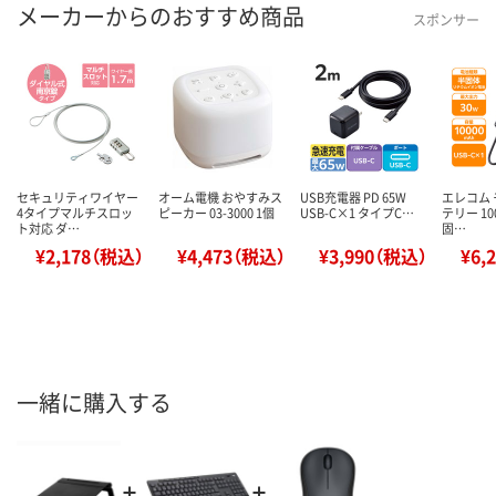
メーカーからのおすすめ商品
スポンサー
セキュリティワイヤー
オーム電機 おやすみス
USB充電器 PD 65W
エレコム
4タイプマルチスロッ
ピーカー 03-3000 1個
USB-C×1 タイプC…
テリー 10
ト対応 ダ…
固…
¥2,178（税込）
¥4,473（税込）
¥3,990（税込）
¥6,
一緒に購入する