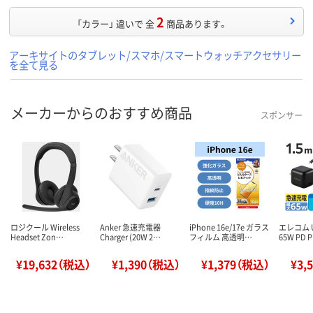
2
「カラー」 違いで 全
商品あります。
アーキサイトのタブレット/スマホ/スマートウォッチアクセサリー
を全て見る
メーカーからのおすすめ商品
スポンサー
ロジクール Wireless
Anker 急速充電器
iPhone 16e/17e ガラス
エレコム 
Headset Zon…
Charger (20W 2…
フィルム 高透明…
65W PD
¥19,632（税込）
¥1,390（税込）
¥1,379（税込）
¥3,