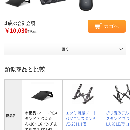
3点
の合計金額
カゴへ
￥10,030
（税込）
開く
類似商品と比較
本商品：
ノートPCス
エツミ 軽量ノート
折り畳みアル
商品名
タンド 折りたた
パソコンスタンド
スタンド ブ
み/10～16インチま
VE-2311 1個
LAKOLE/ラ
で対応/L SWING