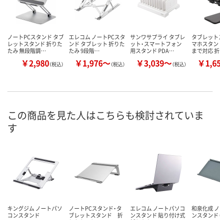
ノートPCスタンド タブ
エレコム ノートPCスタ
サンワサプライ タブレ
タブレット
レットスタンド 折りた
ンド タブレット 折りた
ット・スマートフォン
マホスタンド
たみ 無段階調…
たみ 9段階…
用スタンド PDA…
まで対応 
￥2,980
￥1,976～
￥3,039～
￥1,6
（税込）
（税込）
（税込）
この商品を見た人はこちらも検討されていま
す
キングジム ノートパソ
ノートPCスタンド・タ
エレコム ノートパソコ
和泉化成 
コンスタンド
ブレットスタンド 折
ンスタンド 貼り付け式
ンスタンド 