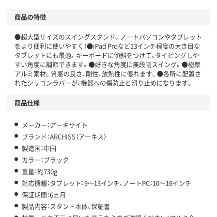
商品の特徴
●超大型サイズのスイングスタンド。ノートパソコンやタブレット
をより便利に使いやすく！●iPad Proなど13インチ程度の大き目な
タブレットにも最適。キーボードに傾斜をつけて、タイピングしや
すい角度に調節できます。●好きな角度に無段階スイング。●極厚
アルミ素材。質感の良さ、剛性、放熱性に優れます。●各所に配置さ
れたシリコンラバーが、機器への傷防止と滑り止めになります。
商品仕様
メーカー：アーキサイト
ブランド：ARCHISS（アーキス）
製造国：中国
カラー：ブラック
重量：約730g
対応機種：タブレット：9～13インチ、ノートPC：10～16インチ
保証期間：6ヵ月
製品内容：スタンド本体、保証書