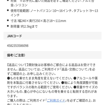
材質 ※お手元に届いた商品を必ずご確認ください：アルミ合
金、シリコン
使用可能範囲：ノートパソコン：10～16インチ、タブレット：9～13
インチ
寸法：幅240×奥行250×高さ18～111mm
耐荷量：約2.5kgまで
JANコード
4582353586098
備考（ご注意）
【返品について】開封後はお客様のご都合による返品はお受けでき
ません。返品については、ご利用ガイド「返品・交換について」を必
ずご確認の上、お申し込みください。
●ものを乗せたまま角度を変えないでください。●アルコールや薬
剤を本製品に付着させないでください。●軸により角度調整が可能
ですがバランスの取れる範囲でご使用ください。●質量やサイズの
大きいもの、重心が中心にないもの等を乗せると転倒する恐れがあ
ります。
ご購入の際は、ご利用ガイド「
ご利用ガイド
」を必ずご確認の上、お
申し込みください。