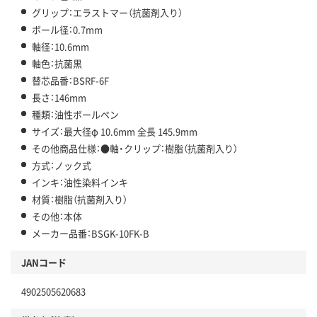
グリップ：エラストマー（抗菌剤入り）
ボール径：0.7mm
軸径：10.6mm
軸色：抗菌黒
替芯品番：BSRF-6F
長さ：146mm
種類：油性ボールペン
サイズ：最大径φ 10.6mm 全長 145.9mm
その他商品仕様：●軸・クリップ：樹脂（抗菌剤入り）
方式：ノック式
インキ：油性染料インキ
材質：樹脂（抗菌剤入り）
その他：本体
メーカー品番：BSGK-10FK-B
JANコード
4902505620683