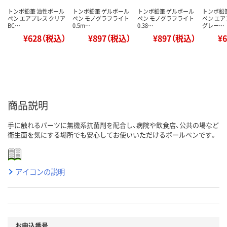
トンボ鉛筆 油性ボール
トンボ鉛筆 ゲルボール
トンボ鉛筆 ゲルボール
トンボ鉛
ペン エアプレス クリア
ペン モノグラフライト
ペン モノグラフライト
ペン エア
BC…
0.5m…
0.38…
グレー…
¥628（税込）
¥897（税込）
¥897（税込）
¥
商品説明
手に触れるパーツに無機系抗菌剤を配合し、病院や飲食店、公共の場など
衛生面を気にする場所でも安心してお使いいただけるボールペンです。
アイコンの説明
お申込番号