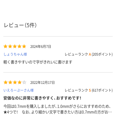
黒
黒
黒
インク色
インク種
油性インク
油性インク
油性インク
類
レビュー（5件）
10.6mm
9mm
11.3mm
軸径
カラーグ
ブラック系
ブラック系
ブラック系
ループ
2024年6月7日
アスクル
商品環境
45
90
しょうちゃん様
レビューランク
A
(205ポイント)
スコア
軽く書きやすいので字がきれいに書けます
2022年12月17日
いえろーぷーさん様
レビューランク
S
(617ポイント)
安価なのに非常に書きやすく、おすすめです！
今回は0.7mmを購入しましたが、1.0mmがさらにおすすめのため、
★4つで！ なお、より細かい文字で書きたい方は0.7mmの方がおす