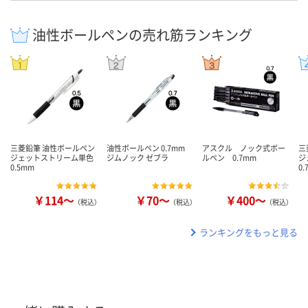
油性ボールペンの売れ筋ランキング
三菱鉛筆 油性ボールペン
油性ボールペン 0.7mm
アスクル ノック式ボー
三
ジェットストリーム単色
ジムノック ゼブラ
ルペン 0.7mm
ジ
0.5mm
0
￥114～
￥70～
￥400～
（税込）
（税込）
（税込）
ランキングをもっと見る