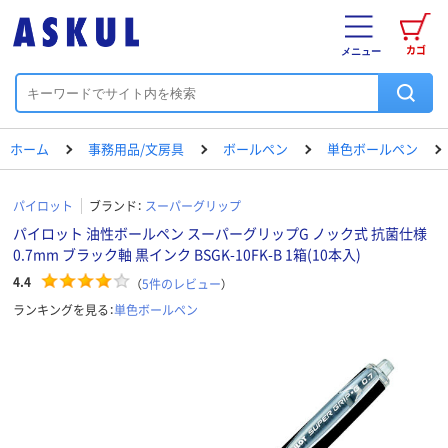
カゴ
メニュー
ホーム
事務用品/文房具
ボールペン
単色ボールペン
パイロット
ブランド：
スーパーグリップ
パイロット 油性ボールペン スーパーグリップG ノック式 抗菌仕様
0.7mm ブラック軸 黒インク BSGK-10FK-B 1箱(10本入)
4.4
（
5
件のレビュー
）
ランキングを見る：
単色ボールペン