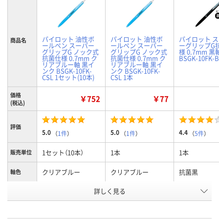
パイロット 油性ボ
パイロット 油性ボ
パイロット 
商品名
ールペン スーパー
ールペン スーパー
ーグリップG
グリップG ノック式
グリップG ノック式
様 0.7mm 黒
抗菌仕様 0.7mm ク
抗菌仕様 0.7mm ク
BSGK-10FK-
リアブルー軸 黒イ
リアブルー軸 黒イ
ンク BSGK-10FK-
ンク BSGK-10FK-
CSL 1セット(10本)
CSL 1本
価格
￥752
￥77
(税込)
評価
5.0
5.0
4.4
（
1件
）
（
1件
）
（
5件
）
1セット（10本）
1本
1本
販売単位
クリアブルー
クリアブルー
抗菌黒
軸色
お申込番
詳しく見る
ER17259
ER17182
U370755
号
1点
あり
在庫