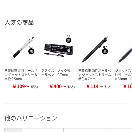
人気の商品
三菱鉛筆 油性ボールペ
アスクル ノック式ボ
三菱鉛筆 油性ボールペ
ジェット
ン ジェットストリーム
ールペン 0.7mm
ン ジェットストリーム
油性ボー
単色 0.5mm
単色 0.7mm
0.38mm S
￥109～
￥400～
￥114～
￥1
（税込）
（税込）
（税込）
他のバリエーション