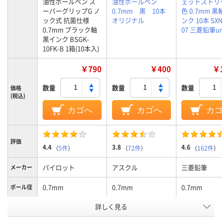
油性ボールペン ス
油性ボールペン
ェットストリ
ーパーグリップG ノ
0.7mm 黒 10本
色 0.7mm 黒
ック式 抗菌仕様
オリジナル
ンク 10本 SXN
0.7mm ブラック軸
07 三菱鉛筆un
黒インク BSGK-
10FK-B 1箱(10本入)
￥790
￥400
￥1
数量
数量
数量
価格
(税込)
カゴへ
カゴへ
カ
評価
4.4
3.8
4.6
（
5件
）
（
72件
）
（
162件
）
パイロット
アスクル
三菱鉛筆
メーカー
0.7mm
0.7mm
0.7mm
ボール径
詳しく見る
抗菌黒
黒
黒
軸色