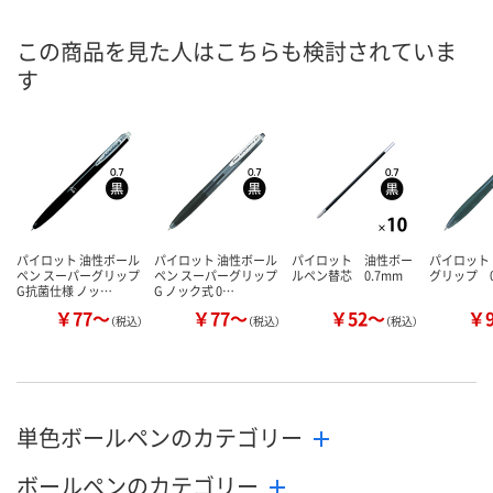
8月11日（火）
8月11日（火）
お届け日
この商品を見た人はこちらも検討されていま
す
数量
数量
現在ご注文いただけ
ません
カゴへ
カ
パイロット 油性ボール
パイロット 油性ボール
パイロット 油性ボー
パイロット
ペン スーパーグリップ
ペン スーパーグリップ
ルペン替芯 0.7mm
グリップ 0
G抗菌仕様 ノッ…
G ノック式 0…
￥77～
￥77～
￥52～
￥
（税込）
（税込）
（税込）
単色ボールペンのカテゴリー
ボールペンのカテゴリー