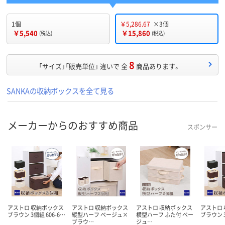
1個
￥5,286.67
×3個
￥5,540
￥15,860
(税込)
(税込)
8
「サイズ」「販売単位」 違いで 全
商品あります。
SANKAの収納ボックスを全て見る
メーカーからのおすすめ商品
スポンサー
アストロ 収納ボックス
アストロ 収納ボックス
アストロ 収納ボックス
アストロ
ブラウン 3個組 606-6…
縦型ハーフ ベージュ×
横型ハーフ ふた付 ベー
ブラウン 3
ブラウ…
ジュ…