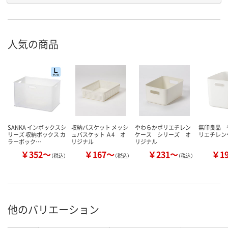
人気の商品
SANKA インボックスシ
収納バスケット メッシ
やわらかポリエチレン
無印良品 
リーズ 収納ボックス カ
ュバスケット Ａ4 オ
ケース シリーズ オ
リエチレン
ラーボック…
リジナル
リジナル
￥352～
￥167～
￥231～
￥1
（税込）
（税込）
（税込）
他のバリエーション