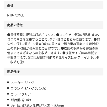
型番
NTK-72MCL
商品の特徴
●書類整理に便利な収納ボックス。●コロ付きで移動が簡単！また、
コロの向きを変更することで、タテ・ヨコどちらかに動きます。●耐
久性に優れ、頑丈で、最大80kgの重さまで積み重ね可能です（転倒防
止の為2～3段が積み重ねの目安です）。●衣服の収納から書類の保
管までさまざまなものを収納できます。●浅型サイズはA4用紙を
平置き可能で、深型は縦置き可能です（LサイズはA4ファイルホルダ
ー収納可能）
商品仕様
メーカー：SANKA
ブランド：SANKA（サンカ）
カラー：クリア
耐荷重：約80kg
内寸法：幅335×奥行637×高さ185mm