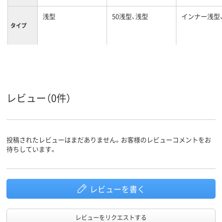
浅型
50浅型、浅型
インナー浅型
タイプ
フタの有
あり
あり
無
クリア(透明・半透明)
ホワイト系
ホワイト系
カラーグ
ループ
系
レビュー（0件）
ポリプロピレン
ポリプロピレン
ＡＢＳ樹脂
材質
2080g
質量
投稿されたレビューはまだありません。お客様のレビューコメントをお
待ちしています。
レビューを書く
レビューをリクエストする