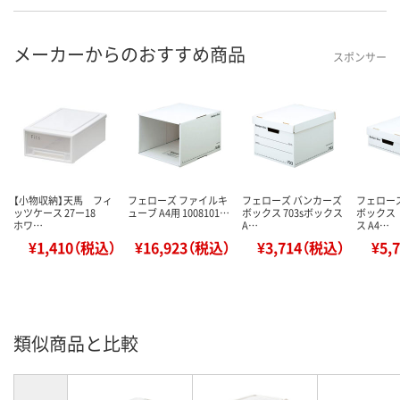
メーカーからのおすすめ商品
スポンサー
【小物収納】天馬 フィ
フェローズ ファイルキ
フェローズ バンカーズ
フェロー
ッツケース 27ー18
ューブ A4用 1008101…
ボックス 703sボックス
ボックス 
ホワ…
A…
ス A4…
¥1,410（税込）
¥16,923（税込）
¥3,714（税込）
¥5,
類似商品と比較