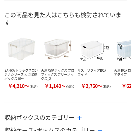
8月7日（金）
8月7日（金）
8月7日（金）
お届け日
この商品を見た人はこちらも検討されていま
す
数量
数量
数量
カゴへ
カゴへ
カ
SANKA トラックスコン
天馬 収納ボックス プロ
リス ソフィアBOX
天馬 ROX 
テナシリーズ 大型収納
フィックス フリーボッ
ワイド
アタイプ
ボックス 耐…
クス_2
￥4,210～
￥1,140～
￥2,760～
￥6
（税込）
（税込）
（税込）
収納ボックスのカテゴリー
収納ケース・ボックスのカテゴリー