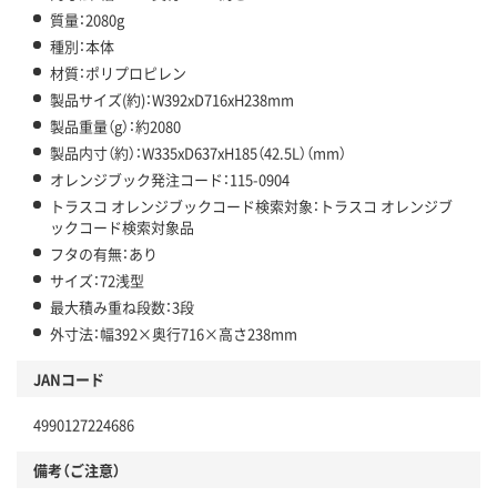
質量：2080g
種別：本体
材質：ポリプロピレン
製品サイズ(約)：W392xD716xH238mm
製品重量（g）：約2080
製品内寸（約）：W335xD637xH185（42.5L）（mm）
オレンジブック発注コード：115-0904
トラスコ オレンジブックコード検索対象：トラスコ オレンジブ
ックコード検索対象品
フタの有無：あり
サイズ：72浅型
最大積み重ね段数：3段
外寸法：幅392×奥行716×高さ238mm
JANコード
4990127224686
備考（ご注意）