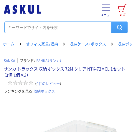
カゴ
メニュー
ホーム
オフィス家具/収納
収納ケース・ボックス
収納ボ
SANKA
ブランド：
SANKA（サンカ）
サンカ トラックス 収納 ボックス 72M クリア NTK-72MCL 1セット
（3個:1個×3）
（
0
件のレビュー
）
ランキングを見る：
収納ボックス