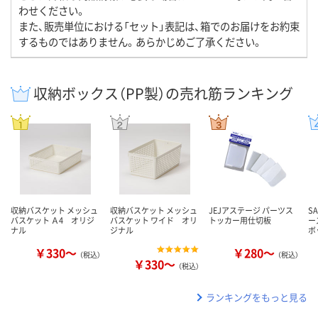
わせください。
また、販売単位における「セット」表記は、箱でのお届けをお約束
するものではありません。あらかじめご了承ください。
収納ボックス（PP製）の売れ筋ランキング
収納バスケット メッシュ
収納バスケット メッシュ
JEJアステージ パーツス
S
バスケット Ａ4 オリジ
バスケット ワイド オリ
トッカー用仕切板
ー
ナル
ジナル
ボ
￥330～
￥280～
（税込）
（税込）
￥330～
（税込）
ランキングをもっと見る