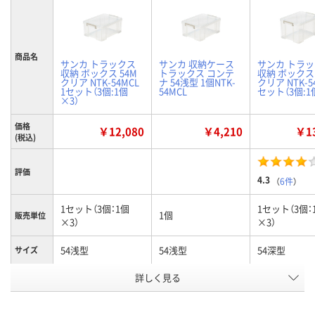
商品名
サンカ トラックス
サンカ 収納ケース
サンカ トラ
収納 ボックス 54M
トラックス コンテ
収納 ボックス 
クリア NTK-54MCL
ナ 54浅型 1個NTK-
クリア NTK-54
1セット（3個:1個
54MCL
セット（3個:1
×3）
価格
￥12,080
￥4,210
￥13
(税込)
評価
4.3
（
6件
）
1セット（3個：1個
1セット（3個：
1個
販売単位
×3）
×3）
54浅型
54浅型
54深型
サイズ
お申込番
詳しく見る
U441463
U439612
U441472
号
2点
6点
あり
在庫