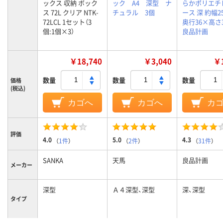
ックス 収納 ボック
ック A4 深型 ナ
らかポリエチ
ス 72L クリア NTK-
チュラル 3個
ース 深 約幅25
72LCL 1セット（3
奥行36×高さ3
個:1個×3）
良品計画
￥18,740
￥3,040
￥1
数量
数量
数量
価格
(税込)
カゴへ
カゴへ
カ
評価
4.0
5.0
4.3
（
1件
）
（
2件
）
（
31件
）
SANKA
天馬
良品計画
メーカー
深型
Ａ４深型、深型
深、深型
タイプ