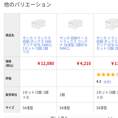
他のバリエーション
商品名
サンカ トラックス
サンカ 収納ケース
サンカ トラ
収納 ボックス 54M
トラックス コンテ
収納 ボックス 
クリア NTK-54MCL
ナ 54浅型 1個NTK-
クリア NTK-54
1セット（3個:1個
54MCL
セット（3個:1
×3）
価格
￥12,080
￥4,210
￥13
(税込)
評価
4.3
（
6件
）
1セット（3個：1個
1セット（3個：
1個
販売単位
×3）
×3）
54浅型
54浅型
54深型
サイズ
お申込番
詳しく見る