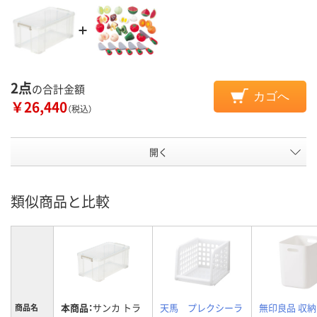
2点
の合計金額
カゴへ
￥26,440
（税込）
開く
類似商品と比較
本商品：
サンカ トラ
天馬 プレクシーラ
無印良品 収納
商品名