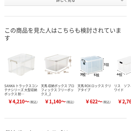
U441463
U439612
U441472
号
入荷待ち
入荷待ち
あり
在庫
2026年8月下旬
2026年8月下旬
8月9日（日）
お届け日
この商品を見た人はこちらも検討されていま
す
数量
数量
数量
カゴへ
カゴへ
カ
SANKA トラックスコン
天馬 収納ボックス プロ
天馬 ROX ロックス クリ
リス ソフ
テナシリーズ 大型収納
フィックス フリーボッ
アタイプ
ワイド
ボックス 耐…
クス_2
￥4,210～
￥1,140～
￥622～
￥2,7
（税込）
（税込）
（税込）