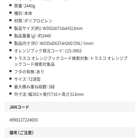
質量：2440g
種別：本体
材質：ポリプロピレン
製品サイズ(約)：W392xD716xH313mm
製品重量（g）：約2440
製品内寸（約）：W335xD637xH260（59L）（mm）
オレンジブック発注コード：115-0903
トラスコ オレンジブックコード検索対象：トラスコ オレンジブ
ックコード検索対象品
フタの有無：あり
サイズ：72深型
最大積み重ね段数：3段
外寸法：幅392×奥行716×高さ313mm
JANコード
4990127224693
備考（ご注意）