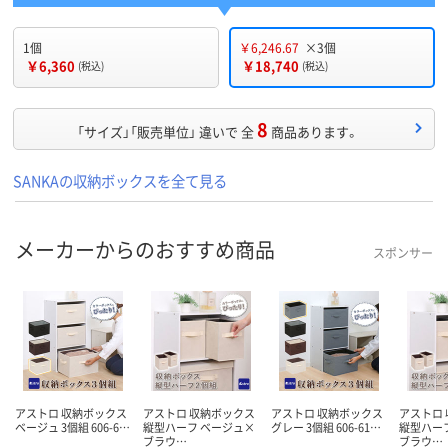
1個
￥6,246.67
×3個
￥6,360
￥18,740
(税込)
(税込)
8
「サイズ」「販売単位」 違いで 全
商品あります。
SANKAの収納ボックスを全て見る
メーカーからのおすすめ商品
スポンサー
アストロ 収納ボックス
アストロ 収納ボックス
アストロ 収納ボックス
アストロ
ベージュ 3個組 606-6…
縦型ハーフ ベージュ×
グレー 3個組 606-61…
縦型ハー
ブラウ…
ブラウ…