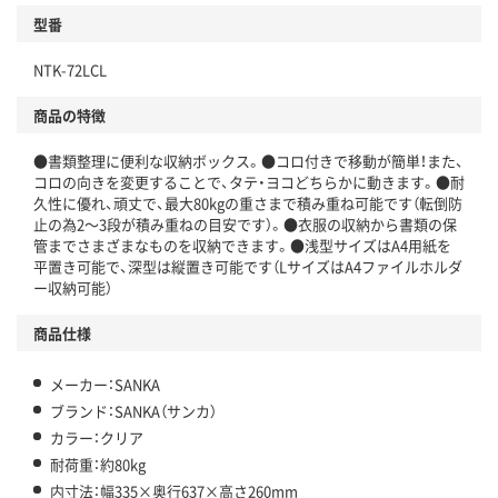
型番
NTK-72LCL
商品の特徴
●書類整理に便利な収納ボックス。●コロ付きで移動が簡単！また、
コロの向きを変更することで、タテ・ヨコどちらかに動きます。●耐
久性に優れ、頑丈で、最大80kgの重さまで積み重ね可能です（転倒防
止の為2～3段が積み重ねの目安です）。●衣服の収納から書類の保
管までさまざまなものを収納できます。●浅型サイズはA4用紙を
平置き可能で、深型は縦置き可能です（LサイズはA4ファイルホルダ
ー収納可能）
商品仕様
メーカー：SANKA
ブランド：SANKA（サンカ）
カラー：クリア
耐荷重：約80kg
内寸法：幅335×奥行637×高さ260mm