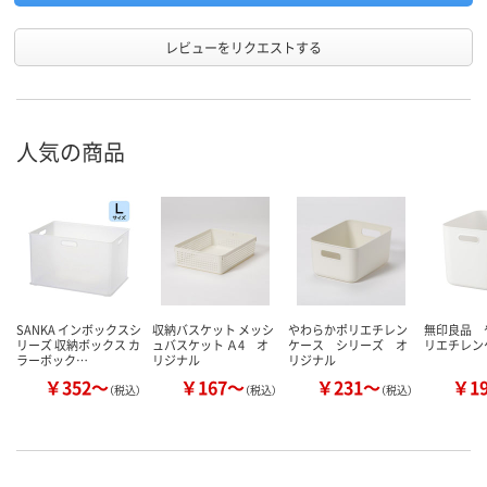
レビューをリクエストする
人気の商品
SANKA インボックスシ
収納バスケット メッシ
やわらかポリエチレン
無印良品 
リーズ 収納ボックス カ
ュバスケット Ａ4 オ
ケース シリーズ オ
リエチレン
ラーボック…
リジナル
リジナル
￥352～
￥167～
￥231～
￥1
（税込）
（税込）
（税込）