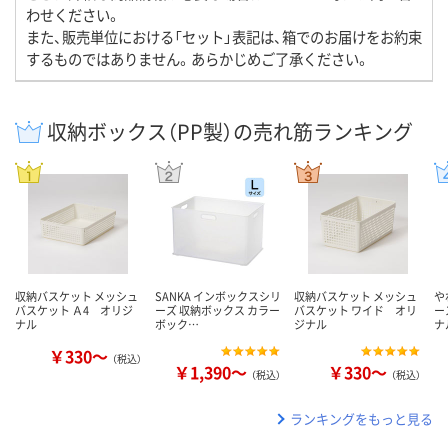
わせください。
また、販売単位における「セット」表記は、箱でのお届けをお約束
するものではありません。あらかじめご了承ください。
収納ボックス（PP製）の売れ筋ランキング
収納バスケット メッシュ
SANKA インボックスシリ
収納バスケット メッシュ
や
バスケット Ａ4 オリジ
ーズ 収納ボックス カラー
バスケット ワイド オリ
ー
ナル
ボック…
ジナル
ナ
￥330～
（税込）
￥1,390～
￥330～
（税込）
（税込）
ランキングをもっと見る