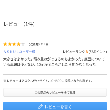
フタの有
あり
なし
無
クリア(透明・半透明)
ベージュ系
カラーグ
ループ
系
レビュー（1件）
ポリプロピレン
ポリプロピレン
ポリエチレン
材質
2440g
質量
2025年4月4日
ＡＳＫＵＬユーザー様
レビューランク
B
(52ポイント)
大きさはよかった。積み重ねができるのもよかった。底面について
いる車輪は使えない。10ｍ程度ころがしたら動かなくなった。
※
レビューはアスクルWebサイト、LOHACOに投稿された内容です。
この商品のレビューを全て見る
レビューを書く