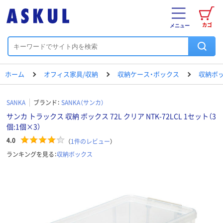
カゴ
メニュー
ホーム
オフィス家具/収納
収納ケース・ボックス
収納ボ
SANKA
ブランド：
SANKA（サンカ）
サンカ トラックス 収納 ボックス 72L クリア NTK-72LCL 1セット（3
個:1個×3）
4.0
（
1
件のレビュー
）
ランキングを見る：
収納ボックス