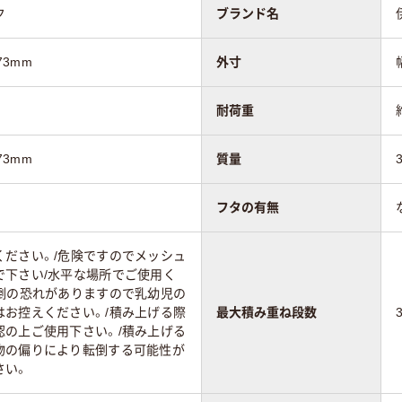
ク
ブランド名
73mm
外寸
耐荷重
73mm
質量
フタの有無
ください。/危険ですのでメッシュ
で下さい/水平な場所でご使用く
転倒の恐れがありますので乳幼児の
はお控えください。/積み上げる際
最大積み重ね段数
認の上ご使用下さい。/積み上げる
物の偏りにより転倒する可能性が
さい。