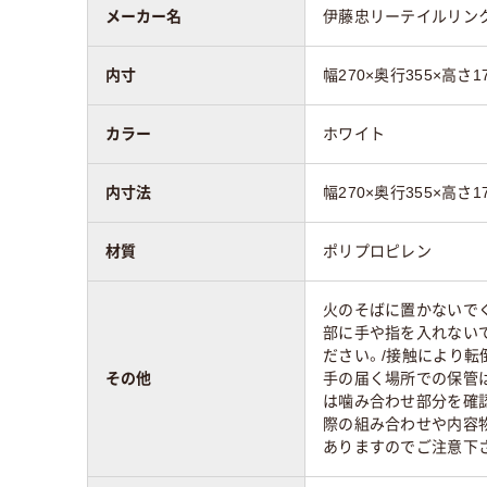
メーカー名
伊藤忠リーテイルリン
内寸
幅270×奥行355×高さ1
カラー
ホワイト
内寸法
幅270×奥行355×高さ1
材質
ポリプロピレン
火のそばに置かないで
部に手や指を入れない
ださい。/接触により
その他
手の届く場所での保管
は噛み合わせ部分を確
際の組み合わせや内容
ありますのでご注意下