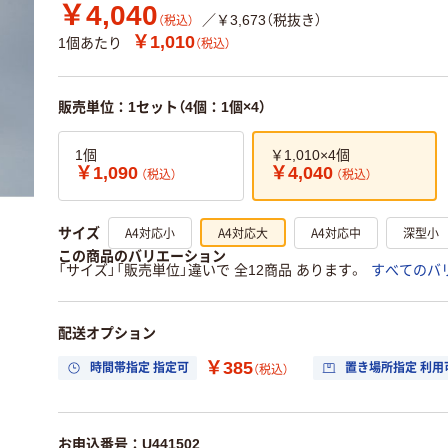
￥4,040
／￥3,673（税抜き）
（税込）
￥1,010
1個あたり
（税込）
販売単位：1セット（4個：1個×4）
1個
￥1,010×4個
￥1,090
￥4,040
（税込）
（税込）
A4対応小
A4対応大
A4対応中
深型小
サイズ
この商品のバリエーション
「サイズ」「販売単位」違いで 全12商品 あります。
すべてのバ
配送オプション
￥385
時間帯指定 指定可
置き場所指定 利用
（税込）
お申込番号：U441502