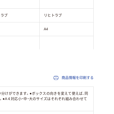
トラブ
リヒトラブ
A4
ク系
ピンク系
ポリプロピレン（生地
本体:ポリプロピレン（生地
9mm）・ハトメ鋲:ポリカ
厚0.9mm）・ハトメ鋲:ポリカ
商品情報を印刷する
ート・見出し:ABS樹
ーボネート・見出し:ABS樹
出しセル:ＰＥＴ・見出
脂・見出しセル:ＰＥＴ・見出
上質紙
し紙:上質紙
分けができます。●ボックスの向きを変えて使えば、同
。●A４対応小・中・大のサイズはそれぞれ組み合わせて
410g