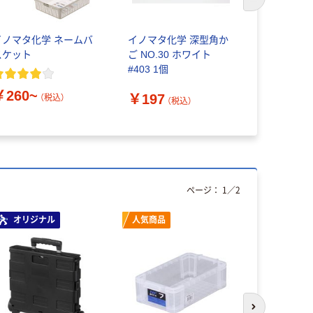
次のスライド
イノマタ化学 ネームバ
イノマタ化学 深型角か
【収納ボック
スケット
ご NO.30 ホワイト
タ化学 ス
#403 1個
ットA4
￥260~
￥197
（税込）
（税込）
￥250~
ページ：
1
／
2
オリジナル
人気商品
オリジ