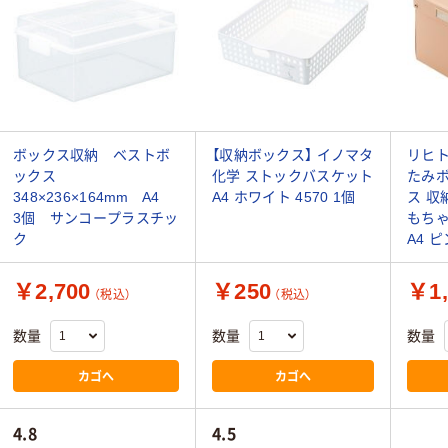
ボックス収納 ベストボ
【収納ボックス】 イノマタ
リヒト
ックス
化学 ストックバスケット
たみボ
348×236×164mm A4
A4 ホワイト 4570 1個
ス 収
3個 サンコープラスチッ
もちゃ
ク
A4 ピ
￥2,700
￥250
￥1,
（税込）
（税込）
数量
数量
数量
カゴへ
カゴへ
4.8
4.5