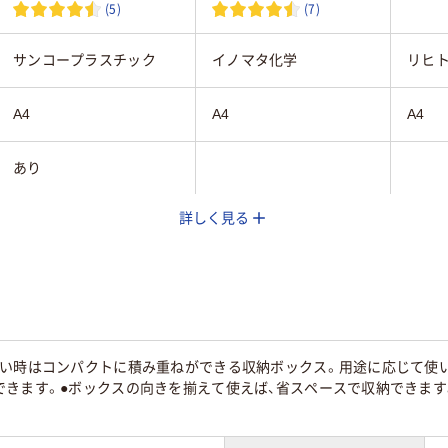
(5)
(7)
サンコープラスチック
イノマタ化学
リヒ
A4
A4
A4
あり
詳しく見る
ホワイト系
ホワイト系
ピン
本体:
厚0.
ポリプロピレン
ポリプロピレン
ーボネ
脂・見
し紙:
ない時はコンパクトに積み重ねができる収納ボックス。用途に応じて使い
きます。●ボックスの向きを揃えて使えば、省スペースで収納できます
582ｇ
190g
608g