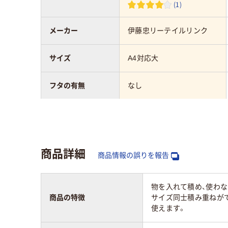
(1)
メーカー
伊藤忠リーテイルリンク
サイズ
A4対応大
フタの有無
なし
カラーグループ
ホワイト系
材質
商品詳細
商品情報の誤りを報告
ポリプロピレン
物を入れて積め、使わ
商品の特徴
サイズ同士積み重ねがで
使えます。
質量
370ｇ