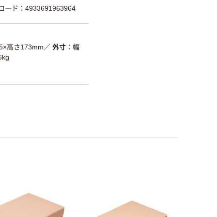
コード：4933691963964
5×高さ173mm
／
外寸
幅
6kg