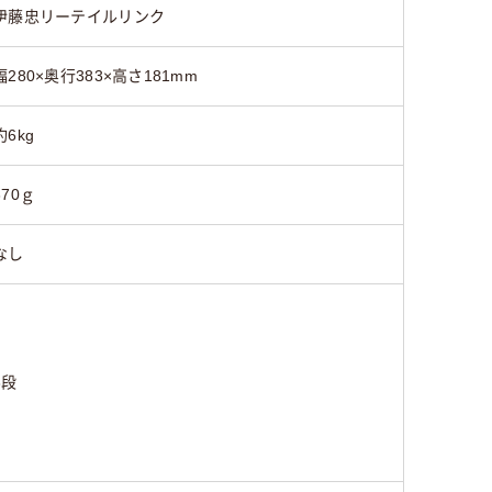
伊藤忠リーテイルリンク
幅280×奥行383×高さ181mm
約6kg
370ｇ
なし
3段