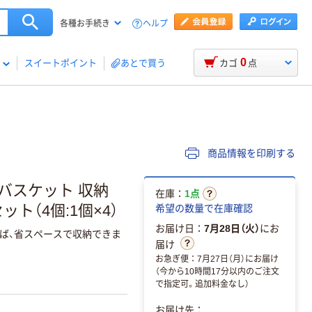
ヘルプ
各種お手続き
0
スイートポイント
あとで買う
カゴ
点
商品情報を印刷する
バスケット 収納
在庫：
1点
ット（4個:1個×4）
希望の数量で在庫確認
お届け日：
7月28日（火）
にお
ば、省スペースで収納できま
届け
お急ぎ便：7月27日（月）にお届け
（今から10時間17分以内のご注文
で指定可。追加料金なし）
お届け先：