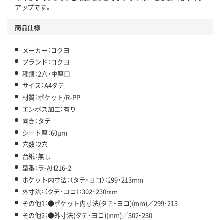
アップです。
商品仕様
メーカー：コクヨ
ブランド：コクヨ
種類：2穴・中厚口
サイズ：A4タテ
材質：ポケット/R-PP
エンボス加工：有り
向き：タテ
シート厚：60μm
穴数：2穴
台紙：無し
型番：ラ-AH216-2
ポケット内寸法：（タテ・ヨコ）：299・213mm
外寸法：（タテ・ヨコ）：302・230mm
その他1：●ポケット内寸法(タテ・ヨコ)(mm)／299・213
その他2：●外寸法(タテ・ヨコ)(mm)／302・230