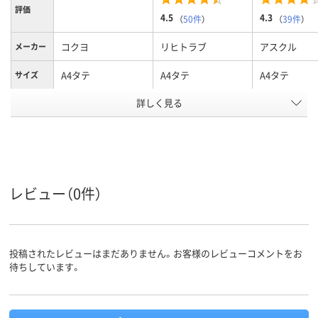
評価
4.5
4.3
（
50件
）
（
39件
）
コクヨ
リヒトラブ
アスクル
メーカー
A4タテ
A4タテ
A4タテ
サイズ
台紙の有
詳しく見る
無し
無し
無し
無
0.06mm、60μm
0.12mm
0.06mm
シート厚
22穴
2
2
穴数
レビュー（0件）
タテ
タテ
タテ
向き
20枚
収容枚数
投稿されたレビューはまだありません。お客様のレビューコメントをお
エンボス
有り
無し
無し
待ちしています。
加工
アスクル
商品環境
30