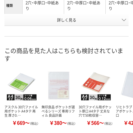
2穴・中厚口・中紙あ
2穴・中厚口・中紙あ
2穴・中厚口・
種類
り
り
り
お申込番
詳しく見る
U451350
A819448
AR32205
号
8点
4点
あり
在庫
8月11日（火）
8月11日（火）
8月11日（火）
お届け日
この商品を見た人はこちらも検討されていま
す
数量
数量
数量
カゴへ
カゴへ
カ
アスクル 30穴ファイル
無印良品 ポケットが選
30穴ファイル用ポケッ
リヒトラブ
用ポケット A4タテ 再
べるシリーズ 専用リフ
ト厚口 A4タテ 丈夫な
アポケット 
生 厚さ0.…
ィル 良品計画
穴で50枚収容…
口
￥669～
￥380～
￥566～
￥4
（税込）
（税込）
（税込）