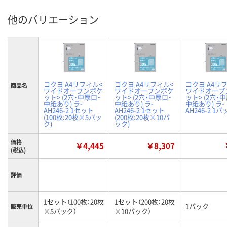
他のバリエーション
コクヨ A4リフィル<
コクヨ A4リフィル<
コクヨ A4リ
商品名
ワイドオープンポケ
ワイドオープンポケ
ワイドオープ
ット> (2穴・中厚口・
ット> (2穴・中厚口・
ット> (2穴・
中紙あり) ラ-
中紙あり) ラ-
中紙あり) ラ-
AH246-2 1セット
AH246-2 1セット
AH246-2 1
(100枚:20枚×5パッ
(200枚:20枚×10パ
ク)
ック)
価格
￥4,445
￥8,307
(税込)
評価
1セット（100枚：20枚
1セット（200枚：20枚
1パック
販売単位
×5パック）
×10パック）