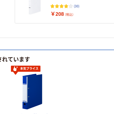
白 ユーロスタイル オリジナル
(30)
￥208
（税込）
されています
本気プライス