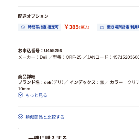
配送オプション
￥385
時間帯指定 指定可
置き場所指定 利用
（税込）
お申込番号：U455256
メーカー：Deli
／型番：ORF-25
／JANコード：45715203600
商品詳細
ブランド名
deli（デリ）
／
インデックス
無
／
カラー
クリ
10mm
もっと見る
類似商品と比較する
一緒に購入する