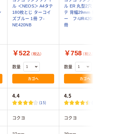
ル ＜NEOS＞ A4タテ
ル ER 丸型2穴 A4タ
ル スリ
ン
180枚とじ ターコイ
テ 背幅29mm 青 ブル
（ワンタ
ズブルー 1冊 フ-
ー フ-UR420NB 1
グ） A5
NE420NB
冊
背幅27m
じ 青 フ-
￥522
￥758
￥526
（税込）
（税込）
数量
数量
数量
カゴへ
カゴへ
4.4
4.5
4.0
(15)
(2)
コクヨ
コクヨ
コクヨ