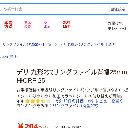
詳細設定
お届け先
〒135-0061
リングファイル（丸型2穴） PP製
デリ 丸型2穴リングファイル 半透明
deli（デリ）
デリ 丸形2穴リングファイル背幅25mmクリ
冊ORF-25
お手頃価格の半透明リングファイル！シンプルで使いやすく、
のシールはツルツル加工でラベルシールの貼り替えが可能。
3.8
16件の評価
レビューを書く
ランキングをみる
リングファイル（丸型2穴）
￥204
／￥186（税抜き）