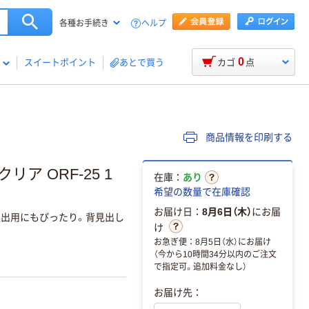
ヘルプ
各種お手続き
0
スイートポイント
あとで買う
カゴ
点
商品情報を印刷する
ア ORF-25 1
在庫：
あり
希望の数量で在庫確認
お届け日：
8月6日（木）
にお届
提出用にもぴったり。背見出し
け
お急ぎ便：8月5日（水）にお届け
（今から10時間34分以内のご注文
で指定可。追加料金なし）
お届け先：