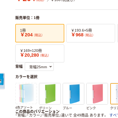
（税込）
販売単位：1冊
1冊
￥193.6×5冊
￥204
￥968
（税込）
（税込）
￥169×120冊
￥20,280
（税込）
背幅
カラーを選択
4色アソート
グリーン
ブルー
ピンク
クリ
この商品のバリエーション
「背幅」「カラー」「販売単位」違いで 全49商品 あります。
すべ