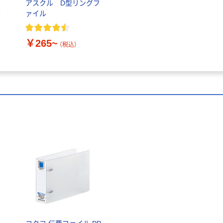
イ
アスクル D型リングフ
グ
ァイル
￥265~
（税込）