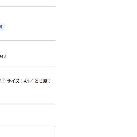
可
43
ア
／
サイズ
A4
／
とじ厚