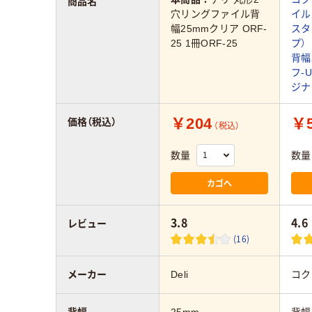
商品名
穴リングファイル背
イル
幅25mmクリア ORF-
スタ
25 1冊ORF-25
プ）
背幅
フ-U
ジナ
￥204
￥5
価格（税込）
（税込）
数量
数量
カゴへ
3.8
4.6
レビュー
(16)
メーカー
Deli
コク