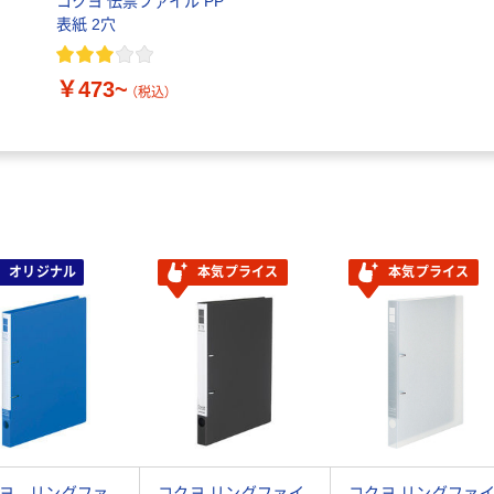
コクヨ 伝票ファイル PP
表紙 2穴
￥473~
（税込）
オリジナル
本気プライス
本気プライス
ヨ リングファ
コクヨ リングファイ
コクヨ リングファ