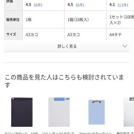
評価
4.5
4.5
4.1
（
6件
）
（
6件
）
（
11件
）
1セット（100
1枚
1箱（10枚入）
販売単位
入×2）
A3ヨコ
A3ヨコ
A4タテ
サイズ
商品タイ
詳しく見る
コーティングあり
コーティングあり
コーティング
プ
お申込番
U455572
U456627
U456631
号
この商品を見た人はこちらも検討されていま
あり
あり
7点
在庫
す
8月10日（月）
8月10日（月）
8月10日（月）
お届け日
数量
数量
数量
カゴへ
カゴへ
カ
クリップボード A4タ
バインダー A4 タテ プ
Trimate カラークリッ
無印良品 