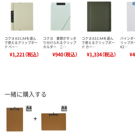
コクヨ A3とA4を選ん
コクヨ 書類がすっき
コクヨ A3とA4を選ん
バインダー
で使えるクリップボー
り分けられるクリップ
で使えるクリップボー
リップボ
ド ベー…
ホルダー 二…
ド カー…
K2…
¥1,221（税込）
¥940（税込）
¥1,334（税込）
¥
一緒に購入する