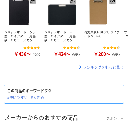
クリップボード タテ
クリップボード ヨコ
得力東京 MDFクリップボ
サ
型 バインダー 用箋
型 バインダー 用箋
ード MDF-A
プ
挟 ハピラ スガタ
挟 ハピラ スガタ
￥436～
￥424～
￥200～
（税込）
（税込）
（税込）
ランキングをもっと見る
この商品のキーワードタグ
#使いやすい
#大きめ
メーカーからのおすすめ商品
スポンサー