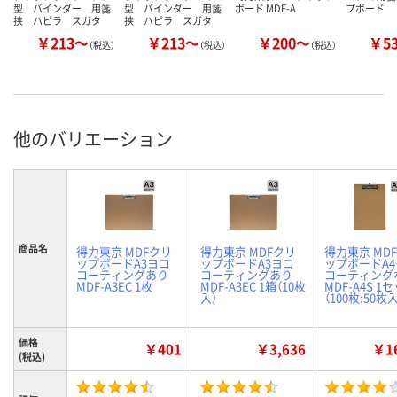
型 バインダー 用箋
型 バインダー 用箋
ボード MDF-A
プボード
挟 ハピラ スガタ
挟 ハピラ スガタ
￥213～
￥213～
￥200～
￥5
（税込）
（税込）
（税込）
他のバリエーション
商品名
得力東京 MDFクリ
得力東京 MDFクリ
得力東京 MD
ップボードA3ヨコ
ップボードA3ヨコ
ップボードA
コーティングあり
コーティングあり
コーティング
MDF-A3EC 1枚
MDF-A3EC 1箱（10枚
MDF-A4S 1
入）
（100枚:50枚
価格
￥401
￥3,636
￥16
(税込)