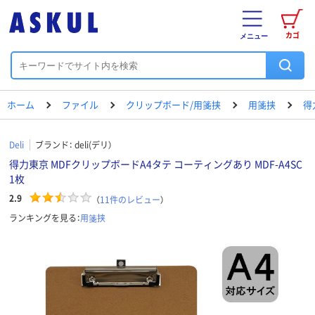
カゴ
メニュー
ホーム
ファイル
クリップボード/用箋挟
用箋挟
得
Deli
ブランド：
deli(デリ）
得力東京 MDFクリップボードA4タテ コーティングあり MDF-A4SC
1枚
2.9
（
11
件のレビュー
）
ランキングを見る：
用箋挟