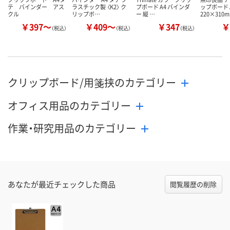
テ バインダー アス
ラスチック製 〈K2〉 ク
プボード A4 バインダ
ップボード 
クル
リップボ…
ー 縦 …
220×310
￥397～
￥409～
￥347
￥
（税込）
（税込）
（税込）
クリップボード/用箋挟のカテゴリー
オフィス用品のカテゴリー
作業・研究用品のカテゴリー
あなたが最近チェックした商品
閲覧履歴の削除