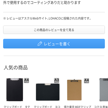
外で使用するのでコーティングありだと助かります
※
レビューはアスクルWebサイト、LOHACOに投稿された内容です。
この商品のレビューを全て見る
レビューを書く
人気の商品
クリップボード タテ
クリップボード ヨコ
得力東京 MDFクリップ
コクヨ 用箋