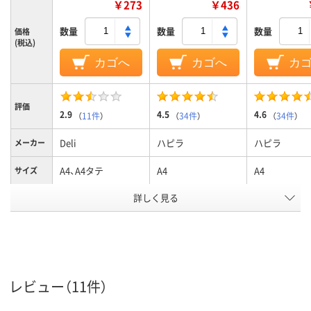
￥273
￥436
数量
数量
数量
価格
(税込)
カゴへ
カゴへ
カ
評価
2.9
4.5
4.6
（
11件
）
（
34件
）
（
34件
）
Deli
ハピラ
ハピラ
メーカー
A4、A4タテ
A4
A4
サイズ
カラーグ
詳しく見る
ブラウン系
ブラック系
ブラック系
ループ
タテ
タテ
ヨコ
向き
アスクル
商品環境
70
70
スコア
レビュー（11件）