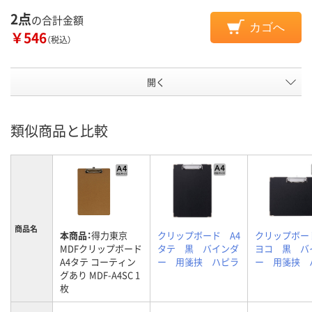
2点
の合計金額
カゴへ
￥546
（税込）
開く
類似商品と比較
商品名
本商品：
得力東京
クリップボード A4
クリップボー
MDFクリップボード
タテ 黒 バインダ
ヨコ 黒 バ
A4タテ コーティン
ー 用箋挟 ハピラ
ー 用箋挟 
グあり MDF-A4SC 1
枚