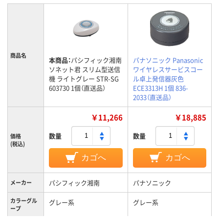
商品名
本商品：
パシフィック湘南
パナソニック Panasonic
ソネット君 スリム型送信
ワイヤレスサービスコー
機 ライトグレー STR-SG
ル卓上発信器灰色
603730 1個（直送品）
ECE3313H 1個 836-
2033（直送品）
￥11,266
￥18,885
数量
数量
価格
(税込)
カゴへ
カゴへ
パシフィック湘南
パナソニック
メーカー
カラーグル
グレー系
グレー系
ープ