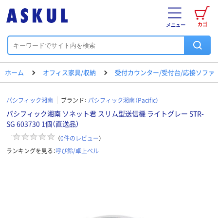
カゴ
メニュー
ホーム
オフィス家具/収納
受付カウンター/受付台/応接ソファ
パシフィック湘南
ブランド：
パシフィック湘南（Pacific）
パシフィック湘南 ソネット君 スリム型送信機 ライトグレー STR-
SG 603730 1個（直送品）
（
0
件のレビュー
）
ランキングを見る：
呼び鈴/卓上ベル