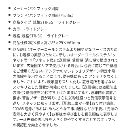
メーカー：パシフィック湘南
ブランド：パシフィック湘南（Pacific）
商品タイプ：規格STR-SG ライトグレー
カラー：ライトグレー
規格：規格STR-SG ライトグレー
商品仕様：縦×横×高さ85×29×H61mm
商品説明：オーダーコールシステムより細やかなサービスのため
に。お客様の笑顔のために。新しいオーダーコールシステム”ソ
ネット君”※「ソネット君」は送信機、受信機、消し機で構成されて
います。広範囲エリアで使用される場合は、必要に応じて中継機
をご使用ください。アンテナのないすっきりデザイン特定小電
力無線を使用することにより、従来機にあったアンテナをなくし
ました。これにより、表示盤をスリム化し、置き場所を選ばない
スッキリとした設置が可能になりました。【送信機には盗難防止
装置付】送信機を20秒持ち上げたままにすると、盗難防止装置が
働き、警告ブザー音が鳴り、さらに20秒程経つと受信表示信号を
送り、スタッフに知らせます。【配線工事が不要】取り付け簡単。
100Vの電源があれば、めんどうな工事、配線などが不要。【先頭の
表示を大きく見やすく】お客様の呼び出しを優先順位に表示しま
す。一番先頭の表示枠を大きく見やすくすることでスタッフへ
の視認性を向上させました。