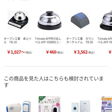
オープン工業 卓上ベ
Trimate AFF呼び出し
オープン工業 カウン
Trimate 
ル TB-10
ベル AFF-YDB001 1…
ターチャイム TB-50
ベル AFF-Y
￥1,027～
￥460
￥3,562
￥
（税込）
（税込）
（税込）
この商品を見た人はこちらも検討されていま
す