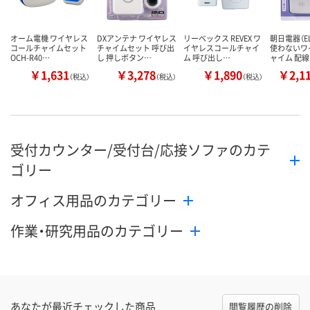
オーム電機 ワイヤレス
DXアンテナ ワイヤレス
リーベックス REVEX ワ
朝日電器（EL
コールチャイムセット
チャイムセット 呼び出
イヤレスコールチャイ
使わないワ
OCH-R40…
し 押しボタン…
ム 呼び出し…
ャイム 配
￥1,631
￥3,278
￥1,890
￥2,1
（税込）
（税込）
（税込）
受付カウンター/受付台/応接ソファのカテ
ゴリー
オフィス用品のカテゴリー
作業・研究用品のカテゴリー
あなたが最近チェックした商品
閲覧履歴の削除