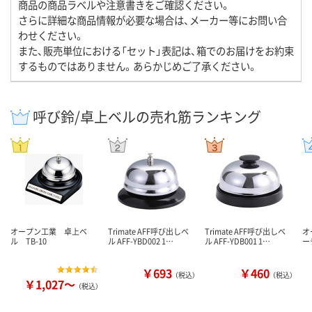
商品の商品ラベルや注意書きをご確認ください。
さらに詳細な商品情報が必要な場合は、メーカー等にお問い合
わせください。
また、販売単位における「セット」表記は、箱でのお届けをお約束
するものではありません。あらかじめご了承ください。
呼び鈴/卓上ベルの売れ筋ランキング
オープン工業 卓上ベ
Trimate AFF呼び出しベ
Trimate AFF呼び出しベ
オ
ル TB-10
ル AFF-YBD002 1…
ル AFF-YDB001 1…
ー
￥693
￥460
（税込）
（税込）
￥1,027～
（税込）