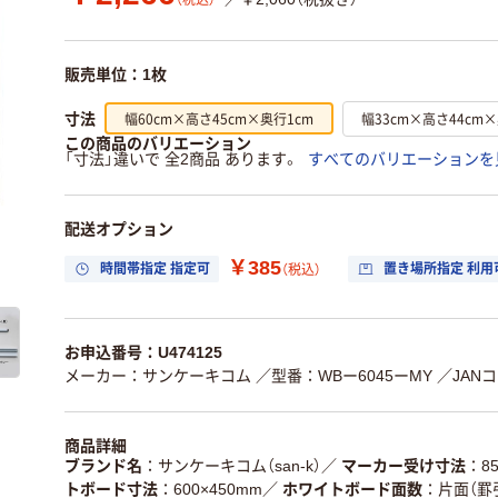
（税込）
販売単位：1枚
幅60cm×高さ45cm×奥行1cm
幅33cm×高さ44cm×
寸法
この商品のバリエーション
「寸法」違いで 全2商品 あります。
すべてのバリエーションを
配送オプション
￥385
時間帯指定 指定可
置き場所指定 利用
（税込）
お申込番号：U474125
メーカー：サンケーキコム
／型番：WBー6045ーMY
／JANコ
商品詳細
ブランド名
サンケーキコム（san-k）
／
マーカー受け寸法
8
トボード寸法
600×450mm
／
ホワイトボード面数
片面（罫