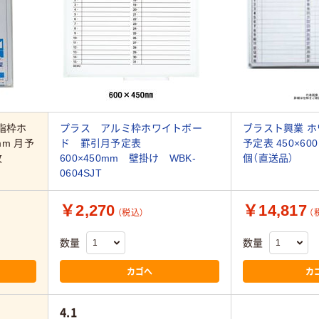
脂枠ホ
プラス アルミ枠ホワイトボー
ブラスト興業 ホ
mm 月予
ド 罫引月予定表
予定表 450×600
枚
600×450mm 壁掛け WBK-
個（直送品）
0604SJT
￥2,270
￥14,817
（税込）
（
数量
数量
カゴへ
カ
4.1