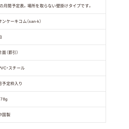
の月間予定表。場所を取らない壁掛けタイプです。
サンケーキコム（san-k）
白
片面（罫引）
PVC・スチール
月予定枠入り
778g
中国製