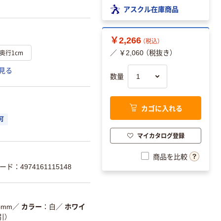
アスクル在庫商品
￥2,266
（税込）
奥行1cm
／ ￥2,060 （税抜き）
見る
数量
カゴに入れる
可
マイカタログ登録
商品を比較
ード：4974161115148
5mm
／
カラー
白
／
ホワイ
引）