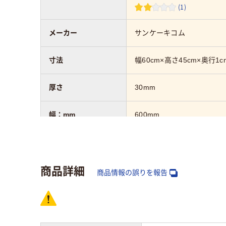
(1)
メーカー
サンケーキコム
寸法
幅60cm×高さ45cm×奥行1c
厚さ
30mm
幅：mm
600mm
高さ：mm
450mm
商品詳細
タイプ
月予定枠入り
商品情報の誤りを報告
ホワイトボード面数
片面（罫引）
カラーグループ
ホワイト系