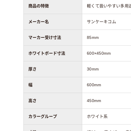
商品の特徴
軽くて扱いやすい多用
質量
778g
メーカー名
サンケーキコム
マーカー受け寸法
85mm
マーカー受け寸法
85mm
ホワイトボード寸法
600×450mm
厚さ
30mm
幅
600mm
高さ
450mm
カラーグループ
ホワイト系