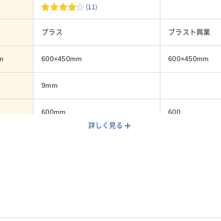
(11)
プラス
ブラスト興業
m
600×450mm
600×450mm
9mm
600mm
600
詳しく見る
450mm
450
罫引き
片面（罫引）
ホワイト系