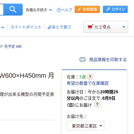
ヘルプ
各種お手続き
0
スイートポイント
あとで買う
カゴ
点
 月予定 WB
商品情報を印刷する
00×H450mm 月
在庫：
7点
希望の数量で在庫確認
お届け日：今から
20時間29
理が出来る横型の月間予定表
分以内
のご注文で、
8月9日
（日）
にお届け
お届け先：