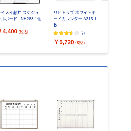
レイメイ藤井 スケジュ
リヒトラブ ホワイトボ
安全興業 
ルボード LNH283 1個
ードカレンダー A215 1
ド 月予定表
枚
6W/E-7W/
￥4,400
（税込）
(
2
)
￥14,81
￥5,720
（税込）