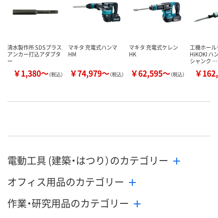
清水製作所 SDSプラス
マキタ 充電式ハンマ
マキタ 充電式ケレン
工機ホール
アンカー打込アダプタ
HM
HK
HiKOKI 
ー
シャンク …
￥1,380～
￥74,979～
￥62,595～
￥162,
（税込）
（税込）
（税込）
電動工具 (建築・はつり）のカテゴリー
オフィス用品のカテゴリー
作業・研究用品のカテゴリー