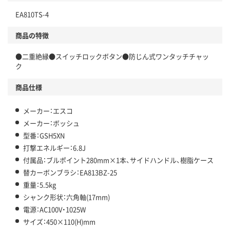
EA810TS-4
商品の特徴
●二重絶縁●スイッチロックボタン●防じん式ワンタッチチャッ
ク
商品仕様
メーカー：エスコ
メーカー：ボッシュ
型番：GSH5XN
打撃エネルギー：6.8J
付属品：ブルポイント280mm×1本、サイドハンドル、樹脂ケース
替カーボンブラシ：EA813BZ-25
重量：5.5kg
シャンク形状：六角軸(17mm)
電源：AC100V・1025W
サイズ：450×110(H)mm