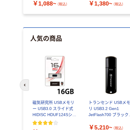
￥1,088~
￥1,380~
税込）
（税込）
（税込）
人気の商品
前のスライドへ
磁気研究所 USBメモリ
トランセンド USBメ
ー USB3.0 スライド式
リ USB3.2 Gen1
HIDISC HDUF124Sシリ
JetFlash700 ブラック
ーズ
GJF700
￥5,210~
（税込）