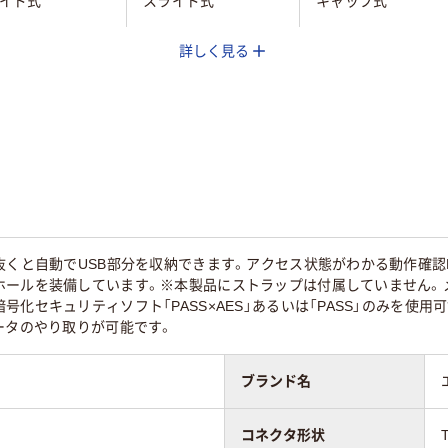
イド式
スライド式
キャップ式
詳しく見る
ック系、ブルー系
ブルー系
ブラック系
e-A
Type-A
Type-A
あり
あり
抜くと自動でUSB部分を収納できます。アクセス状態がわかる動作確認
ホールを装備しています。※本製品にストラップは付属していません。メ
化セキュリティソフト「PASS×AES」あるいは「PASS」のみを使用可
ータのやり取りが可能です。
ブランド名
コネクタ形状