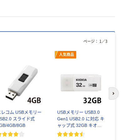
ページ：
1
／
3
人気商品
次のスライド
エレコム USBメモリー
USBメモリー USB3.0
USBメモリー
SB2.0 スライド式
Gen1 USB2.0 に対応 キ
スライド式 
GB/4GB/8GB
ャップ式 32GB キオク
リーズ
シア