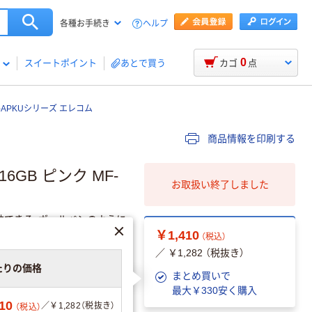
ヘルプ
各種お手続き
0
スイートポイント
あとで買う
カゴ
点
MF-APKUシリーズ エレコム
商品情報を印刷する
6GB ピンク MF-
お取扱い終了しました
納できる、ボールペンのように
￥1,410
（税込）
／ ￥1,282 （税抜き）
たりの価格
まとめ買いで
最大￥330安く購入
10
／￥1,282（税抜き）
（税込）