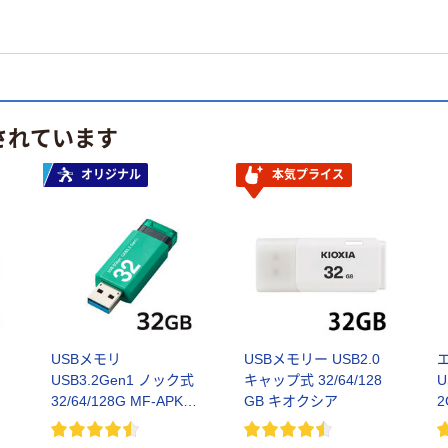
されています
オリジナル
本気プライス
リ
USBメモリ
USBメモリー USB2.0
USB3.2Gen1 ノック式
キャップ式 32/64/128
U
2
32/64/128G MF-APKU3
GB キオクシア
2
シリーズ オリジナル エ
レコム