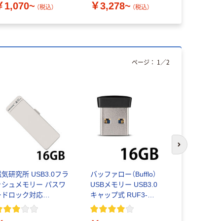
￥1,070~
￥3,278~
￥1,780
（税込）
（税込）
ページ：
1
／
2
次のスライド
気研究所 USB3.0フラ
バッファロー（Bufflo）
バッファロー（
ッシュメモリー パスワ
USBメモリー USB3.0
USBメモリー
ードロック対応
キャップ式 RUF3-
キャップ式 
DUF127S
PS16Gシリーズ 16GB
KR16GAシ
￥2,380