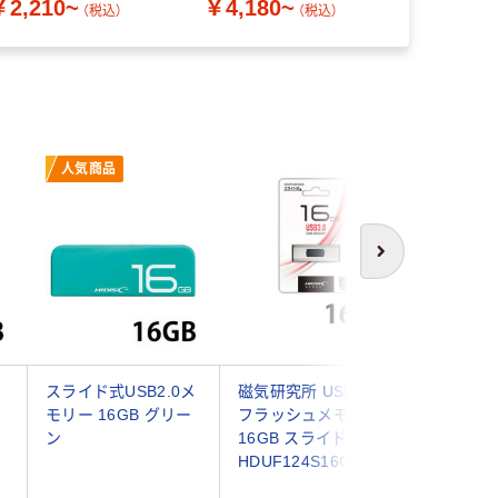
￥2,210~
￥4,180~
（税込）
（税込）
人気商品
次へ
Ｂ
スライド式USB2.0メ
磁気研究所 USB 3.0
TEAM 
モリー 16GB グリー
フラッシュメモリー
ド式US
ン
16GB スライド式
16GB TC
HDUF124S16G3 1個
1本