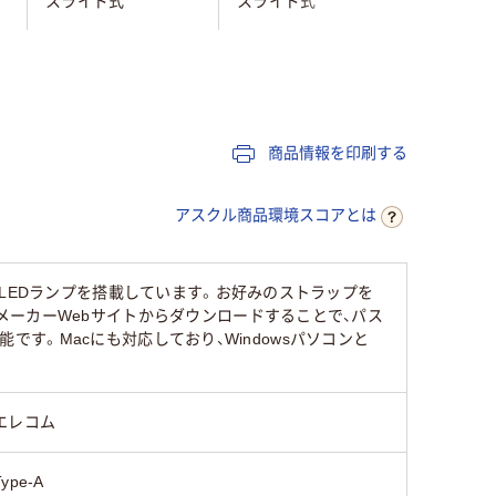
スライド式
スライド式
スライド
グリーン系
シルバー
ブラック
Type-A
Type-A
商品情報を印刷する
あり
なし
あり
アスクル商品環境スコアとは
約9.2g
約8.7g
LEDランプを搭載しています。お好みのストラップを
ーカーWebサイトからダウンロードすることで、パス
能です。Macにも対応しており、Windowsパソコンと
エレコム
Type-A