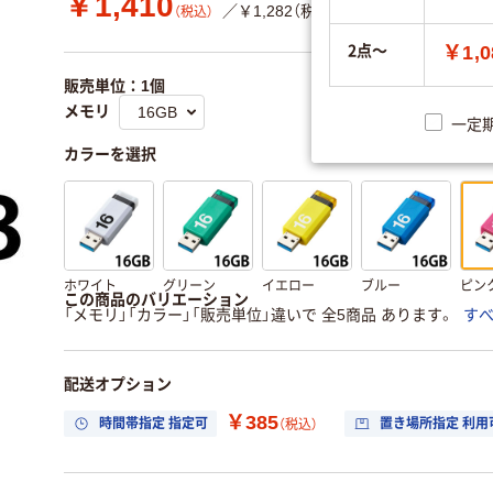
￥1,410
／￥1,282（税抜き）
（税込）
2点～
￥1,0
販売単位：1個
メモリ
一定
カラーを選択
ホワイト
グリーン
イエロー
ブルー
ピン
この商品のバリエーション
「メモリ」「カラー」「販売単位」違いで 全5商品 あります。
す
配送オプション
￥385
時間帯指定 指定可
置き場所指定 利用
（税込）