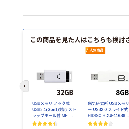
この商品を見た人はこちらも検討
イス
人気商品
前のスライドへ
ーパー ボ
USBメモリ ノック式
磁気研究所 USBメモ
200組 5個
USB3.1(Gen1)対応 スト
ー USB2.0 スライド式
リジナルテ
ラップホール付 MF-
HIDISC HDUF116S8G
ュ PEFC認証
PKU3シリーズ エレコム
シリーズ 8GB