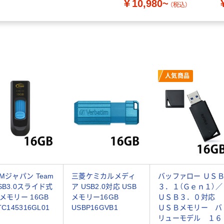
￥10,980~
（税込）
人気商品
AMジャパン Team
三菱ケミカルメディ
バッファロー ＵＳ
SB3.0スライド式
ア USB2.0対応 USB
３．１（Ｇｅｎ１）／
Bメモリー 16GB
メモリー16GB
ＵＳＢ３．０対応
TC145316GL01
USBP16GVB1
ＵＳＢメモリー バ
リューモデル １６