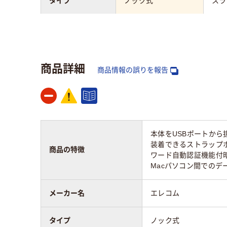
タイプ
ノック式
スラ
カラーグループ
ピンク系
ブラ
コネクタ形状
Type-A
Typ
商品詳細
商品情報の誤りを報告
ストラップホール
あり
あり
重量
約11g
本体をUSBポートから
装着できるストラップ
商品の特徴
ワード自動認証機能付暗号
Macパソコン間でのデ
メーカー名
エレコム
タイプ
ノック式