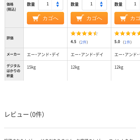
数量
数量
数量
価格
(税込)
カゴへ
カゴへ
カ
評価
4.5
5.0
（
2件
）
（
1件
）
エー・アンド・デイ
エー・アンド・デイ
エー・アンド・
メーカー
デジタル
15kg
12kg
12kg
はかりの
秤量
レビュー（0件）