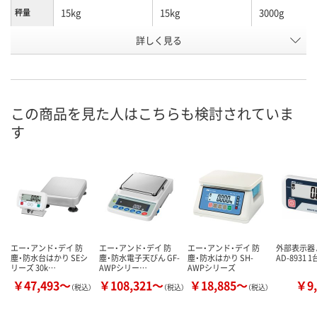
15kg
15kg
3000g
秤量
詳しく見る
一般校正証明書
校正証明書なし
JCSS校正証
校正証明
お申込番
U564647
U564648
U564653
号
直送品
直送品
直送品
在庫
この商品を見た人はこちらも検討されていま
す
9月8日（火）まで
8月24日（月）まで
9月8日（火）ま
お届け日
数量
数量
数量
カゴへ
カゴへ
カ
エー・アンド・デイ 防
エー・アンド・デイ 防
エー・アンド・デイ 防
外部表示器 A
塵・防水台はかり SEシ
塵・防水電子天びん GF-
塵・防水はかり SH-
AD-8931 
リーズ 30k…
AWPシリー…
AWPシリーズ
￥47,493～
￥108,321～
￥18,885～
￥9,
（税込）
（税込）
（税込）