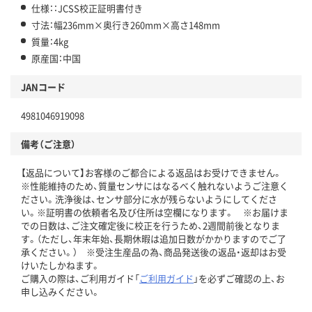
仕様：：JCSS校正証明書付き
寸法：幅236mm×奥行き260mm×高さ148mm
質量：4kg
原産国：中国
JANコード
4981046919098
備考（ご注意）
【返品について】お客様のご都合による返品はお受けできません。
※性能維持のため、質量センサにはなるべく触れないようご注意く
ださい。洗浄後は、センサ部分に水が残らないようにしてくださ
い。※証明書の依頼者名及び住所は空欄になります。 ※お届けま
での日数は、ご注文確定後に校正を行うため、2週間前後となりま
す。（ただし、年末年始、長期休暇は追加日数がかかりますのでご了
承ください。） ※受注生産品の為、商品発送後の返品・返却はお受
けいたしかねます。
ご購入の際は、ご利用ガイド「
ご利用ガイド
」を必ずご確認の上、お
申し込みください。