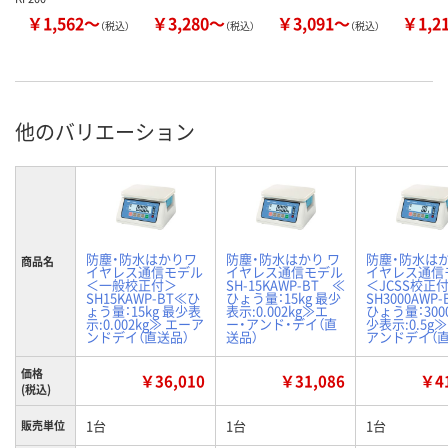
￥1,562～
￥3,280～
￥3,091～
￥1,2
（税込）
（税込）
（税込）
他のバリエーション
防塵・防水はかりワ
防塵・防水はかり ワ
防塵・防水は
商品名
イヤレス通信モデル
イヤレス通信モデル
イヤレス通信
＜一般校正付＞
SH-15KAWP-BT ≪
＜JCSS校正
SH15KAWP-BT≪ひ
ひょう量：15kg 最少
SH3000AWP
ょう量：15kg 最少表
表示:0.002kg≫エ
ひょう量：3000
示:0.002kg≫ エーア
ー・アンド・デイ（直
少表示:0.5g
ンドデイ（直送品）
送品）
アンドデイ（直
価格
￥36,010
￥31,086
￥41
(税込)
1台
1台
1台
販売単位