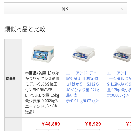
開く
類似商品と比較
本商品：
防塵・防水は
エー・アンド・デイ
エー・アンド・
かりワイヤレス通信
取引証明用（検定付
【デジタルは
商品名
モデル＜JCSS校正
き）はかり SJ12K-
SH12K-JA
付＞SH15KAWP-
JA＜ひょう量:12kg
量:12kg 最小
BT≪ひょう量：15kg
最小表
示:0.005kg＞
最少表示:0.002kg≫
示:0.01kg/0.02kg＞
エーアンドデイ（直
送品）
￥48,889
￥8,929
￥7