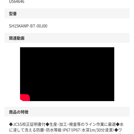
U564646
型番
SH15KAWP-BT-00J00
関連動画
商品の特徴
◆JCSS校正証明書付◆生産・加工・検査等のライン作業に最適◆水
に浸して洗える防塵・防水等級 IP67（IP67：水深1m/30分浸漬）◆ワ