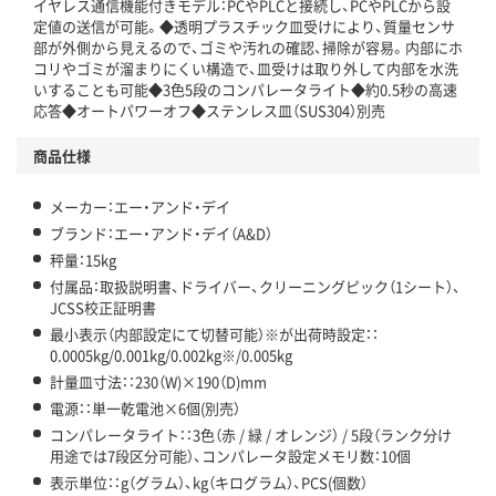
イヤレス通信機能付きモデル：PCやPLCと接続し、PCやPLCから設
定値の送信が可能。◆透明プラスチック皿受けにより、質量センサ
部が外側から見えるので、ゴミや汚れの確認、掃除が容易。内部にホ
コリやゴミが溜まりにくい構造で、皿受けは取り外して内部を水洗
いすることも可能◆3色5段のコンパレータライト◆約0.5秒の高速
応答◆オートパワーオフ◆ステンレス皿（SUS304）別売
商品仕様
メーカー：エー・アンド・デイ
ブランド：エー・アンド・デイ（A&D）
秤量：15kg
付属品：取扱説明書、ドライバー、クリーニングピック（1シート）、
JCSS校正証明書
最小表示（内部設定にて切替可能）※が出荷時設定：：
0.0005kg/0.001kg/0.002kg※/0.005kg
計量皿寸法：：230（W)×190（D)mm
電源：：単一乾電池×6個(別売）
コンパレータライト：：3色（赤 / 緑 / オレンジ） / 5段（ランク分け
用途では7段区分可能）、コンパレータ設定メモリ数：10個
表示単位：：g（グラム）、kg（キログラム）、PCS(個数）