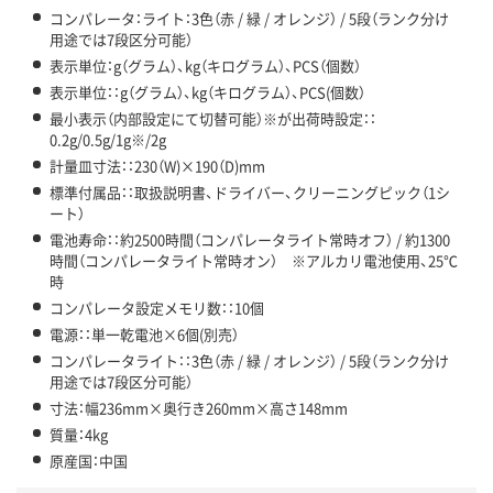
コンパレータ：ライト：3色（赤 / 緑 / オレンジ） / 5段（ランク分け
用途では7段区分可能）
表示単位：g（グラム）、kg（キログラム）、PCS（個数）
表示単位：：g（グラム）、kg（キログラム）、PCS(個数）
最小表示（内部設定にて切替可能）※が出荷時設定：：
0.2g/0.5g/1g※/2g
計量皿寸法：：230（W)×190（D)mm
標準付属品：：取扱説明書、ドライバー、クリーニングピック（1シ
ート）
電池寿命：：約2500時間（コンパレータライト常時オフ） / 約1300
時間（コンパレータライト常時オン） ※アルカリ電池使用、25℃
時
コンパレータ設定メモリ数：：10個
電源：：単一乾電池×6個(別売）
コンパレータライト：：3色（赤 / 緑 / オレンジ） / 5段（ランク分け
用途では7段区分可能）
寸法：幅236mm×奥行き260mm×高さ148mm
質量：4kg
原産国：中国