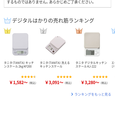
するものではありません。あらかじめご了承ください。
デジタルはかりの売れ筋ランキング
タニタ（TANITA） キッチ
タニタ（TANITA） 洗える
タニタ デジタルキッチン
エ
ンスケール 2kg KF200
キッチンスケール
スケール KJ-222
ジ
￥1,582～
￥3,091～
￥3,280～
（税込）
（税込）
（税込）
ランキングをもっと見る