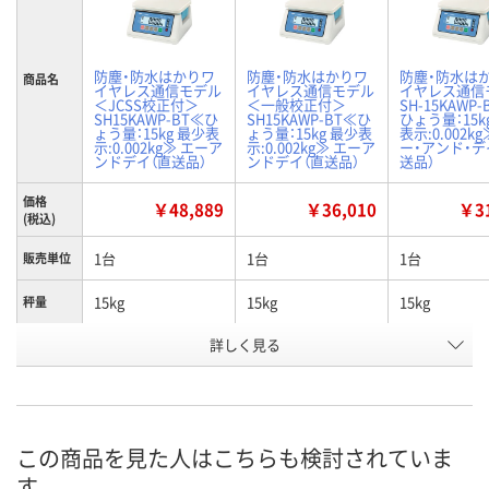
防塵・防水はかりワ
防塵・防水はかりワ
防塵・防水はか
商品名
イヤレス通信モデル
イヤレス通信モデル
イヤレス通信
＜JCSS校正付＞
＜一般校正付＞
SH-15KAWP
SH15KAWP-BT≪ひ
SH15KAWP-BT≪ひ
ひょう量：15k
ょう量：15kg 最少表
ょう量：15kg 最少表
表示:0.002k
示:0.002kg≫ エーア
示:0.002kg≫ エーア
ー・アンド・デ
ンドデイ（直送品）
ンドデイ（直送品）
送品）
価格
￥48,889
￥36,010
￥31
(税込)
1台
1台
1台
販売単位
15kg
15kg
15kg
秤量
詳しく見る
JCSS校正証明書
一般校正証明書
校正証明書な
校正証明
お申込番
U564646
U564647
U564648
号
直送品
直送品
直送品
在庫
この商品を見た人はこちらも検討されていま
す
9月7日（月）まで
9月7日（月）まで
8月21日（金）
お届け日