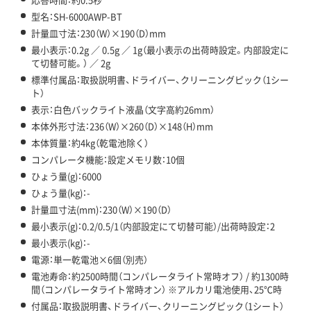
型名：SH-6000AWP-BT
計量皿寸法：230（W）×190（D）mm
最小表示：0.2g ／ 0.5g ／ 1g（最小表示の出荷時設定。内部設定に
て切替可能。） ／ 2g
標準付属品：取扱説明書、ドライバー、クリーニングピック（1シー
ト）
表示：白色バックライト液晶（文字高約26mm）
本体外形寸法：236（W）×260（D）×148（H）mm
本体質量：約4kg（乾電池除く）
コンパレータ機能：設定メモリ数：10個
ひょう量(g)：6000
ひょう量(kg)：-
計量皿寸法(mm)：230（W）×190（D）
最小表示(g)：0.2/0.5/1（内部設定にて切替可能）/出荷時設定：2
最小表示(kg)：-
電源：単一乾電池×6個（別売）
電池寿命：約2500時間（コンパレータライト常時オフ） / 約1300時
間（コンパレータライト常時オン） ※アルカリ電池使用、25℃時
付属品：取扱説明書、ドライバー、クリーニングピック（1シート）