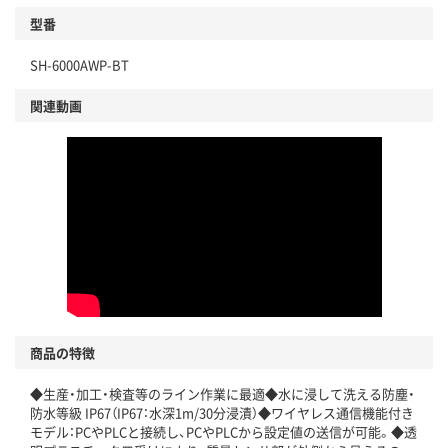
型番
SH-6000AWP-BT
関連動画
商品の特徴
◆生産・加工・検査等のライン作業に最適◆水に浸して洗える防塵・
防水等級 IP67（IP67：水深1m/30分浸漬）◆ワイヤレス通信機能付き
モデル：PCやPLCと接続し、PCやPLCから設定値の送信が可能。◆透