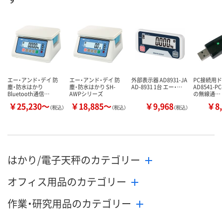
数量
数量
数量
カゴへ
カゴへ
カ
エー・アンド・デイ 防
エー・アンド・デイ 防
外部表示器 AD8931-JA
PC接続用
塵・防水はかり
塵・防水はかり SH-
AD-8931 1台 エー・…
AD8541-P
Bluetooth通信…
AWPシリーズ
の無線通…
￥25,230～
￥18,885～
￥9,968
￥8,
（税込）
（税込）
（税込）
はかり/電子天秤のカテゴリー
オフィス用品のカテゴリー
作業・研究用品のカテゴリー