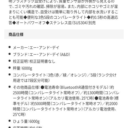
明プラスチック皿受けにより、質量センサ部が外側から見えるの
で、ゴミや汚れの確認、掃除が容易。また、内部にホコリやゴミが溜
まりにくい構造で、皿受けは簡単に取り外して内部を水洗いするこ
とも可能◆便利な3色5段のコンパレータライト◆約0.5秒の高速応
答◆オートパワーオフ◆ステンレス皿（SUS304）別売
商品仕様
メーカー：エー・アンド・デイ
ブランド：エー・アンド・デイ（A&D）
校正証明：校正証明書なし
秤量：6000g
コンパレータライト：3色（赤／緑／オレンジ）／5段（ランク分け
用途では7段区分可能）
その他商品仕様：●電池寿命（BluetoothR通信付きモデル）：約
2500時間（コンパレータライト常時オフ）／約1300時間（コンパレ
ータライト常時オン）（アルカリ電池使用、25℃時）●電池寿命（標
準モデル）：約5000時間（コンパレータライト常時オフ）／約2000
時間（コンパレータライトライト常時オン）（アルカリ電池使用、
25℃時）
ひょう量：6000g
応答時間：約0.5秒