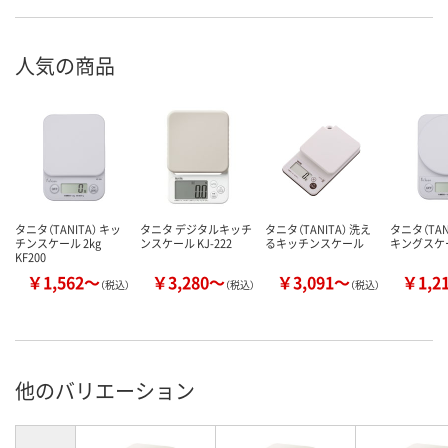
人気の商品
タニタ（TANITA） キッ
タニタ デジタルキッチ
タニタ（TANITA） 洗え
タニタ（TAN
チンスケール 2kg
ンスケール KJ-222
るキッチンスケール
キングスケ
KF200
￥1,562～
￥3,280～
￥3,091～
￥1,2
（税込）
（税込）
（税込）
他のバリエーション