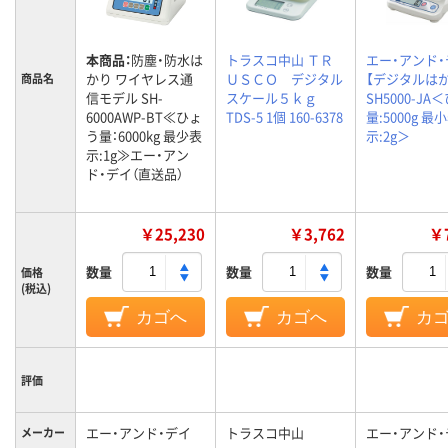
本商品：
防塵・防水は
トラスコ中山 ＴＲ
エー・アンド・
かり ワイヤレス通
ＵＳＣＯ デジタル
【デジタルは
商品名
信モデル SH-
スケール５ｋｇ
SH5000-JA
6000AWP-BT≪ひょ
TDS-5 1個 160-6378
量:5000g 最
う量：6000kg 最少表
示:2g＞
示:1g≫エー・アン
ド・デイ（直送品）
￥25,230
￥3,762
￥7
数量
数量
数量
価格
(税込)
カゴへ
カゴへ
カ
評価
エー・アンド・デイ
トラスコ中山
エー・アンド・
メーカー