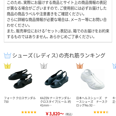
このため、実際にお届けする商品とサイト上の商品情報の表記
が異なる場合がございますので、ご使用前には必ずお届けした
商品の商品ラベルや注意書きをご確認ください。
さらに詳細な商品情報が必要な場合は、メーカー等にお問い合
わせください。
また、販売単位における「セット」表記は、箱でのお届けをお約束
するものではありません。あらかじめご了承ください。
シューズ（レディス）の売れ筋ランキング
フォーク クロスサンダル
KAZEN ナースサンダル・
日本ヘルスシューズ ナ
キ
750
クロスタイプ(ヒール：約
ースシューズ ナースク
正
41ｍｍ…
ロッグNo.92…
￥3,820～
（税込）