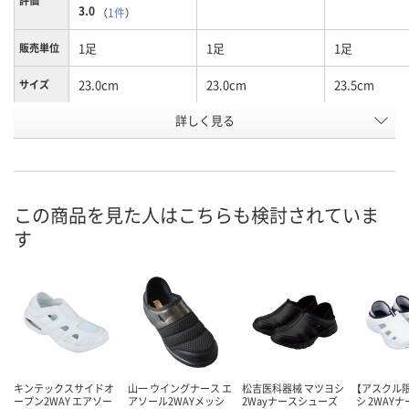
評価
3.0
（
1件
）
1足
1足
1足
販売単位
23.0cm
23.0cm
23.5cm
サイズ
詳しく見る
ブラック
ホワイト
ホワイト
カラー
お申込番
U585038
U585027
U585035
号
入荷待ち
入荷待ち
入荷待ち
在庫
この商品を見た人はこちらも検討されていま
す
お届け日
お取り扱い終了しま
お取り扱い終了しま
お取り扱い終
した
した
した
キンテックスサイドオ
山一 ウイングナース エ
松吉医科器械 マツヨシ
【アスクル限
ープン2WAY エアソー
アソール2WAYメッシ
2Wayナースシューズ
シ 2WAY