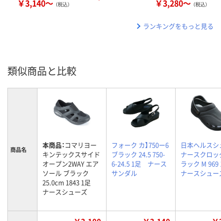
￥3,140～
￥3,280～
（税込）
（税込）
ランキングをもっと見る
類似商品と比較
本商品：
コマリヨー
フォーク カ】750ー6
日本ヘルスシ
商品名
キンテックスサイド
ブラック 24.5 750-
ナースクロッ
オープン2WAY エア
6-24.5 1足 ナース
ラック M 96
ソール ブラック
サンダル
ナースシュー
25.0cm 1843 1足
ナースシューズ