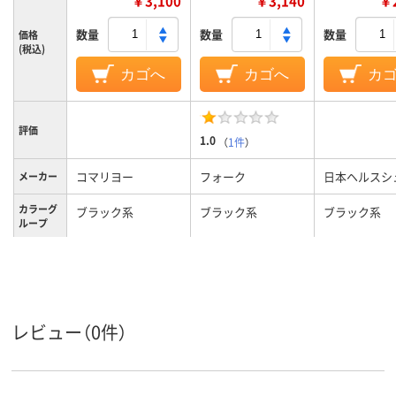
￥3,100
￥3,140
￥2
数量
数量
数量
価格
(税込)
カゴへ
カゴへ
カ
評価
1.0
（
1件
）
コマリヨー
フォーク
日本ヘルスシ
メーカー
カラーグ
ブラック系
ブラック系
ブラック系
ループ
レビュー（0件）