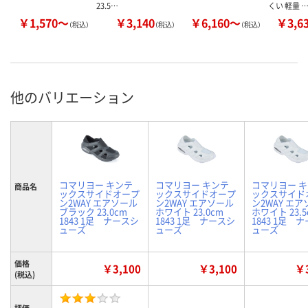
23.5…
くい 軽量 
￥1,570～
￥3,140
￥6,160～
￥3,6
（税込）
（税込）
（税込）
他のバリエーション
コマリヨー キンテ
コマリヨー キンテ
コマリヨー 
商品名
ックスサイドオープ
ックスサイドオープ
ックスサイド
ン2WAY エアソール
ン2WAY エアソール
ン2WAY エ
ブラック 23.0cm
ホワイト 23.0cm
ホワイト 23.5
1843 1足 ナースシ
1843 1足 ナースシ
1843 1足 
ューズ
ューズ
ューズ
価格
￥3,100
￥3,100
￥3
(税込)