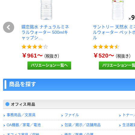
嬬恋銘水 ナチュラルミネ
サントリー 天然水 ミ
ラルウォーター 500mlキ
ルウォーター ペット
ャップシ…
ル
￥961～
￥520～
（税抜き）
（税抜き）
商品を探す
事務用品／文房具
ファイル
トナー
OA機器／家電／電池
包装／掲示／店舗用品
生活雑