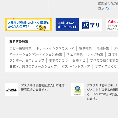
医薬品の販売
表示
おすすめ特集
コピー用紙特集
トナー・インクメガストア
電卓特集
電池特集
タ
パーテーション(パーティション)特集
チェア特集
ラック特集
ゴミ箱
ダンボール専門ショップ
現場のチカラ
台車ナビ
すべての働く現場
白衣・介護ユニフォームショップ
ポストイットストア
オフィスづくり
アスクルは公益社団法人日本通信
アスクルは情報セキュ
販売協会の会員です。
ジメントシステムの国
る「ISO 27001」の
います。